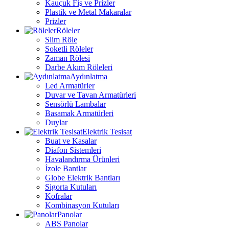
Kauçuk Fiş ve Prizler
Plastik ve Metal Makaralar
Prizler
Röleler
Slim Röle
Soketli Röleler
Zaman Rölesi
Darbe Akım Röleleri
Aydınlatma
Led Armatürler
Duvar ve Tavan Armatürleri
Sensörlü Lambalar
Basamak Armatürleri
Duylar
Elektrik Tesisat
Buat ve Kasalar
Diafon Sistemleri
Havalandırma Ürünleri
İzole Bantlar
Globe Elektrik Bantları
Sigorta Kutuları
Kofralar
Kombinasyon Kutuları
Panolar
ABS Panolar