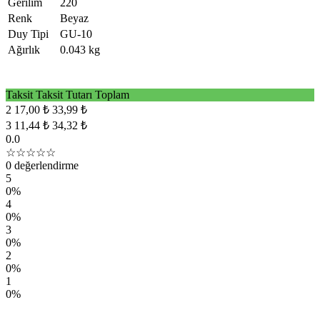
Gerilim
220
Renk
Beyaz
Duy Tipi
GU-10
Ağırlık
0.043 kg
Taksit
Taksit Tutarı
Toplam
2
17,00 ₺
33,99 ₺
3
11,44 ₺
34,32 ₺
0.0
☆☆☆☆☆
0 değerlendirme
5
0%
4
0%
3
0%
2
0%
1
0%