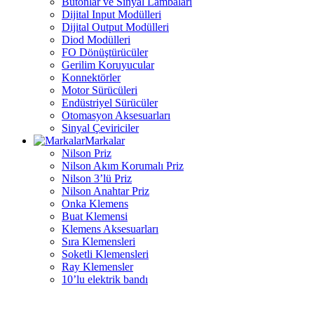
Butonlar ve Sinyal Lambaları
Dijital Input Modülleri
Dijital Output Modülleri
Diod Modülleri
FO Dönüştürücüler
Gerilim Koruyucular
Konnektörler
Motor Sürücüleri
Endüstriyel Sürücüler
Otomasyon Aksesuarları
Sinyal Çeviriciler
Markalar
Nilson Priz
Nilson Akım Korumalı Priz
Nilson 3’lü Priz
Nilson Anahtar Priz
Onka Klemens
Buat Klemensi
Klemens Aksesuarları
Sıra Klemensleri
Soketli Klemensleri
Ray Klemensler
10’lu elektrik bandı