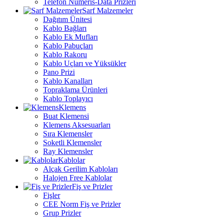
Telefon Nümeris-Data Prizleri
Sarf Malzemeler
Dağıtım Ünitesi
Kablo Bağları
Kablo Ek Mufları
Kablo Pabuçları
Kablo Rakoru
Kablo Uçları ve Yüksükler
Pano Prizi
Kablo Kanalları
Topraklama Ürünleri
Kablo Toplayıcı
Klemens
Buat Klemensi
Klemens Aksesuarları
Sıra Klemensler
Soketli Klemensler
Ray Klemensler
Kablolar
Alçak Gerilim Kabloları
Halojen Free Kablolar
Fiş ve Prizler
Fişler
CEE Norm Fiş ve Prizler
Grup Prizler