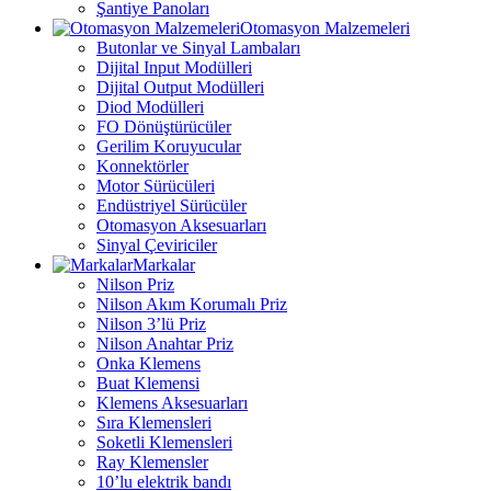
Şantiye Panoları
Otomasyon Malzemeleri
Butonlar ve Sinyal Lambaları
Dijital Input Modülleri
Dijital Output Modülleri
Diod Modülleri
FO Dönüştürücüler
Gerilim Koruyucular
Konnektörler
Motor Sürücüleri
Endüstriyel Sürücüler
Otomasyon Aksesuarları
Sinyal Çeviriciler
Markalar
Nilson Priz
Nilson Akım Korumalı Priz
Nilson 3’lü Priz
Nilson Anahtar Priz
Onka Klemens
Buat Klemensi
Klemens Aksesuarları
Sıra Klemensleri
Soketli Klemensleri
Ray Klemensler
10’lu elektrik bandı