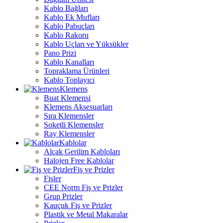
Kablo Bağları
Kablo Ek Mufları
Kablo Pabuçları
Kablo Rakoru
Kablo Uçları ve Yüksükler
Pano Prizi
Kablo Kanalları
Topraklama Ürünleri
Kablo Toplayıcı
Klemens
Buat Klemensi
Klemens Aksesuarları
Sıra Klemensler
Soketli Klemensler
Ray Klemensler
Kablolar
Alçak Gerilim Kabloları
Halojen Free Kablolar
Fiş ve Prizler
Fişler
CEE Norm Fiş ve Prizler
Grup Prizler
Kauçuk Fiş ve Prizler
Plastik ve Metal Makaralar