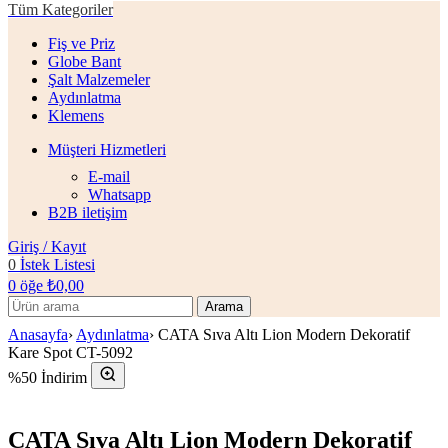
Tüm Kategoriler
Fiş ve Priz
Globe Bant
Şalt Malzemeler
Aydınlatma
Klemens
Müşteri Hizmetleri
E-mail
Whatsapp
B2B iletişim
Giriş / Kayıt
0
İstek Listesi
0
öğe
₺
0,00
Arama
Anasayfa
›
Aydınlatma
›
CATA Sıva Altı Lion Modern Dekoratif
Kare Spot CT-5092
%50 İndirim
CATA Sıva Altı Lion Modern Dekoratif