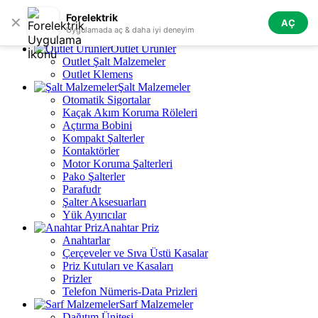
Skip to navigation
Skip to main content
Forelektrik
✕
AÇ
Tüm Kategoriler
Uygulamada aç & daha iyi deneyim
Outlet Ürünler
Outlet Şalt Malzemeler
Outlet Klemens
Şalt Malzemeler
Otomatik Sigortalar
Kaçak Akım Koruma Röleleri
Açtırma Bobini
Kompakt Şalterler
Kontaktörler
Motor Koruma Şalterleri
Pako Şalterler
Parafudr
Şalter Aksesuarları
Yük Ayırıcılar
Anahtar Priz
Anahtarlar
Çerçeveler ve Sıva Üstü Kasalar
Priz Kutuları ve Kasaları
Prizler
Telefon Nümeris-Data Prizleri
Sarf Malzemeler
Dağıtım Ünitesi