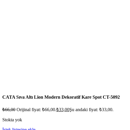
CATA Sıva Altı Lion Modern Dekoratif Kare Spot CT-5092
₺
66,00
Orijinal fiyat: ₺66,00.
₺
33,00
Şu andaki fiyat: ₺33,00.
Stokta yok
İstek listesine ekle