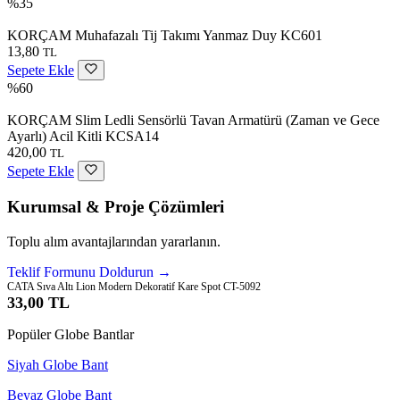
%35
KORÇAM Muhafazalı Tij Takımı Yanmaz Duy KC601
13,80
TL
Sepete Ekle
%60
KORÇAM Slim Ledli Sensörlü Tavan Armatürü (Zaman ve Gece
Ayarlı) Acil Kitli KCSA14
420,00
TL
Sepete Ekle
Kurumsal & Proje Çözümleri
Toplu alım avantajlarından yararlanın.
Teklif Formunu Doldurun →
CATA Sıva Altı Lion Modern Dekoratif Kare Spot CT-5092
33,00 TL
Popüler Globe Bantlar
Siyah Globe Bant
Beyaz Globe Bant