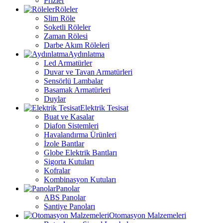
Prizler
Röleler
Slim Röle
Soketli Röleler
Zaman Rölesi
Darbe Akım Röleleri
Aydınlatma
Led Armatürler
Duvar ve Tavan Armatürleri
Sensörlü Lambalar
Basamak Armatürleri
Duylar
Elektrik Tesisat
Buat ve Kasalar
Diafon Sistemleri
Havalandırma Ürünleri
İzole Bantlar
Globe Elektrik Bantları
Sigorta Kutuları
Kofralar
Kombinasyon Kutuları
Panolar
ABS Panolar
Şantiye Panoları
Otomasyon Malzemeleri