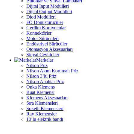
Butonlar ve Sinyal Lambaları
Dijital Input Modülleri
Dijital Output Modülleri
Diod Modülleri
FO Dönüştürücüler
Gerilim Koruyucular
Konnektörler
Motor Sürücüleri
Endüstriyel Sürücüler
Otomasyon Aksesuarları
Sinyal Çeviriciler
Markalar
Nilson Priz
Nilson Akım Korumalı Priz
Nilson 3’lü Priz
Nilson Anahtar Priz
Onka Klemens
Buat Klemensi
Klemens Aksesuarları
Sıra Klemensleri
Soketli Klemensleri
Ray Klemensler
10’lu elektrik bandı