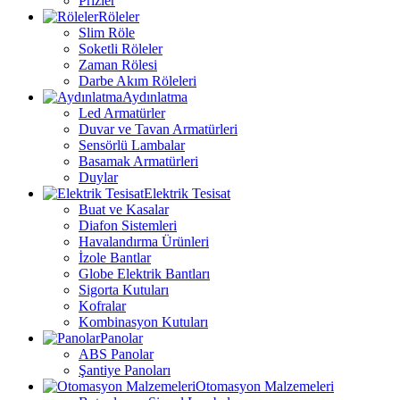
Prizler
Röleler
Slim Röle
Soketli Röleler
Zaman Rölesi
Darbe Akım Röleleri
Aydınlatma
Led Armatürler
Duvar ve Tavan Armatürleri
Sensörlü Lambalar
Basamak Armatürleri
Duylar
Elektrik Tesisat
Buat ve Kasalar
Diafon Sistemleri
Havalandırma Ürünleri
İzole Bantlar
Globe Elektrik Bantları
Sigorta Kutuları
Kofralar
Kombinasyon Kutuları
Panolar
ABS Panolar
Şantiye Panoları
Otomasyon Malzemeleri