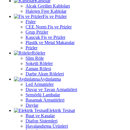
Kablolar
Alçak Gerilim Kabloları
Halojen Free Kablolar
Fiş ve Prizler
Fişler
CEE Norm Fiş ve Prizler
Grup Prizler
Kauçuk Fiş ve Prizler
Plastik ve Metal Makaralar
Prizler
Röleler
Slim Röle
Soketli Röleler
Zaman Rölesi
Darbe Akım Röleleri
Aydınlatma
Led Armatürler
Duvar ve Tavan Armatürleri
Sensörlü Lambalar
Basamak Armatürleri
Duylar
Elektrik Tesisat
Buat ve Kasalar
Diafon Sistemleri
Havalandırma Ürünleri