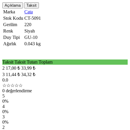
Açıklama
Taksit
Marka
Cata
Stok Kodu
CT-5091
Gerilim
220
Renk
Siyah
Duy Tipi
GU-10
Ağırlık
0.043 kg
Taksit
Taksit Tutarı
Toplam
2
17,00 ₺
33,99 ₺
3
11,44 ₺
34,32 ₺
0.0
☆☆☆☆☆
0 değerlendirme
5
0%
4
0%
3
0%
2