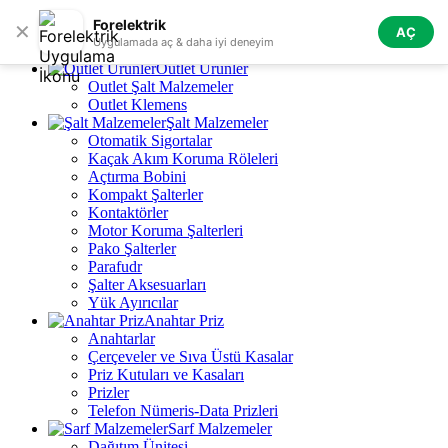
Skip to navigation
Skip to main content
Forelektrik
✕
AÇ
Tüm Kategoriler
Uygulamada aç & daha iyi deneyim
Outlet Ürünler
Outlet Şalt Malzemeler
Outlet Klemens
Şalt Malzemeler
Otomatik Sigortalar
Kaçak Akım Koruma Röleleri
Açtırma Bobini
Kompakt Şalterler
Kontaktörler
Motor Koruma Şalterleri
Pako Şalterler
Parafudr
Şalter Aksesuarları
Yük Ayırıcılar
Anahtar Priz
Anahtarlar
Çerçeveler ve Sıva Üstü Kasalar
Priz Kutuları ve Kasaları
Prizler
Telefon Nümeris-Data Prizleri
Sarf Malzemeler
Dağıtım Ünitesi