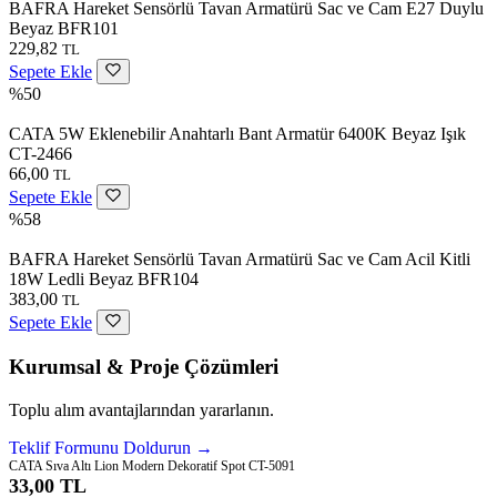
BAFRA Hareket Sensörlü Tavan Armatürü Sac ve Cam E27 Duylu
Beyaz BFR101
229,82
TL
Sepete Ekle
%50
CATA 5W Eklenebilir Anahtarlı Bant Armatür 6400K Beyaz Işık
CT-2466
66,00
TL
Sepete Ekle
%58
BAFRA Hareket Sensörlü Tavan Armatürü Sac ve Cam Acil Kitli
18W Ledli Beyaz BFR104
383,00
TL
Sepete Ekle
Kurumsal & Proje Çözümleri
Toplu alım avantajlarından yararlanın.
Teklif Formunu Doldurun →
CATA Sıva Altı Lion Modern Dekoratif Spot CT-5091
33,00 TL