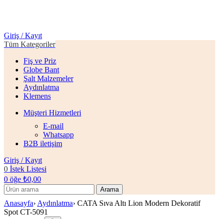
Giriş / Kayıt
Tüm Kategoriler
Fiş ve Priz
Globe Bant
Şalt Malzemeler
Aydınlatma
Klemens
Müşteri Hizmetleri
E-mail
Whatsapp
B2B iletişim
Giriş / Kayıt
0
İstek Listesi
0
öğe
₺
0,00
Arama
Anasayfa
›
Aydınlatma
›
CATA Sıva Altı Lion Modern Dekoratif
Spot CT-5091