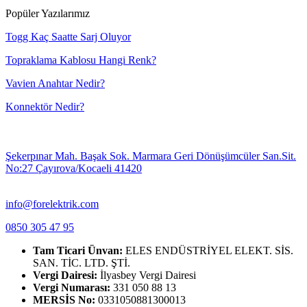
Popüler Yazılarımız
Togg Kaç Saatte Sarj Oluyor
Topraklama Kablosu Hangi Renk?
Vavien Anahtar Nedir?
Konnektör Nedir?
Şekerpınar Mah. Başak Sok. Marmara Geri Dönüşümcüler San.Sit.
No:27 Çayırova/Kocaeli 41420
info@forelektrik.com
0850 305 47 95
Tam Ticari Ünvan:
ELES ENDÜSTRİYEL ELEKT. SİS.
SAN. TİC. LTD. ŞTİ.
Vergi Dairesi:
İlyasbey Vergi Dairesi
Vergi Numarası:
331 050 88 13
MERSİS No:
0331050881300013