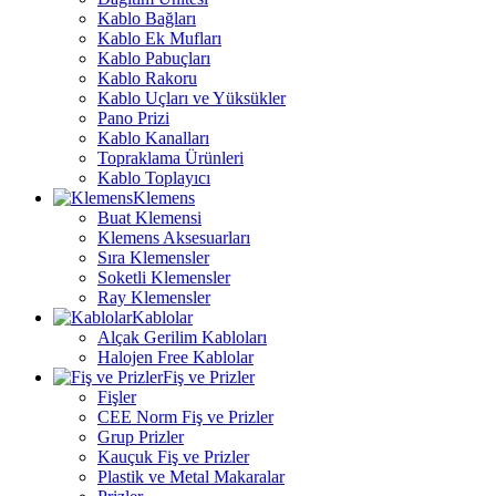
Kablo Bağları
Kablo Ek Mufları
Kablo Pabuçları
Kablo Rakoru
Kablo Uçları ve Yüksükler
Pano Prizi
Kablo Kanalları
Topraklama Ürünleri
Kablo Toplayıcı
Klemens
Buat Klemensi
Klemens Aksesuarları
Sıra Klemensler
Soketli Klemensler
Ray Klemensler
Kablolar
Alçak Gerilim Kabloları
Halojen Free Kablolar
Fiş ve Prizler
Fişler
CEE Norm Fiş ve Prizler
Grup Prizler
Kauçuk Fiş ve Prizler
Plastik ve Metal Makaralar