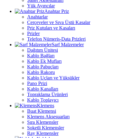
Şalter Aksesuarları
Yük Ayırıcılar
Anahtar Priz
Anahtarlar
Çerçeveler ve Sıva Üstü Kasalar
Priz Kutuları ve Kasaları
Prizler
Telefon Nümeris-Data Prizleri
Sarf Malzemeler
Dağıtım Ünitesi
Kablo Bağları
Kablo Ek Mufları
Kablo Pabuçları
Kablo Rakoru
Kablo Uçları ve Yüksükler
Pano Prizi
Kablo Kanalları
Topraklama Ürünleri
Kablo Toplayıcı
Klemens
Buat Klemensi
Klemens Aksesuarları
Sıra Klemensler
Soketli Klemensler
Ray Klemensler