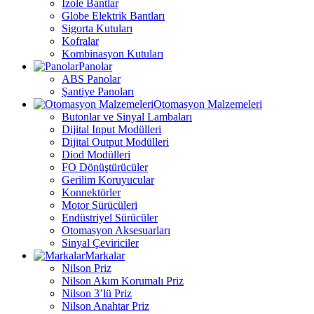
İzole Bantlar
Globe Elektrik Bantları
Sigorta Kutuları
Kofralar
Kombinasyon Kutuları
Panolar
ABS Panolar
Şantiye Panoları
Otomasyon Malzemeleri
Butonlar ve Sinyal Lambaları
Dijital Input Modülleri
Dijital Output Modülleri
Diod Modülleri
FO Dönüştürücüler
Gerilim Koruyucular
Konnektörler
Motor Sürücüleri
Endüstriyel Sürücüler
Otomasyon Aksesuarları
Sinyal Çeviriciler
Markalar
Nilson Priz
Nilson Akım Korumalı Priz
Nilson 3’lü Priz
Nilson Anahtar Priz