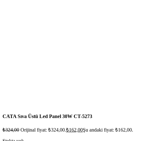
CATA Sıva Üstü Led Panel 30W CT-5273
₺
324,00
Orijinal fiyat: ₺324,00.
₺
162,00
Şu andaki fiyat: ₺162,00.
Stokta yok