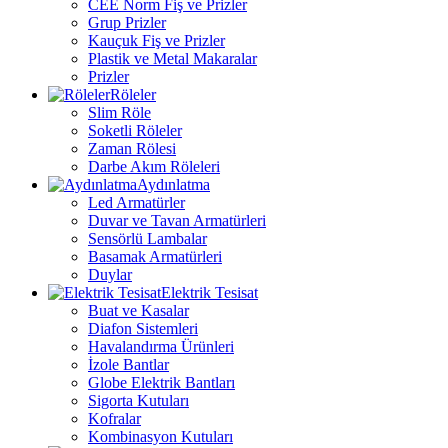
CEE Norm Fiş ve Prizler
Grup Prizler
Kauçuk Fiş ve Prizler
Plastik ve Metal Makaralar
Prizler
Röleler
Slim Röle
Soketli Röleler
Zaman Rölesi
Darbe Akım Röleleri
Aydınlatma
Led Armatürler
Duvar ve Tavan Armatürleri
Sensörlü Lambalar
Basamak Armatürleri
Duylar
Elektrik Tesisat
Buat ve Kasalar
Diafon Sistemleri
Havalandırma Ürünleri
İzole Bantlar
Globe Elektrik Bantları
Sigorta Kutuları
Kofralar
Kombinasyon Kutuları