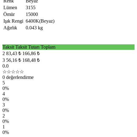
Renk
Beyaz
Lümen
3155
Ömür
15000
Işık Rengi
6400K(Beyaz)
Ağırlık
0.043 kg
Taksit
Taksit Tutarı
Toplam
2
83,43 ₺
166,86 ₺
3
56,16 ₺
168,48 ₺
0.0
☆☆☆☆☆
0 değerlendirme
5
0%
4
0%
3
0%
2
0%
1
0%