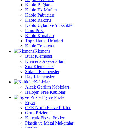
Kablo Bağları
Kablo Ek Mufları
Kablo Pabuçları
Kablo Rakoru
Kablo Uçları ve Yüksükler
Pano Prizi
Kablo Kanalları
Topraklama Ürünleri
Kablo Toplayıcı
Klemens
Buat Klemensi
Klemens Aksesuarları
Sıra Klemensler
Soketli Klemensler
Ray Klemensler
Kablolar
Alçak Gerilim Kabloları
Halojen Free Kablolar
Fiş ve Prizler
Fişler
CEE Norm Fiş ve Prizler
Grup Prizler
Kauçuk Fiş ve Prizler
Plastik ve Metal Makaralar