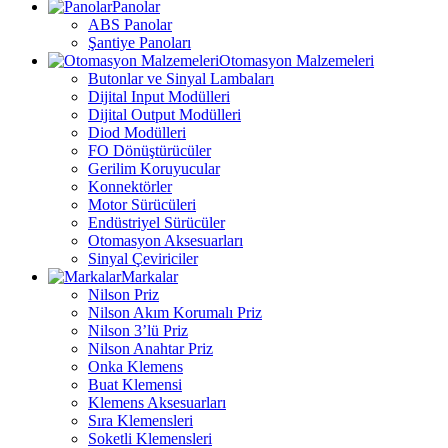
Panolar
ABS Panolar
Şantiye Panoları
Otomasyon Malzemeleri
Butonlar ve Sinyal Lambaları
Dijital Input Modülleri
Dijital Output Modülleri
Diod Modülleri
FO Dönüştürücüler
Gerilim Koruyucular
Konnektörler
Motor Sürücüleri
Endüstriyel Sürücüler
Otomasyon Aksesuarları
Sinyal Çeviriciler
Markalar
Nilson Priz
Nilson Akım Korumalı Priz
Nilson 3’lü Priz
Nilson Anahtar Priz
Onka Klemens
Buat Klemensi
Klemens Aksesuarları
Sıra Klemensleri
Soketli Klemensleri