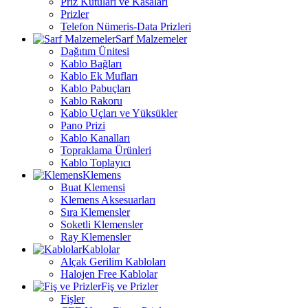
Priz Kutuları ve Kasaları
Prizler
Telefon Nümeris-Data Prizleri
Sarf Malzemeler
Dağıtım Ünitesi
Kablo Bağları
Kablo Ek Mufları
Kablo Pabuçları
Kablo Rakoru
Kablo Uçları ve Yüksükler
Pano Prizi
Kablo Kanalları
Topraklama Ürünleri
Kablo Toplayıcı
Klemens
Buat Klemensi
Klemens Aksesuarları
Sıra Klemensler
Soketli Klemensler
Ray Klemensler
Kablolar
Alçak Gerilim Kabloları
Halojen Free Kablolar
Fiş ve Prizler
Fişler