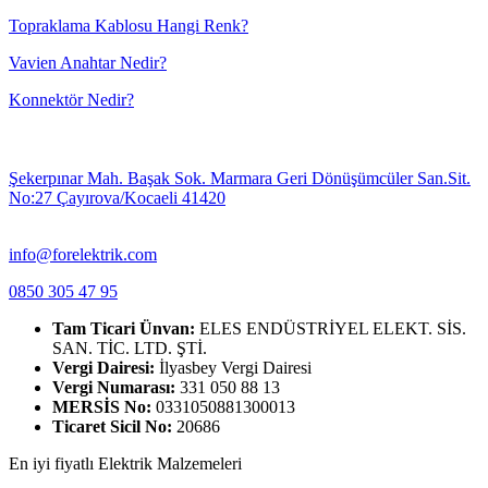
Topraklama Kablosu Hangi Renk?
Vavien Anahtar Nedir?
Konnektör Nedir?
Şekerpınar Mah. Başak Sok. Marmara Geri Dönüşümcüler San.Sit.
No:27 Çayırova/Kocaeli 41420
info@forelektrik.com
0850 305 47 95
Tam Ticari Ünvan:
ELES ENDÜSTRİYEL ELEKT. SİS.
SAN. TİC. LTD. ŞTİ.
Vergi Dairesi:
İlyasbey Vergi Dairesi
Vergi Numarası:
331 050 88 13
MERSİS No:
0331050881300013
Ticaret Sicil No:
20686
En iyi fiyatlı Elektrik Malzemeleri