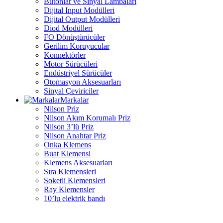
Butonlar ve Sinyal Lambaları
Dijital Input Modülleri
Dijital Output Modülleri
Diod Modülleri
FO Dönüştürücüler
Gerilim Koruyucular
Konnektörler
Motor Sürücüleri
Endüstriyel Sürücüler
Otomasyon Aksesuarları
Sinyal Çeviriciler
Markalar
Nilson Priz
Nilson Akım Korumalı Priz
Nilson 3’lü Priz
Nilson Anahtar Priz
Onka Klemens
Buat Klemensi
Klemens Aksesuarları
Sıra Klemensleri
Soketli Klemensleri
Ray Klemensler
10’lu elektrik bandı