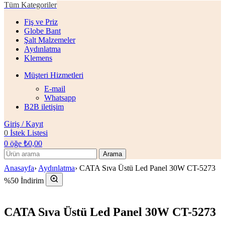
Tüm Kategoriler
Fiş ve Priz
Globe Bant
Şalt Malzemeler
Aydınlatma
Klemens
Müşteri Hizmetleri
E-mail
Whatsapp
B2B iletişim
Giriş / Kayıt
0
İstek Listesi
0
öğe
₺
0,00
Arama
Anasayfa
›
Aydınlatma
›
CATA Sıva Üstü Led Panel 30W CT-5273
%50 İndirim
CATA Sıva Üstü Led Panel 30W CT-5273