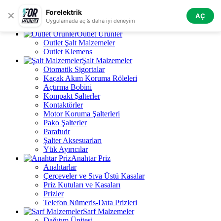
Skip to navigation
Skip to main content
Forelektrik
✕
AÇ
Tüm Kategoriler
Uygulamada aç & daha iyi deneyim
Outlet Ürünler
Outlet Şalt Malzemeler
Outlet Klemens
Şalt Malzemeler
Otomatik Sigortalar
Kaçak Akım Koruma Röleleri
Açtırma Bobini
Kompakt Şalterler
Kontaktörler
Motor Koruma Şalterleri
Pako Şalterler
Parafudr
Şalter Aksesuarları
Yük Ayırıcılar
Anahtar Priz
Anahtarlar
Çerçeveler ve Sıva Üstü Kasalar
Priz Kutuları ve Kasaları
Prizler
Telefon Nümeris-Data Prizleri
Sarf Malzemeler
Dağıtım Ünitesi