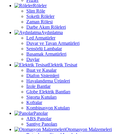
Prizler
Röleler
Slim Röle
Soketli Röleler
Zaman Rölesi
Darbe Akım Röleleri
Aydınlatma
Led Armatürler
Duvar ve Tavan Armatürleri
Sensörlü Lambalar
Basamak Armatürleri
Duylar
Elektrik Tesisat
Buat ve Kasalar
Diafon Sistemleri
Havalandırma Ürünleri
İzole Bantlar
Globe Elektrik Bantları
Sigorta Kutuları
Kofralar
Kombinasyon Kutuları
Panolar
ABS Panolar
Şantiye Panoları
Otomasyon Malzemeleri