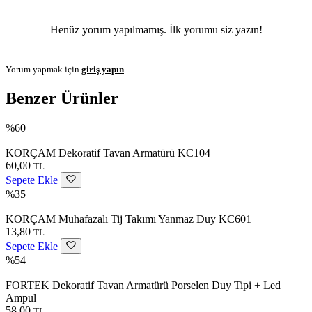
Henüz yorum yapılmamış. İlk yorumu siz yazın!
Yorum yapmak için
giriş yapın
.
Benzer Ürünler
%60
KORÇAM Dekoratif Tavan Armatürü KC104
60,00
TL
Sepete Ekle
%35
KORÇAM Muhafazalı Tij Takımı Yanmaz Duy KC601
13,80
TL
Sepete Ekle
%54
FORTEK Dekoratif Tavan Armatürü Porselen Duy Tipi + Led
Ampul
58,00
TL