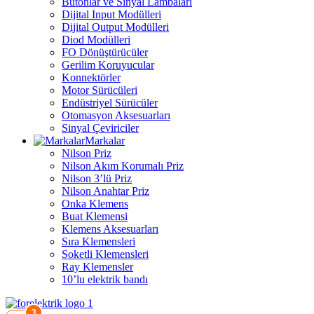
Butonlar ve Sinyal Lambaları
Dijital Input Modülleri
Dijital Output Modülleri
Diod Modülleri
FO Dönüştürücüler
Gerilim Koruyucular
Konnektörler
Motor Sürücüleri
Endüstriyel Sürücüler
Otomasyon Aksesuarları
Sinyal Çeviriciler
Markalar
Nilson Priz
Nilson Akım Korumalı Priz
Nilson 3’lü Priz
Nilson Anahtar Priz
Onka Klemens
Buat Klemensi
Klemens Aksesuarları
Sıra Klemensleri
Soketli Klemensleri
Ray Klemensler
10’lu elektrik bandı
3