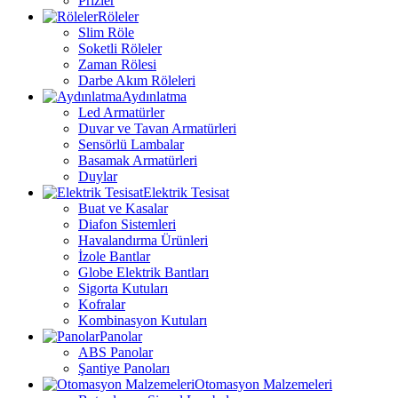
Prizler
Röleler
Slim Röle
Soketli Röleler
Zaman Rölesi
Darbe Akım Röleleri
Aydınlatma
Led Armatürler
Duvar ve Tavan Armatürleri
Sensörlü Lambalar
Basamak Armatürleri
Duylar
Elektrik Tesisat
Buat ve Kasalar
Diafon Sistemleri
Havalandırma Ürünleri
İzole Bantlar
Globe Elektrik Bantları
Sigorta Kutuları
Kofralar
Kombinasyon Kutuları
Panolar
ABS Panolar
Şantiye Panoları
Otomasyon Malzemeleri