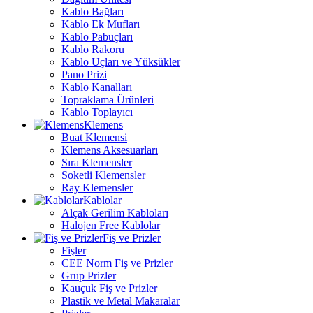
Kablo Bağları
Kablo Ek Mufları
Kablo Pabuçları
Kablo Rakoru
Kablo Uçları ve Yüksükler
Pano Prizi
Kablo Kanalları
Topraklama Ürünleri
Kablo Toplayıcı
Klemens
Buat Klemensi
Klemens Aksesuarları
Sıra Klemensler
Soketli Klemensler
Ray Klemensler
Kablolar
Alçak Gerilim Kabloları
Halojen Free Kablolar
Fiş ve Prizler
Fişler
CEE Norm Fiş ve Prizler
Grup Prizler
Kauçuk Fiş ve Prizler
Plastik ve Metal Makaralar