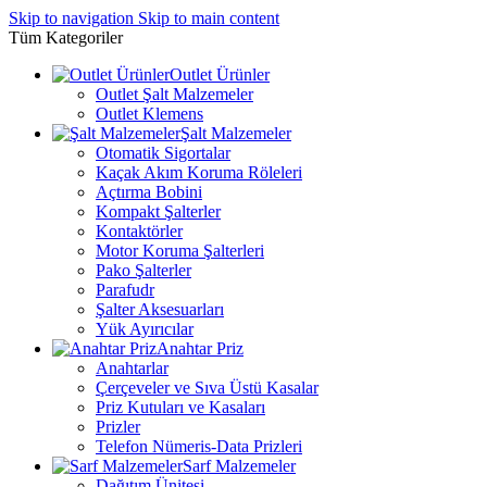
Skip to navigation
Skip to main content
Tüm Kategoriler
Outlet Ürünler
Outlet Şalt Malzemeler
Outlet Klemens
Şalt Malzemeler
Otomatik Sigortalar
Kaçak Akım Koruma Röleleri
Açtırma Bobini
Kompakt Şalterler
Kontaktörler
Motor Koruma Şalterleri
Pako Şalterler
Parafudr
Şalter Aksesuarları
Yük Ayırıcılar
Anahtar Priz
Anahtarlar
Çerçeveler ve Sıva Üstü Kasalar
Priz Kutuları ve Kasaları
Prizler
Telefon Nümeris-Data Prizleri
Sarf Malzemeler
Dağıtım Ünitesi