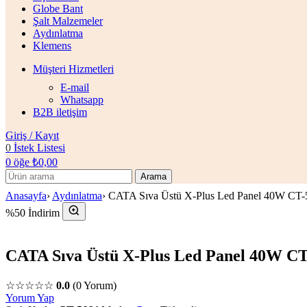
Globe Bant
Şalt Malzemeler
Aydınlatma
Klemens
Müşteri Hizmetleri
E-mail
Whatsapp
B2B iletişim
Giriş / Kayıt
0
İstek Listesi
0
öğe
₺
0,00
Arama
Anasayfa
›
Aydınlatma
›
CATA Sıva Üstü X-Plus Led Panel 40W CT-
%50 İndirim
CATA Sıva Üstü X-Plus Led Panel 40W CT
☆☆☆☆☆
0.0
(0 Yorum)
Yorum Yap