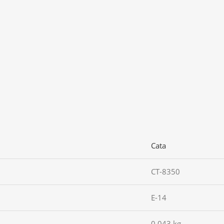
Cata
CT-8350
E-14
0.043 kg