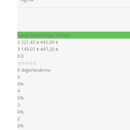
Taksit
Taksit Tutarı
Toplam
2
221,45 ₺
442,90 ₺
3
149,07 ₺
447,20 ₺
0.0
☆☆☆☆☆
0 değerlendirme
5
0%
4
0%
3
0%
2
0%