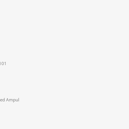
R101
Led Ampul