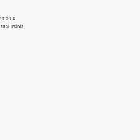
00,00 ₺
abilirsiniz!