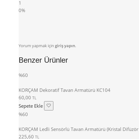
1
0%
Yorum yapmak için
giriş yapın
.
Benzer Ürünler
%60
KORÇAM Dekoratif Tavan Armatürü KC104
60,00
TL
Sepete Ekle
%60
KORÇAM Ledli Sensörlü Tavan Armatürü (Kristal Difüzö
225,60
TL