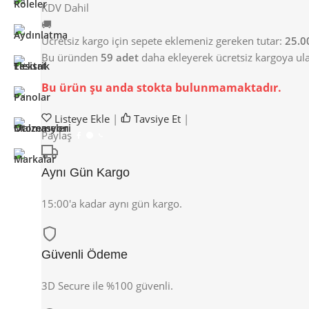
KDV Dahil
🚚
Ücretsiz kargo için sepete eklemeniz gereken tutar:
25.0
Bu üründen
59 adet
daha ekleyerek ücretsiz kargoya ulaş
Bu ürün şu anda stokta bulunmamaktadır.
Listeye Ekle
|
Tavsiye Et
|
Paylaş
Aynı Gün Kargo
15:00'a kadar aynı gün kargo.
Güvenli Ödeme
3D Secure ile %100 güvenli.