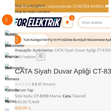
Skip to navigation
25.000 TL ve üzeri alışverişlerde ÜCRETSİZ KARGO 🚚
Skip to main content
3
Tüm Kategoriler
Fiş Ve Priz
Globe Bant
Şalt Malzemeler
Ayd
Anasayfa
›
Aydınlatma
›
CATA Siyah Duvar Apliği CT-835
%49 İndirim
CATA Siyah Duvar Apliği CT-8
☆☆☆☆☆
0.0
(0 Yorum)
Yorum Yap
Stok Kodu:
CT-8350
Marka:
Cata
Tükendi
840,00 TL
%49
430,00
TL