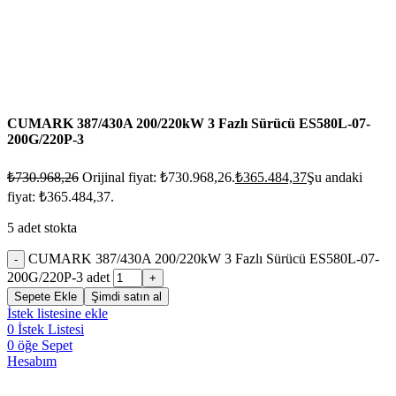
CUMARK 387/430A 200/220kW 3 Fazlı Sürücü ES580L-07-
200G/220P-3
₺
730.968,26
Orijinal fiyat: ₺730.968,26.
₺
365.484,37
Şu andaki
fiyat: ₺365.484,37.
5 adet stokta
CUMARK 387/430A 200/220kW 3 Fazlı Sürücü ES580L-07-
200G/220P-3 adet
Sepete Ekle
Şimdi satın al
İstek listesine ekle
0
İstek Listesi
0
öğe
Sepet
Hesabım