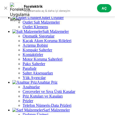
Skip to navigation
Skip to main content
Forelektrik
✕
AÇ
Tüm Kategoriler
Uygulamada aç & daha iyi deneyim
Outlet Ürünler
Outlet Şalt Malzemeler
Outlet Klemens
Şalt Malzemeler
Otomatik Sigortalar
Kaçak Akım Koruma Röleleri
Açtırma Bobini
Kompakt Şalterler
Kontaktörler
Motor Koruma Şalterleri
Pako Şalterler
Parafudr
Şalter Aksesuarları
Yük Ayırıcılar
Anahtar Priz
Anahtarlar
Çerçeveler ve Sıva Üstü Kasalar
Priz Kutuları ve Kasaları
Prizler
Telefon Nümeris-Data Prizleri
Sarf Malzemeler
Dağıtım Ünitesi