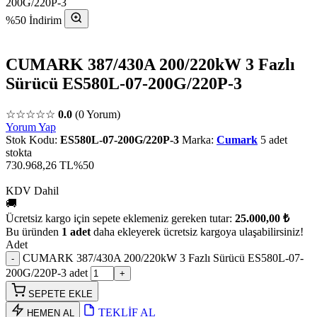
200G/220P-3
%50 İndirim
CUMARK 387/430A 200/220kW 3 Fazlı
Sürücü ES580L-07-200G/220P-3
☆☆☆☆☆
0.0
(0 Yorum)
Yorum Yap
Stok Kodu:
ES580L-07-200G/220P-3
Marka:
Cumark
5 adet
stokta
730.968,26 TL
%50
KDV Dahil
🚚
Ücretsiz kargo için sepete eklemeniz gereken tutar:
25.000,00 ₺
Bu üründen
1 adet
daha ekleyerek ücretsiz kargoya ulaşabilirsiniz!
Adet
CUMARK 387/430A 200/220kW 3 Fazlı Sürücü ES580L-07-
200G/220P-3 adet
SEPETE EKLE
TEKLİF AL
HEMEN AL