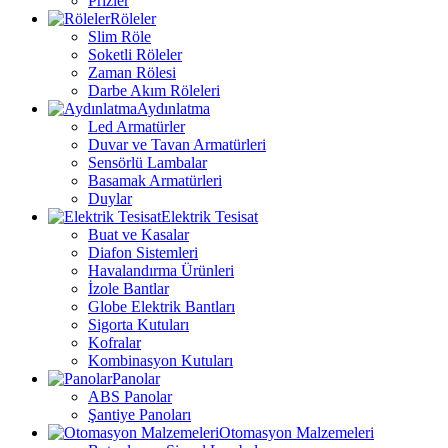
Prizler
Röleler
Slim Röle
Soketli Röleler
Zaman Rölesi
Darbe Akım Röleleri
Aydınlatma
Led Armatürler
Duvar ve Tavan Armatürleri
Sensörlü Lambalar
Basamak Armatürleri
Duylar
Elektrik Tesisat
Buat ve Kasalar
Diafon Sistemleri
Havalandırma Ürünleri
İzole Bantlar
Globe Elektrik Bantları
Sigorta Kutuları
Kofralar
Kombinasyon Kutuları
Panolar
ABS Panolar
Şantiye Panoları
Otomasyon Malzemeleri