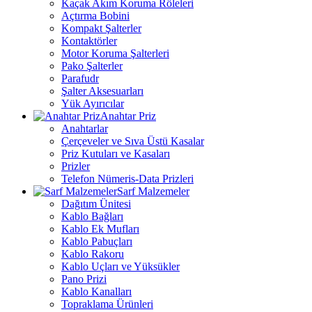
Kaçak Akım Koruma Röleleri
Açtırma Bobini
Kompakt Şalterler
Kontaktörler
Motor Koruma Şalterleri
Pako Şalterler
Parafudr
Şalter Aksesuarları
Yük Ayırıcılar
Anahtar Priz
Anahtarlar
Çerçeveler ve Sıva Üstü Kasalar
Priz Kutuları ve Kasaları
Prizler
Telefon Nümeris-Data Prizleri
Sarf Malzemeler
Dağıtım Ünitesi
Kablo Bağları
Kablo Ek Mufları
Kablo Pabuçları
Kablo Rakoru
Kablo Uçları ve Yüksükler
Pano Prizi
Kablo Kanalları
Topraklama Ürünleri