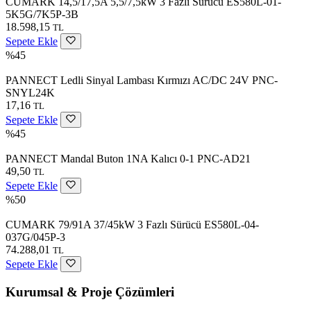
CUMARK 14,5/17,5A 5,5/7,5kW 3 Fazlı Sürücü ES580L-01-
5K5G/7K5P-3B
18.598,15
TL
Sepete Ekle
%45
PANNECT Ledli Sinyal Lambası Kırmızı AC/DC 24V PNC-
SNYL24K
17,16
TL
Sepete Ekle
%45
PANNECT Mandal Buton 1NA Kalıcı 0-1 PNC-AD21
49,50
TL
Sepete Ekle
%50
CUMARK 79/91A 37/45kW 3 Fazlı Sürücü ES580L-04-
037G/045P-3
74.288,01
TL
Sepete Ekle
Kurumsal & Proje Çözümleri