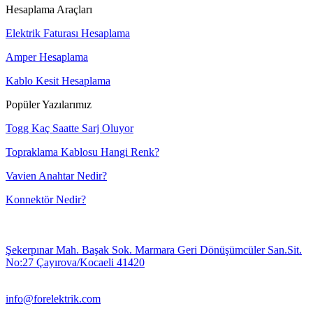
Hesaplama Araçları
Elektrik Faturası Hesaplama
Amper Hesaplama
Kablo Kesit Hesaplama
Popüler Yazılarımız
Togg Kaç Saatte Sarj Oluyor
Topraklama Kablosu Hangi Renk?
Vavien Anahtar Nedir?
Konnektör Nedir?
Şekerpınar Mah. Başak Sok. Marmara Geri Dönüşümcüler San.Sit.
No:27 Çayırova/Kocaeli 41420
info@forelektrik.com