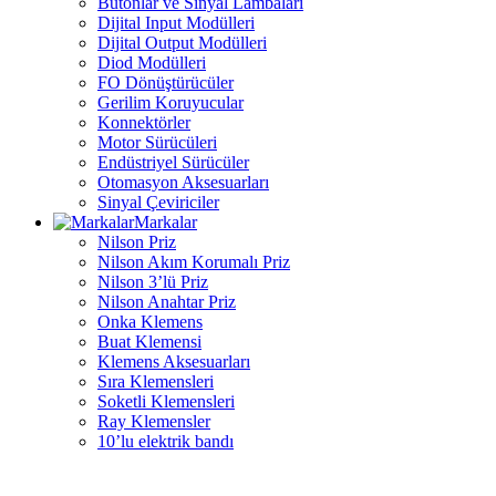
Butonlar ve Sinyal Lambaları
Dijital Input Modülleri
Dijital Output Modülleri
Diod Modülleri
FO Dönüştürücüler
Gerilim Koruyucular
Konnektörler
Motor Sürücüleri
Endüstriyel Sürücüler
Otomasyon Aksesuarları
Sinyal Çeviriciler
Markalar
Nilson Priz
Nilson Akım Korumalı Priz
Nilson 3’lü Priz
Nilson Anahtar Priz
Onka Klemens
Buat Klemensi
Klemens Aksesuarları
Sıra Klemensleri
Soketli Klemensleri
Ray Klemensler
10’lu elektrik bandı