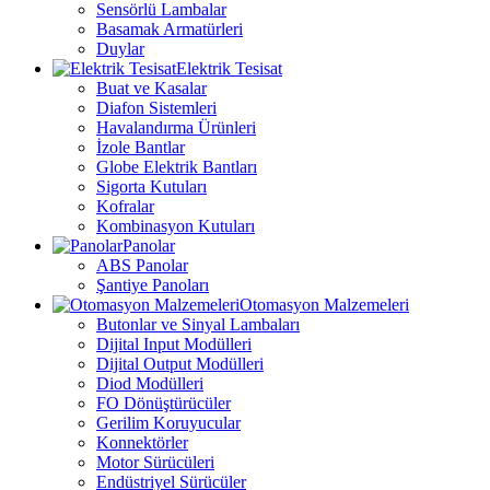
Sensörlü Lambalar
Basamak Armatürleri
Duylar
Elektrik Tesisat
Buat ve Kasalar
Diafon Sistemleri
Havalandırma Ürünleri
İzole Bantlar
Globe Elektrik Bantları
Sigorta Kutuları
Kofralar
Kombinasyon Kutuları
Panolar
ABS Panolar
Şantiye Panoları
Otomasyon Malzemeleri
Butonlar ve Sinyal Lambaları
Dijital Input Modülleri
Dijital Output Modülleri
Diod Modülleri
FO Dönüştürücüler
Gerilim Koruyucular
Konnektörler
Motor Sürücüleri
Endüstriyel Sürücüler