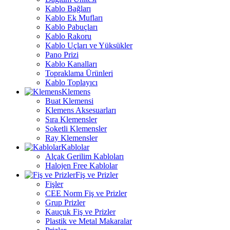
Kablo Bağları
Kablo Ek Mufları
Kablo Pabuçları
Kablo Rakoru
Kablo Uçları ve Yüksükler
Pano Prizi
Kablo Kanalları
Topraklama Ürünleri
Kablo Toplayıcı
Klemens
Buat Klemensi
Klemens Aksesuarları
Sıra Klemensler
Soketli Klemensler
Ray Klemensler
Kablolar
Alçak Gerilim Kabloları
Halojen Free Kablolar
Fiş ve Prizler
Fişler
CEE Norm Fiş ve Prizler
Grup Prizler
Kauçuk Fiş ve Prizler
Plastik ve Metal Makaralar