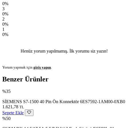
0%
3
0%
2
0%
1
0%
Henüz yorum yapılmamış. İlk yorumu siz yazın!
Yorum yapmak için
giriş yapın
.
Benzer Ürünler
%35
SİEMENS S7-1500 40 Pin Ön Konnektör 6ES7592-1AM00-0XB0
1.621,78
TL
Sepete Ekle
%50