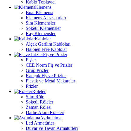
Kablo Toplayıcı
Klemens
Buat Klemensi
Klemens Aksesuarları
Sıra Klemensler
Soketli Klemensler
Ray Klemensler
Kablolar
Alçak Gerilim Kabloları
Halojen Free Kablolar
Fiş ve Prizler
Fişler
CEE Norm Fiş ve Prizler
Grup Prizler
Kauçuk Fiş ve Prizler
Plastik ve Metal Makaralar
Prizler
Röleler
Slim Röle
Soketli Röleler
Zaman Rölesi
Darbe Akım Röleleri
Aydınlatma
Led Armatürler
Duvar ve Tavan Armatürleri