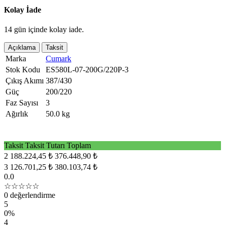
Kolay İade
14 gün içinde kolay iade.
Açıklama
Taksit
Marka
Cumark
Stok Kodu
ES580L-07-200G/220P-3
Çıkış Akımı
387/430
Güç
200/220
Faz Sayısı
3
Ağırlık
50.0 kg
Taksit
Taksit Tutarı
Toplam
2
188.224,45 ₺
376.448,90 ₺
3
126.701,25 ₺
380.103,74 ₺
0.0
☆☆☆☆☆
0 değerlendirme
5
0%
4