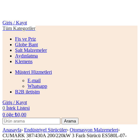
Giriş / Kayıt
Tüm Kategoriler
Fiş ve Priz
Globe Bant
Şalt Malzemeler
Aydınlatma
Klemens
Müşteri Hizmetleri
E-mail
Whatsapp
B2B iletişim
Giriş / Kayıt
0
İstek Listesi
0
öğe
₺
0,00
Arama
Anasayfa
›
Endüstriyel Sürücüler
›
Otomasyon Malzemeleri
›
CUMARK 387/430A 200/220kW 3 Fazlı Sürücü ES580L-07-