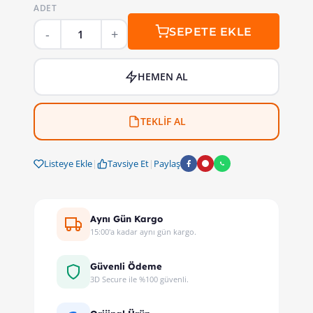
ADET
SEPETE EKLE
HEMEN AL
TEKLİF AL
Listeye Ekle
|
Tavsiye Et
|
Paylaş
Aynı Gün Kargo
15:00'a kadar aynı gün kargo.
Güvenli Ödeme
3D Secure ile %100 güvenli.