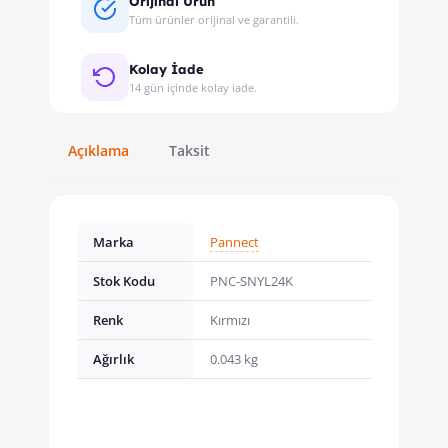
Orijinal Ürün
Tüm ürünler orijinal ve garantili.
Kolay İade
14 gün içinde kolay iade.
Açıklama
Taksit
Marka
Pannect
Stok Kodu
PNC-SNYL24K
Renk
Kırmızı
Ağırlık
0.043 kg