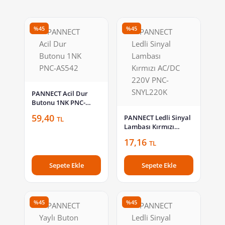
%45
%45
PANNECT Acil Dur
Butonu 1NK PNC-
AS542
59,40
PANNECT Ledli Sinyal
TL
Lambası Kırmızı
AC/DC 220V PNC-
17,16
TL
SNYL220K
Sepete Ekle
Sepete Ekle
%45
%45