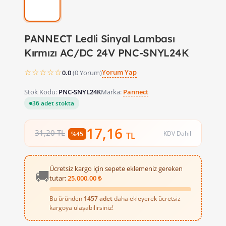
PANNECT Ledli Sinyal Lambası
Kırmızı AC/DC 24V PNC-SNYL24K
☆☆☆☆☆
Yorum Yap
0.0
(0 Yorum)
Stok Kodu:
PNC-SNYL24K
Marka:
Pannect
36 adet stokta
17,16
31,20 TL
KDV Dahil
%45
TL
Ücretsiz kargo için sepete eklemeniz gereken
🚚
tutar:
25.000,00 ₺
Bu üründen
1457 adet
daha ekleyerek ücretsiz
kargoya ulaşabilirsiniz!