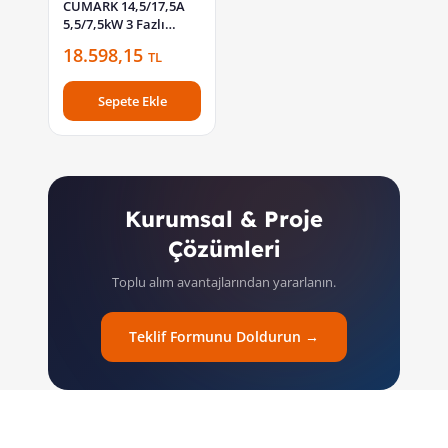
CUMARK 14,5/17,5A
5,5/7,5kW 3 Fazlı
Sürücü ES580L-01-
18.598,15
TL
5K5G/7K5P-3B
Sepete Ekle
Kurumsal & Proje
Çözümleri
Toplu alım avantajlarından yararlanın.
Teklif Formunu Doldurun →