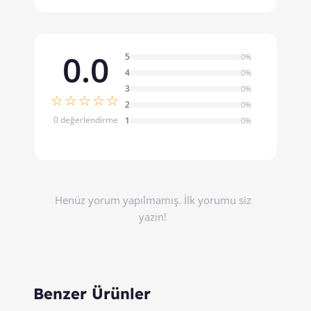
0.0
5
0%
4
0%
3
0%
☆☆☆☆☆
2
0%
0 değerlendirme
1
0%
Henüz yorum yapılmamış. İlk yorumu siz
yazın!
Benzer Ürünler