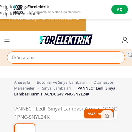
Skip to navigation
Forelektrik
✕
AÇ
Uygulamada aç & daha iyi deneyim
Skip to main content
25.000 TL ve üzeri alışverişlerde ÜCRETSİZ KARGO 🚚
Anasayfa
›
Butonlar ve Sinyal Lambaları
›
Otomasyon
Malzemeleri
›
Sinyal Lambaları
›
PANNECT Ledli Sinyal
Lambası Kırmızı AC/DC 24V PNC-SNYL24K
%45 İndirim