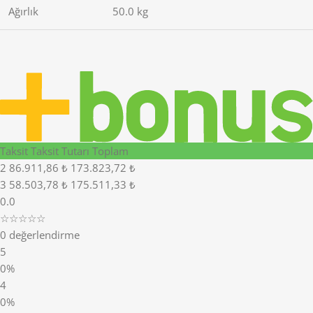
Ağırlık
50.0 kg
Taksit
Taksit Tutarı
Toplam
2
86.911,86 ₺
173.823,72 ₺
3
58.503,78 ₺
175.511,33 ₺
0.0
☆☆☆☆☆
0 değerlendirme
5
0%
4
0%