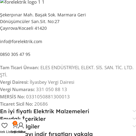
Şekerpınar Mah. Başak Sok. Marmara Geri
Dönüşümcüler San.Sit. No:27
Çayırova/Kocaeli 41420
info@forelektrik.com
0850 305 47 95
Tam Ticari Ünvan:
ELES ENDÜSTRİYEL ELEKT. SİS. SAN. TİC. LTD.
ŞTİ.
Vergi Dairesi:
İlyasbey Vergi Dairesi
Vergi Numarası:
331 050 88 13
MERSİS No:
0331050881300013
Ticaret Sicil No:
20686
En iyi fiyatlı Elektrik Malzemeleri
Faydalı İçerikler
0
Önemli Bilgiler
stek Listesi
Sepet
Hesabım
Whatsapp
Uygulamayı indir fırsatları yakala