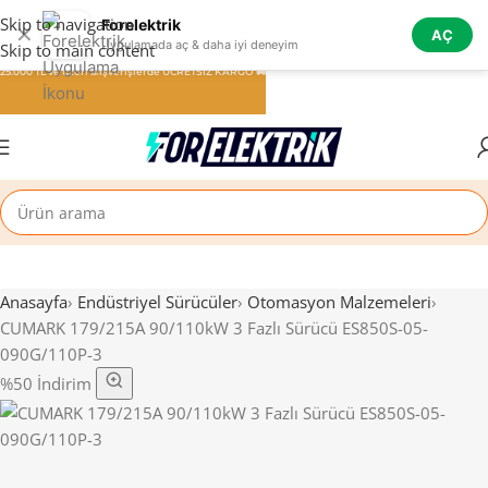
Skip to navigation
Forelektrik
✕
AÇ
Uygulamada aç & daha iyi deneyim
Skip to main content
25.000 TL ve üzeri alışverişlerde ÜCRETSİZ KARGO 🚚
Anasayfa
›
Endüstriyel Sürücüler
›
Otomasyon Malzemeleri
›
CUMARK 179/215A 90/110kW 3 Fazlı Sürücü ES850S-05-
090G/110P-3
%50 İndirim