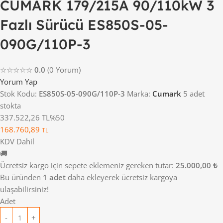
CUMARK 179/215A 90/110kW 3
Fazlı Sürücü ES850S-05-
090G/110P-3
☆☆☆☆☆
0.0
(0 Yorum)
Yorum Yap
Stok Kodu:
ES850S-05-090G/110P-3
Marka:
Cumark
5 adet
stokta
337.522,26 TL
%50
168.760,89
TL
KDV Dahil
🚚
Ücretsiz kargo için sepete eklemeniz gereken tutar:
25.000,00 ₺
Bu üründen
1 adet
daha ekleyerek ücretsiz kargoya
ulaşabilirsiniz!
Adet