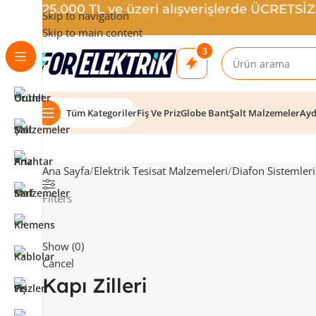
25.000 TL ve üzeri alışverişlerde ÜCRETSİ
Skip to navigation
Skip to main content
3
Tüm Kategoriler
Fiş Ve Priz
Globe Bant
Şalt Malzemeler
Ayd
Ana Sayfa
Elektrik Tesisat Malzemeleri
Diafon Sistemleri
Filters
Show
(
0
)
Cancel
Kapı Zilleri