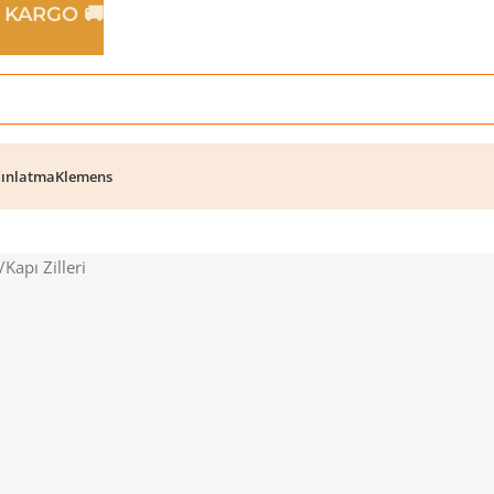
Z KARGO 🚚
ınlatma
Klemens
Kapı Zilleri