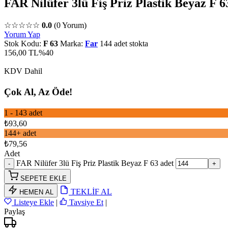
FAR Nilüfer 3lü Fiş Priz Plastik Beyaz F 6
☆☆☆☆☆
0.0
(0 Yorum)
Yorum Yap
Stok Kodu:
F 63
Marka:
Far
144 adet stokta
156,00 TL
%40
KDV Dahil
Çok Al, Az Öde!
1 - 143
adet
₺
93,60
144+ adet
₺
79,56
Adet
FAR Nilüfer 3lü Fiş Priz Plastik Beyaz F 63 adet
SEPETE EKLE
TEKLİF AL
HEMEN AL
Listeye Ekle
|
Tavsiye Et
|
Paylaş