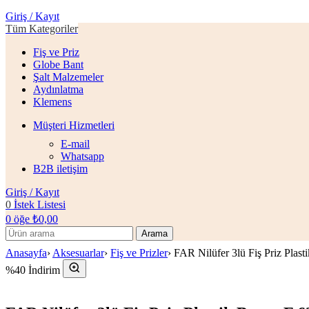
Giriş / Kayıt
Tüm Kategoriler
Fiş ve Priz
Globe Bant
Şalt Malzemeler
Aydınlatma
Klemens
Müşteri Hizmetleri
E-mail
Whatsapp
B2B iletişim
Giriş / Kayıt
0
İstek Listesi
0
öğe
₺
0,00
Arama
Anasayfa
›
Aksesuarlar
›
Fiş ve Prizler
›
FAR Nilüfer 3lü Fiş Priz Plast
%40 İndirim