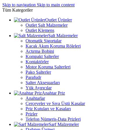
Skip to navigation
Skip to main content
Tüm Kategoriler
Outlet Ürünler
Outlet Şalt Malzemeler
Outlet Klemens
Şalt Malzemeler
Otomatik Sigortalar
Kaçak Akım Koruma Röleleri
Açtırma Bobini
Kompakt Şalterler
Kontaktörler
Motor Koruma Şalterleri
Pako Şalterler
Parafudr
Şalter Aksesuarları
Yük Ayırıcılar
Anahtar Priz
Anahtarlar
Çerçeveler ve Sıva Üstü Kasalar
Priz Kutuları ve Kasaları
Prizler
Telefon Nümeris-Data Prizleri
Sarf Malzemeler
Dağıtım Ünitesi