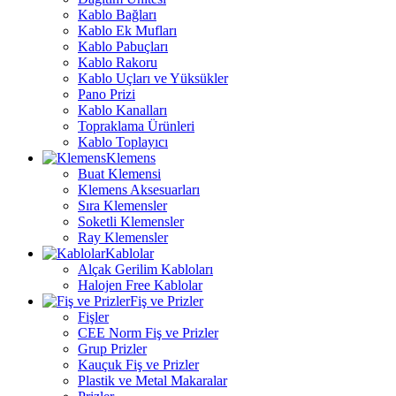
Kablo Bağları
Kablo Ek Mufları
Kablo Pabuçları
Kablo Rakoru
Kablo Uçları ve Yüksükler
Pano Prizi
Kablo Kanalları
Topraklama Ürünleri
Kablo Toplayıcı
Klemens
Buat Klemensi
Klemens Aksesuarları
Sıra Klemensler
Soketli Klemensler
Ray Klemensler
Kablolar
Alçak Gerilim Kabloları
Halojen Free Kablolar
Fiş ve Prizler
Fişler
CEE Norm Fiş ve Prizler
Grup Prizler
Kauçuk Fiş ve Prizler
Plastik ve Metal Makaralar