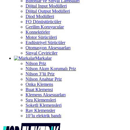
Butonlar ve Sinyal Lambaları
Dijital Input Modülleri
Dijital Output Modülleri
Diod Modülleri
FO Dönüştürücüler
Gerilim Koruyucular
Konnektörler
Motor Sürücüleri
Endüstriyel Sürücüler
Otomasyon Aksesuarları
Sinyal Çeviriciler
Markalar
Nilson Priz
Nilson Akım Korumalı Priz
Nilson 3’lü Priz
Nilson Anahtar Priz
Onka Klemens
Buat Klemensi
Klemens Aksesuarları
Sıra Klemensleri
Soketli Klemensleri
Ray Klemensler
10’lu elektrik bandı