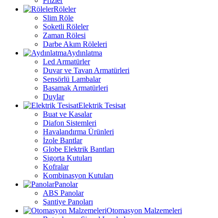
Prizler
Röleler
Slim Röle
Soketli Röleler
Zaman Rölesi
Darbe Akım Röleleri
Aydınlatma
Led Armatürler
Duvar ve Tavan Armatürleri
Sensörlü Lambalar
Basamak Armatürleri
Duylar
Elektrik Tesisat
Buat ve Kasalar
Diafon Sistemleri
Havalandırma Ürünleri
İzole Bantlar
Globe Elektrik Bantları
Sigorta Kutuları
Kofralar
Kombinasyon Kutuları
Panolar
ABS Panolar
Şantiye Panoları
Otomasyon Malzemeleri