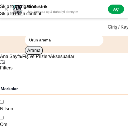
Skip to navigation
Forelektrik
✕
AÇ
Uygulamada aç & daha iyi deneyim
Skip to main content
Giriş / Kay
Arama
Ana Sayfa
Fiş ve Prizler
Aksesuarlar
Filters
Markalar
Nilson
Orel