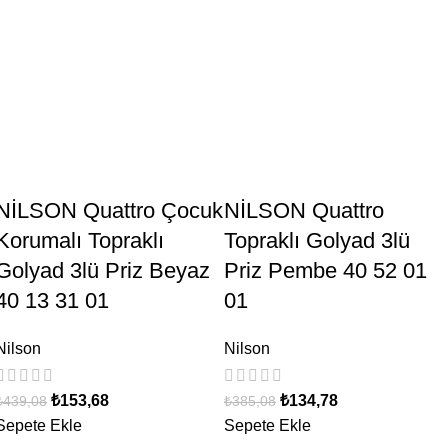
NİLSON Quattro Çocuk
NİLSON Quattro
Korumalı Topraklı
Topraklı Golyad 3lü
Golyad 3lü Priz Beyaz
Priz Pembe 40 52 01
40 13 31 01
01
Nilson
Nilson
₺
153,68
₺
134,78
₺
439,08
₺
385,08
Sepete Ekle
Sepete Ekle