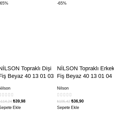
-65%
-65%
NİLSON Topraklı Dişi
NİLSON Topraklı Erke
Fiş Beyaz 40 13 01 03
Fiş Beyaz 40 13 01 04
Nilson
Nilson
₺
39,98
₺
36,90
₺
114,24
₺
105,42
Sepete Ekle
Sepete Ekle