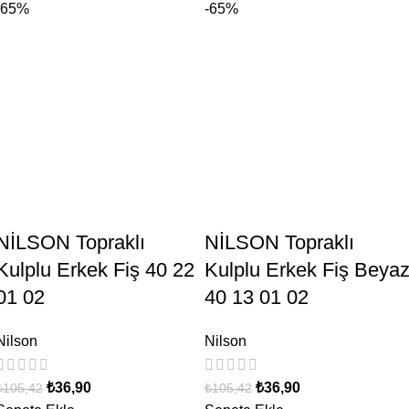
-65%
-65%
NİLSON Topraklı
NİLSON Topraklı
Kulplu Erkek Fiş 40 22
Kulplu Erkek Fiş Beya
01 02
40 13 01 02
Nilson
Nilson
₺
36,90
₺
36,90
₺
105,42
₺
105,42