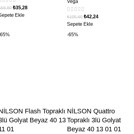
Vega
₺
35,28
₺
58,80
Sepete Ekle
₺
42,24
₺
105,60
Sepete Ekle
-65%
-65%
NİLSON Flash Topraklı
NİLSON Quattro
3lü Golyat Beyaz 40 13
Topraklı 3lü Golyat
11 01
Beyaz 40 13 01 01