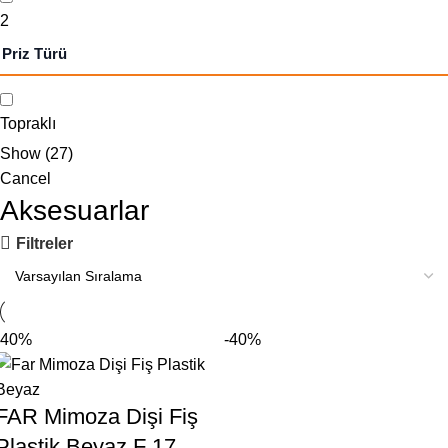
2
Priz Türü
Topraklı
Show
(
27
)
Cancel
Aksesuarlar
Filtreler
-40%
-40%
FAR Mimoza Dişi Fiş
Plastik Beyaz F 17