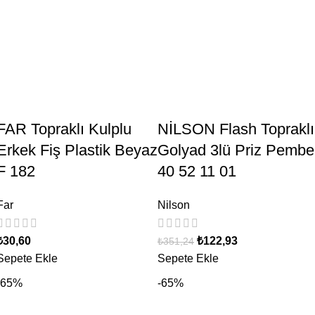
FAR Topraklı Kulplu
NİLSON Flash Topraklı
Erkek Fiş Plastik Beyaz
Golyad 3lü Priz Pembe
F 182
40 52 11 01
Far
Nilson
₺
30,60
₺
122,93
₺
351,24
Sepete Ekle
Sepete Ekle
-65%
-65%