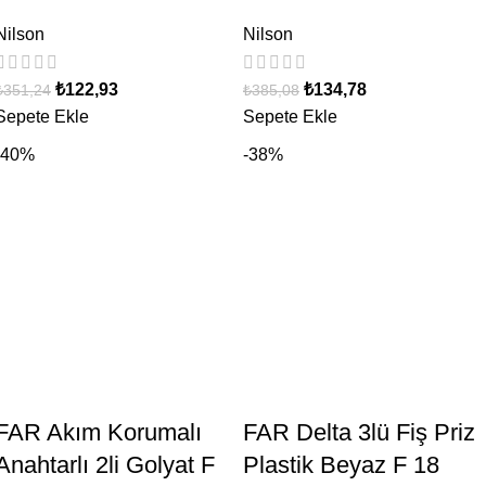
Nilson
Nilson
₺
122,93
₺
134,78
₺
351,24
₺
385,08
Sepete Ekle
Sepete Ekle
-40%
-38%
FAR Akım Korumalı
FAR Delta 3lü Fiş Priz
Anahtarlı 2li Golyat F
Plastik Beyaz F 18