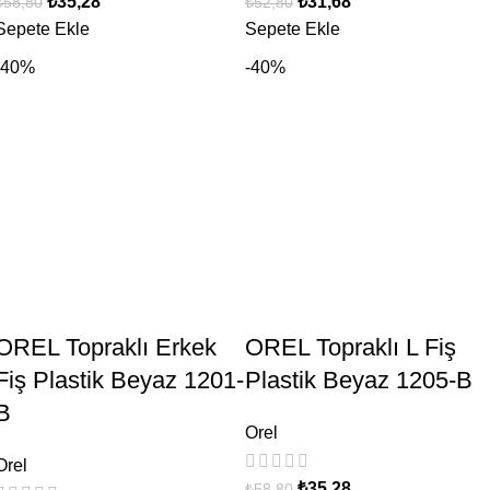
₺
35,28
₺
31,68
₺
58,80
₺
52,80
Sepete Ekle
Sepete Ekle
-40%
-40%
OREL Topraklı Erkek
OREL Topraklı L Fiş
Fiş Plastik Beyaz 1201-
Plastik Beyaz 1205-B
B
Orel
Orel
₺
35,28
₺
58,80