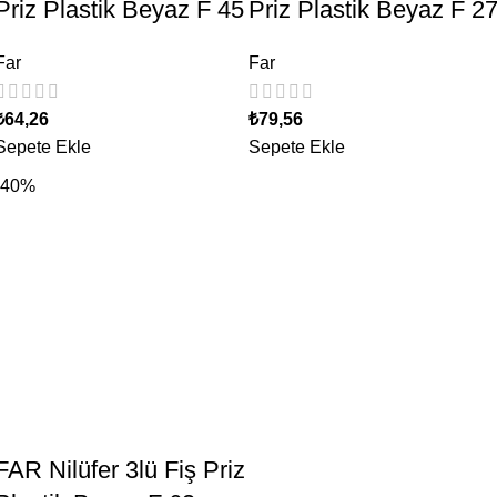
Priz Plastik Beyaz F 45
Priz Plastik Beyaz F 2
Far
Far
₺
64,26
₺
79,56
Sepete Ekle
Sepete Ekle
-40%
FAR Nilüfer 3lü Fiş Priz