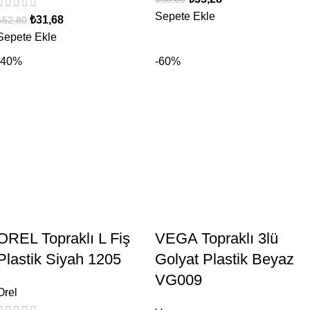
Sepete Ekle
₺
31,68
₺
52,80
Sepete Ekle
-40%
-60%
OREL Topraklı L Fiş
VEGA Topraklı 3lü
Plastik Siyah 1205
Golyat Plastik Beyaz
VG009
Orel