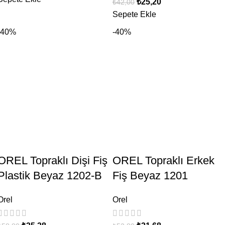
₺
25,20
₺
42,00
Sepete Ekle
-40%
-40%
OREL Topraklı Dişi Fiş
OREL Topraklı Erkek
Plastik Beyaz 1202-B
Fiş Beyaz 1201
Orel
Orel