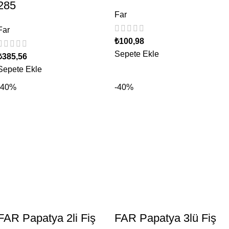
285
Far
Far
₺
100,98
Sepete Ekle
₺
385,56
Sepete Ekle
-40%
-40%
FAR Papatya 2li Fiş
FAR Papatya 3lü Fiş