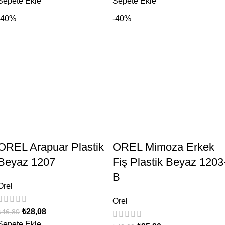
Sepete Ekle
Sepete Ekle
-40%
-40%
OREL Arapuar Plastik
OREL Mimoza Erkek
Beyaz 1207
Fiş Plastik Beyaz 1203
B
Orel
Orel
₺
28,08
₺
46,80
Sepete Ekle