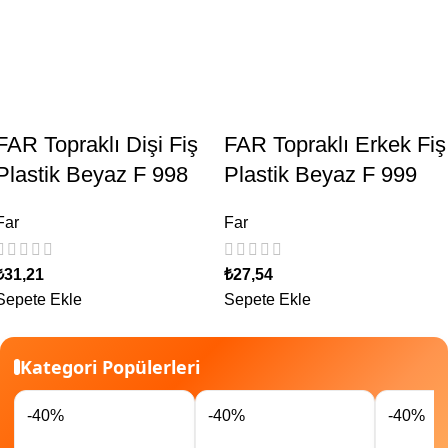
FAR Topraklı Dişi Fiş
FAR Topraklı Erkek Fiş
Plastik Beyaz F 998
Plastik Beyaz F 999
Far
Far
₺
31,21
₺
27,54
Sepete Ekle
Sepete Ekle
Kategori Popülerleri
-40%
-40%
-40%