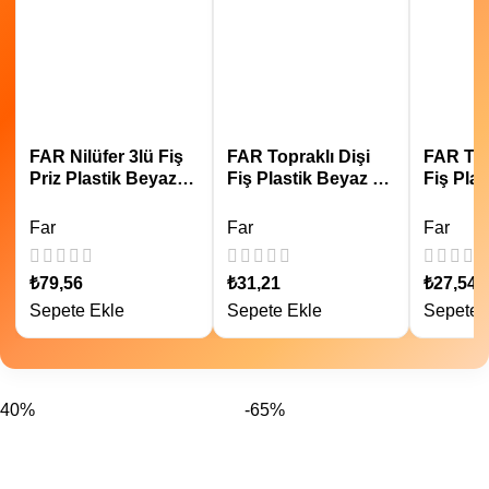
FAR Nilüfer 3lü Fiş
FAR Topraklı Dişi
FAR Top
Priz Plastik Beyaz F
Fiş Plastik Beyaz F
Fiş Pla
63
998
999
Far
Far
Far
₺
79,56
₺
31,21
₺
27,54
Sepete Ekle
Sepete Ekle
Sepete 
-40%
-65%