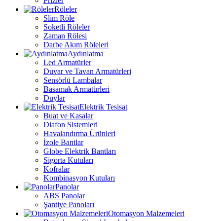
Prizler
Röleler
Slim Röle
Soketli Röleler
Zaman Rölesi
Darbe Akım Röleleri
Aydınlatma
Led Armatürler
Duvar ve Tavan Armatürleri
Sensörlü Lambalar
Basamak Armatürleri
Duylar
Elektrik Tesisat
Buat ve Kasalar
Diafon Sistemleri
Havalandırma Ürünleri
İzole Bantlar
Globe Elektrik Bantları
Sigorta Kutuları
Kofralar
Kombinasyon Kutuları
Panolar
ABS Panolar
Şantiye Panoları
Otomasyon Malzemeleri