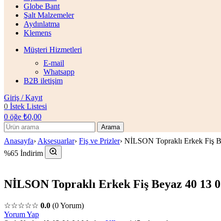
Globe Bant
Şalt Malzemeler
Aydınlatma
Klemens
Müşteri Hizmetleri
E-mail
Whatsapp
B2B iletişim
Giriş / Kayıt
0
İstek Listesi
0
öğe
₺
0,00
Arama
Anasayfa
›
Aksesuarlar
›
Fiş ve Prizler
›
NİLSON Topraklı Erkek Fiş B
%65 İndirim
NİLSON Topraklı Erkek Fiş Beyaz 40 13 0
☆☆☆☆☆
0.0
(0 Yorum)
Yorum Yap