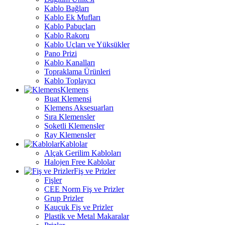
Kablo Bağları
Kablo Ek Mufları
Kablo Pabuçları
Kablo Rakoru
Kablo Uçları ve Yüksükler
Pano Prizi
Kablo Kanalları
Topraklama Ürünleri
Kablo Toplayıcı
Klemens
Buat Klemensi
Klemens Aksesuarları
Sıra Klemensler
Soketli Klemensler
Ray Klemensler
Kablolar
Alçak Gerilim Kabloları
Halojen Free Kablolar
Fiş ve Prizler
Fişler
CEE Norm Fiş ve Prizler
Grup Prizler
Kauçuk Fiş ve Prizler
Plastik ve Metal Makaralar