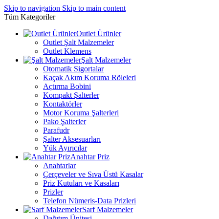
Skip to navigation
Skip to main content
Tüm Kategoriler
Outlet Ürünler
Outlet Şalt Malzemeler
Outlet Klemens
Şalt Malzemeler
Otomatik Sigortalar
Kaçak Akım Koruma Röleleri
Açtırma Bobini
Kompakt Şalterler
Kontaktörler
Motor Koruma Şalterleri
Pako Şalterler
Parafudr
Şalter Aksesuarları
Yük Ayırıcılar
Anahtar Priz
Anahtarlar
Çerçeveler ve Sıva Üstü Kasalar
Priz Kutuları ve Kasaları
Prizler
Telefon Nümeris-Data Prizleri
Sarf Malzemeler
Dağıtım Ünitesi