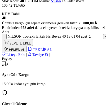
Stok Kodu:
40 13 01 04
Marka:
Nilson
145 adet stokta
105,42 TL
%65
KDV Dahil
🚚
Ücretsiz kargo için sepete eklemeniz gereken tutar:
25.000,00 ₺
Bu üründen
678 adet
daha ekleyerek ücretsiz kargoya ulaşabilirsiniz!
Adet
NİLSON Topraklı Erkek Fiş Beyaz 40 13 01 04 adet
SEPETE EKLE
TEKLİF AL
HEMEN AL
Listeye Ekle
|
Tavsiye Et
|
Paylaş
Aynı Gün Kargo
15:00'a kadar aynı gün kargo.
Güvenli Ödeme