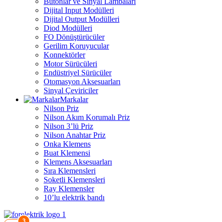
Butonlar ve Sinyal Lambaları
Dijital Input Modülleri
Dijital Output Modülleri
Diod Modülleri
FO Dönüştürücüler
Gerilim Koruyucular
Konnektörler
Motor Sürücüleri
Endüstriyel Sürücüler
Otomasyon Aksesuarları
Sinyal Çeviriciler
Markalar
Nilson Priz
Nilson Akım Korumalı Priz
Nilson 3’lü Priz
Nilson Anahtar Priz
Onka Klemens
Buat Klemensi
Klemens Aksesuarları
Sıra Klemensleri
Soketli Klemensleri
Ray Klemensler
10’lu elektrik bandı
3