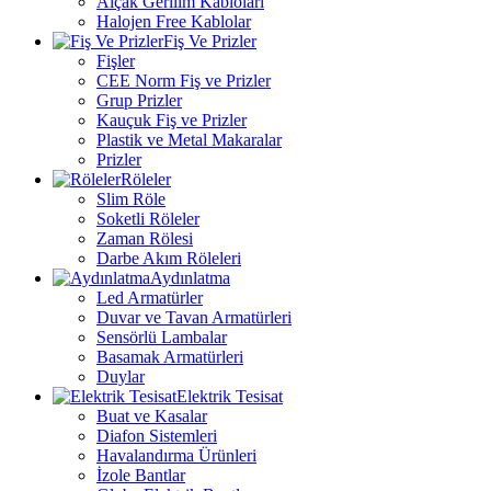
Alçak Gerilim Kabloları
Halojen Free Kablolar
Fiş Ve Prizler
Fişler
CEE Norm Fiş ve Prizler
Grup Prizler
Kauçuk Fiş ve Prizler
Plastik ve Metal Makaralar
Prizler
Röleler
Slim Röle
Soketli Röleler
Zaman Rölesi
Darbe Akım Röleleri
Aydınlatma
Led Armatürler
Duvar ve Tavan Armatürleri
Sensörlü Lambalar
Basamak Armatürleri
Duylar
Elektrik Tesisat
Buat ve Kasalar
Diafon Sistemleri
Havalandırma Ürünleri
İzole Bantlar