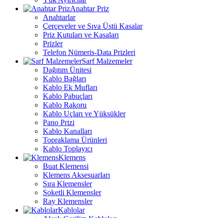
Anahtar Priz
Anahtarlar
Çerçeveler ve Sıva Üstü Kasalar
Priz Kutuları ve Kasaları
Prizler
Telefon Nümeris-Data Prizleri
Sarf Malzemeler
Dağıtım Ünitesi
Kablo Bağları
Kablo Ek Mufları
Kablo Pabuçları
Kablo Rakoru
Kablo Uçları ve Yüksükler
Pano Prizi
Kablo Kanalları
Topraklama Ürünleri
Kablo Toplayıcı
Klemens
Buat Klemensi
Klemens Aksesuarları
Sıra Klemensler
Soketli Klemensler
Ray Klemensler
Kablolar