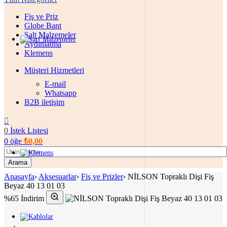
Fiş ve Priz
Globe Bant
Şalt Malzemeler
Aydınlatma
Klemens
Müşteri Hizmetleri
E-mail
Whatsapp
B2B iletişim
0
İstek Listesi
0
öğe
₺
0,00
Arama
Anasayfa
›
Aksesuarlar
›
Fiş ve Prizler
›
NİLSON Topraklı Dişi Fiş
Beyaz 40 13 01 03
%65 İndirim