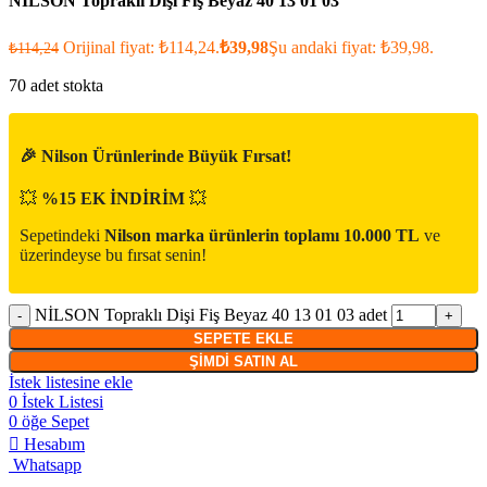
NİLSON Topraklı Dişi Fiş Beyaz 40 13 01 03
Orijinal fiyat: ₺114,24.
₺
39,98
Şu andaki fiyat: ₺39,98.
₺
114,24
70 adet stokta
🎉 Nilson Ürünlerinde Büyük Fırsat!
💥
%15 EK İNDİRİM
💥
Sepetindeki
Nilson marka ürünlerin toplamı 10.000 TL
ve
üzerindeyse bu fırsat senin!
NİLSON Topraklı Dişi Fiş Beyaz 40 13 01 03 adet
SEPETE EKLE
ŞIMDI SATIN AL
İstek listesine ekle
0
İstek Listesi
0
öğe
Sepet
Hesabım
Whatsapp