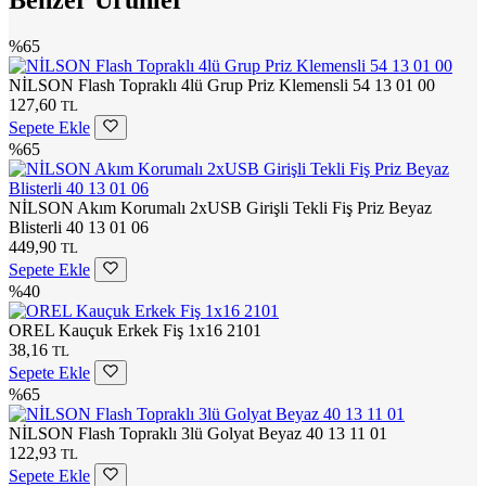
%65
NİLSON Flash Topraklı 4lü Grup Priz Klemensli 54 13 01 00
127,60
TL
Sepete Ekle
%65
NİLSON Akım Korumalı 2xUSB Girişli Tekli Fiş Priz Beyaz
Blisterli 40 13 01 06
449,90
TL
Sepete Ekle
%40
OREL Kauçuk Erkek Fiş 1x16 2101
38,16
TL
Sepete Ekle
%65
NİLSON Flash Topraklı 3lü Golyat Beyaz 40 13 11 01
122,93
TL
Sepete Ekle