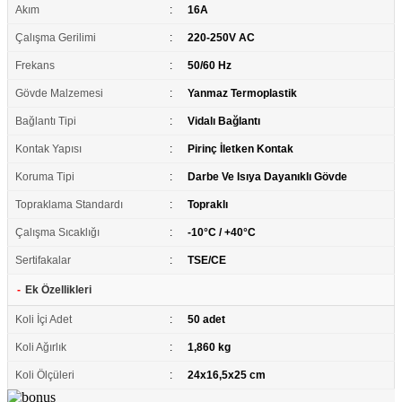
Akım
:
16A
Çalışma Gerilimi
:
220-250V AC
Frekans
:
50/60 Hz
Gövde Malzemesi
:
Yanmaz Termoplastik
Bağlantı Tipi
:
Vidalı Bağlantı
Kontak Yapısı
:
Pirinç İletken Kontak
Koruma Tipi
:
Darbe Ve Isıya Dayanıklı Gövde
Topraklama Standardı
:
Topraklı
Çalışma Sıcaklığı
:
-10°C / +40°C
Sertifakalar
:
TSE/CE
-
Ek Özellikleri
Koli İçi Adet
:
50 adet
Koli Ağırlık
:
1,860 kg
Koli Ölçüleri
:
24x16,5x25 cm