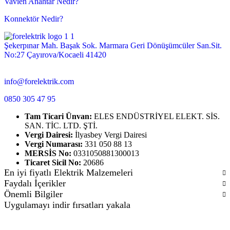
Vavien Anahtar Nedir?
Konnektör Nedir?
Şekerpınar Mah. Başak Sok. Marmara Geri Dönüşümcüler San.Sit.
No:27 Çayırova/Kocaeli 41420
info@forelektrik.com
0850 305 47 95
Tam Ticari Ünvan:
ELES ENDÜSTRİYEL ELEKT. SİS.
SAN. TİC. LTD. ŞTİ.
Vergi Dairesi:
İlyasbey Vergi Dairesi
Vergi Numarası:
331 050 88 13
MERSİS No:
0331050881300013
Ticaret Sicil No:
20686
En iyi fiyatlı Elektrik Malzemeleri
Faydalı İçerikler
Önemli Bilgiler
Uygulamayı indir fırsatları yakala