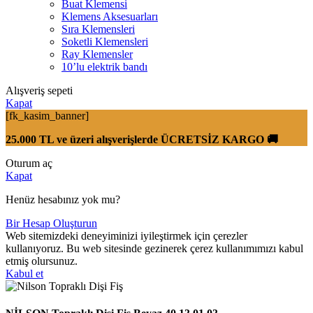
Buat Klemensi
Klemens Aksesuarları
Sıra Klemensleri
Soketli Klemensleri
Ray Klemensler
10’lu elektrik bandı
Alışveriş sepeti
Kapat
[fk_kasim_banner]
25.000 TL ve üzeri alışverişlerde ÜCRETSİZ KARGO 🚚
Oturum aç
Kapat
Henüz hesabınız yok mu?
Bir Hesap Oluşturun
Web sitemizdeki deneyiminizi iyileştirmek için çerezler
kullanıyoruz. Bu web sitesinde gezinerek çerez kullanımımızı kabul
etmiş olursunuz.
Kabul et