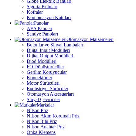
Globe Elektrik Bantları
Sigorta Kutuları
Kofralar
Kombinasyon Kutuları
Panolar
ABS Panolar
Şantiye Panoları
Otomasyon Malzemeleri
Butonlar ve Sinyal Lambaları
Dijital Input Modülleri
Dijital Output Modülleri
Diod Modülleri
FO Dönüştürücüler
Gerilim Koruyucular
Konnektörler
Motor Sürücüleri
Endüstriyel Sürücüler
Otomasyon Aksesuarları
Sinyal Çeviriciler
Markalar
Nilson Priz
Nilson Akım Korumalı Priz
Nilson 3’lü Priz
Nilson Anahtar Priz
Onka Klemens