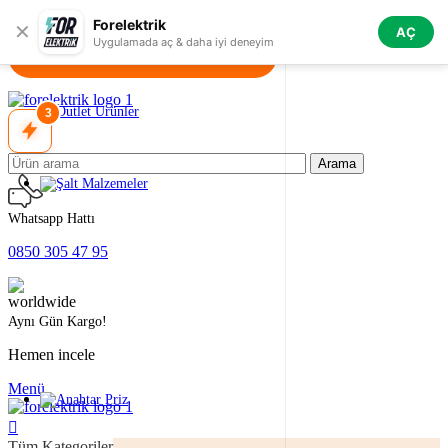
Skip to navigation
Skip to main content
Forelektrik
✕
AÇ
Uygulamada aç & daha iyi deneyim
3
Arama
Whatsapp Hattı
0850 305 47 95
Aynı Gün Kargo!
Hemen incele
Menü
Tüm Kategoriler