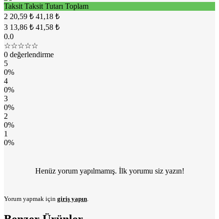
Taksit
Taksit Tutarı
Toplam
2
20,59 ₺
41,18 ₺
3
13,86 ₺
41,58 ₺
0.0
☆☆☆☆☆
0 değerlendirme
5
0%
4
0%
3
0%
2
0%
1
0%
Henüz yorum yapılmamış. İlk yorumu siz yazın!
Yorum yapmak için
giriş yapın
.
Benzer Ürünler