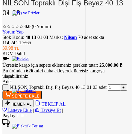
NİLSON Topraklı Dişi Fiş Beyaz 40 13
01 03
☆☆☆☆☆
0.0
(0 Yorum)
Yorum Yap
Stok Kodu:
40 13 01 03
Marka:
Nilson
70 adet stokta
114,24 TL
%65
39,98
TL
KDV Dahil
🚚
Ücretsiz kargo için sepete eklemeniz gereken tutar:
25.000,00 ₺
Bu üründen
626 adet
daha ekleyerek ücretsiz kargoya
ulaşabilirsiniz!
Adet
NİLSON Topraklı Dişi Fiş Beyaz 40 13 01 03 adet
SEPETE EKLE
TEKLİF AL
HEMEN AL
Listeye Ekle
|
Tavsiye Et
|
Paylaş