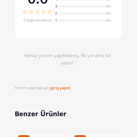
3
0%
☆☆☆☆☆
2
0%
0 değerlendirme
1
0%
Henüz yorum yapılmamış. İlk yorumu siz
yazın!
Yorum yapmak için
giriş yapın
.
Benzer Ürünler