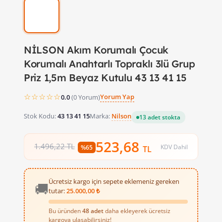
NİLSON Akım Korumalı Çocuk
Korumalı Anahtarlı Topraklı 3lü Grup
Priz 1,5m Beyaz Kutulu 43 13 41 15
☆☆☆☆☆
Yorum Yap
0.0
(0 Yorum)
Stok Kodu:
43 13 41 15
Marka:
Nilson
13 adet stokta
523,68
1.496,22 TL
KDV Dahil
%65
TL
Ücretsiz kargo için sepete eklemeniz gereken
🚚
tutar:
25.000,00 ₺
Bu üründen
48 adet
daha ekleyerek ücretsiz
kargoya ulaşabilirsiniz!