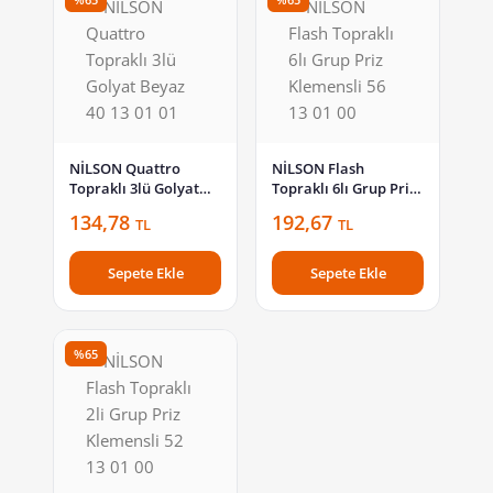
NİLSON Quattro
NİLSON Flash
Topraklı 3lü Golyat
Topraklı 6lı Grup Priz
Beyaz 40 13 01 01
Klemensli 56 13 01 00
134,78
192,67
TL
TL
Sepete Ekle
Sepete Ekle
%65