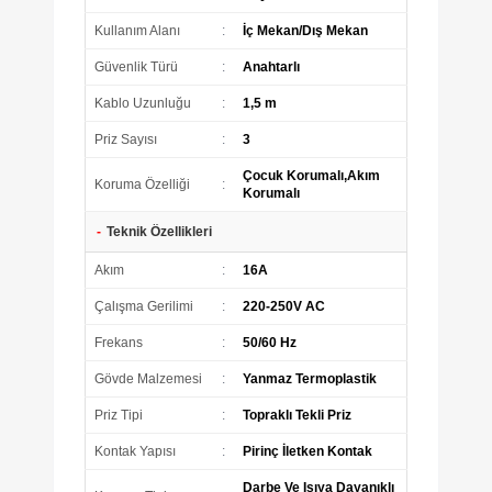
Kullanım Alanı
:
İç Mekan/Dış Mekan
Güvenlik Türü
:
Anahtarlı
Kablo Uzunluğu
:
1,5 m
Priz Sayısı
:
3
Çocuk Korumalı,Akım
Koruma Özelliği
:
Korumalı
-
Teknik Özellikleri
Akım
:
16A
Çalışma Gerilimi
:
220-250V AC
Frekans
:
50/60 Hz
Gövde Malzemesi
:
Yanmaz Termoplastik
Priz Tipi
:
Topraklı Tekli Priz
Kontak Yapısı
:
Pirinç İletken Kontak
Darbe Ve Isıya Dayanıklı