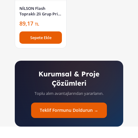
NİLSON Flash
Topraklı 2li Grup Priz
Klemensli 52 13 01 00
89,17
TL
Sepete Ekle
Kurumsal & Proje
Çözümleri
Toplu alım avantajlarından yararlanın.
Teklif Formunu Doldurun →