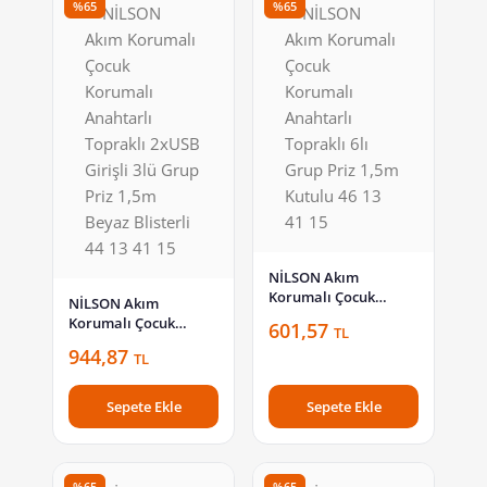
%65
%65
NİLSON Akım
Korumalı Çocuk
NİLSON Akım
Korumalı Anahtarlı
Korumalı Çocuk
601,57
TL
Topraklı 6lı Grup Priz
Korumalı Anahtarlı
944,87
1,5m Kutulu 46 13 41
TL
Topraklı 2xUSB Girişli
15
3lü Grup Priz 1,5m
Beyaz Blisterli 44 13
Sepete Ekle
Sepete Ekle
41 15
%65
%65