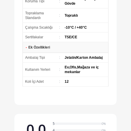
Koruma Tipi
:
Gövde
Topraklama
:
Topraklı
Standardı
Çalışma Sıcaklığı
:
-10°C / +40°C
Sertifakalar
:
TSE/CE
-
Ek Özellikleri
Ambalaj Tipi
:
Jelatin/Karton Ambalaj
Ev,Ofis,Mağaza ve iç
Kullanım Yerleri
:
mekanlar
Koli İçi Adet
:
12
0.0
5
0%
4
0%