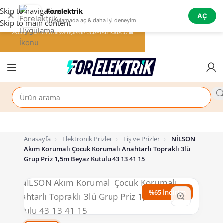
Skip to navigation
Forelektrik
✕
AÇ
Uygulamada aç & daha iyi deneyim
Skip to main content
25.000 TL ve üzeri alışverişlerde ÜCRETSİZ KARGO 🚚
Anasayfa
›
Elektronik Prizler
›
Fiş ve Prizler
›
NİLSON
Akım Korumalı Çocuk Korumalı Anahtarlı Topraklı 3lü
Grup Priz 1,5m Beyaz Kutulu 43 13 41 15
%65 İndirim