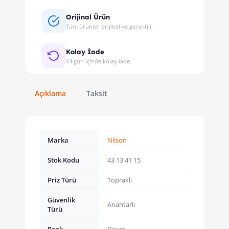
Orijinal Ürün
Tüm ürünler orijinal ve garantili.
Kolay İade
14 gün içinde kolay iade.
Açıklama
Taksit
Marka
Nilson
Stok Kodu
43 13 41 15
Priz Türü
Topraklı
Güvenlik
Anahtarlı
Türü