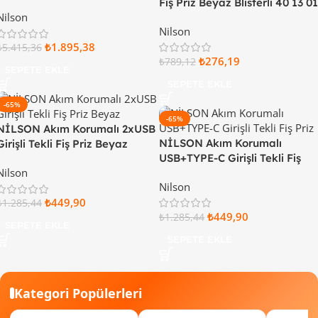
Fiş Priz Beyaz Blisterli 40 13 01
Nilson
05
Nilson
₺
1.895,38
₺
5.415,36
₺
276,19
₺
789,12
SEPETE EKLE
SEPETE EKLE
-65%
-65%
NİLSON Akım Korumalı 2xUSB
NİLSON Akım Korumalı
Girişli Tekli Fiş Priz Beyaz
USB+TYPE-C Girişli Tekli Fiş
Blisterli 40 13 01 06
Nilson
Priz Blisterli Beyaz 40 13 01 07
Nilson
₺
449,90
₺
1.285,44
₺
449,90
₺
1.285,44
SEPETE EKLE
SEPETE EKLE
Kategori Popülerleri