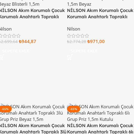
NİLSON Akım Korumalı Çocuk
NİLSON Akım Korumalı Çocuk
Korumalı Anahtarlı Topraklı
Korumalı Anahtarlı Topraklı
2xUSB Girişli 3lü Grup Priz 1,5m
USB+TYPE-C Girişli 3lü Grup
Nilson
Nilson
Beyaz Blisterli 44 13 41 15
Priz 1,5m Beyaz Blisterli 44 13
61 15
₺
944,87
₺
971,00
₺
2.699,64
₺
2.774,28
SEPETE EKLE
SEPETE EKLE
-65%
-65%
NİLSON Akım Korumalı Çocuk
NİLSON Akım Korumalı Çocuk
Korumalı Anahtarlı Topraklı 3lü
Korumalı Anahtarlı Topraklı 6lı