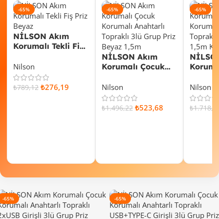
-65%
-65%
-65%
NİLSON Akım
Korumalı Tekli Fiş
Priz Beyaz Blisterli
NİLSON Akım
NİLSO
40 13 01 05
Nilson
Korumalı Çocuk
Koruma
Korumalı
Koruma
Anahtarlı Topraklı
Anahtar
₺
276,19
Nilson
Nilson
₺
789,12
3lü Grup Priz 1,5m
6lı Gru
SEPETE EKLE
Beyaz Kutulu 43
Kutulu 
₺
523,68
₺
1.496,22
₺
1.718,7
13 41 15
SEPETE EKLE
SEPET
-65%
-65%