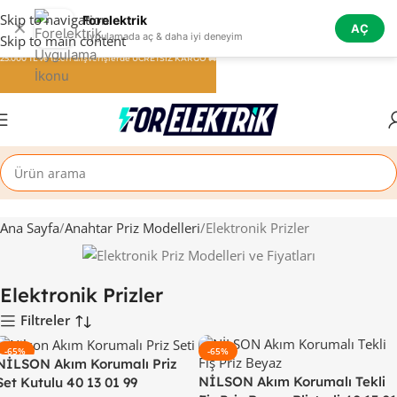
Skip to navigation
Forelektrik
✕
AÇ
Uygulamada aç & daha iyi deneyim
Skip to main content
25.000 TL ve üzeri alışverişlerde ÜCRETSİZ KARGO 🚚
Ana Sayfa
Anahtar Priz Modelleri
Elektronik Prizler
Elektronik Prizler
Filtreler
-65%
-65%
NİLSON Akım Korumalı Priz
NİLSON Akım Korumalı Tekli
Set Kutulu 40 13 01 99