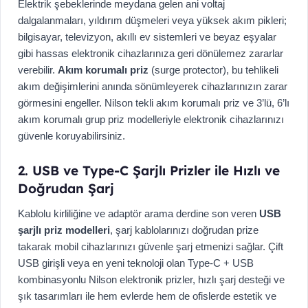
Elektrik şebeklerinde meydana gelen ani voltaj
dalgalanmaları, yıldırım düşmeleri veya yüksek akım pikleri;
bilgisayar, televizyon, akıllı ev sistemleri ve beyaz eşyalar
gibi hassas elektronik cihazlarınıza geri dönülemez zararlar
verebilir.
Akım korumalı priz
(surge protector), bu tehlikeli
akım değişimlerini anında sönümleyerek cihazlarınızın zarar
görmesini engeller. Nilson tekli akım korumalı priz ve 3’lü, 6’lı
akım korumalı grup priz modelleriyle elektronik cihazlarınızı
güvenle koruyabilirsiniz.
2. USB ve Type-C Şarjlı Prizler ile Hızlı ve
Doğrudan Şarj
Kablolu kirliliğine ve adaptör arama derdine son veren
USB
şarjlı priz modelleri
, şarj kablolarınızı doğrudan prize
takarak mobil cihazlarınızı güvenle şarj etmenizi sağlar. Çift
USB girişli veya en yeni teknoloji olan Type-C + USB
kombinasyonlu Nilson elektronik prizler, hızlı şarj desteği ve
şık tasarımları ile hem evlerde hem de ofislerde estetik ve