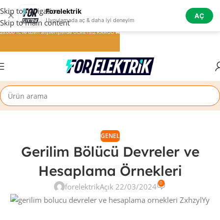
Skip to navigation
Forelektrik
✕
AÇ
Uygulamada aç & daha iyi deneyim
Skip to main content
25.000 TL ve üzeri alışverişlerde ÜCRETSİZ KARGO 🚚
GENEL
Gerilim Bölücü Devreler ve
Hesaplama Örnekleri
0
forelektrik
Açık 22/03/2024