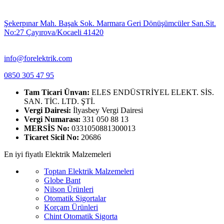
Şekerpınar Mah. Başak Sok. Marmara Geri Dönüşümcüler San.Sit.
No:27 Çayırova/Kocaeli 41420
info@forelektrik.com
0850 305 47 95
Tam Ticari Ünvan:
ELES ENDÜSTRİYEL ELEKT. SİS.
SAN. TİC. LTD. ŞTİ.
Vergi Dairesi:
İlyasbey Vergi Dairesi
Vergi Numarası:
331 050 88 13
MERSİS No:
0331050881300013
Ticaret Sicil No:
20686
En iyi fiyatlı Elektrik Malzemeleri
Toptan Elektrik Malzemeleri
Globe Bant
Nilson Ürünleri
Otomatik Sigortalar
Korçam Ürünleri
Chint Otomatik Sigorta