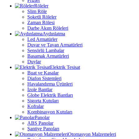
Prizler
Röleler
Slim Röle
Soketli Röleler
Zaman Rölesi
Darbe Akım Röleleri
Aydınlatma
Led Armatürler
Duvar ve Tavan Armatürleri
Sensörlü Lambalar
Basamak Armatürleri
Duylar
Elektrik Tesisat
Buat ve Kasalar
Diafon Sistemleri
Havalandırma Ürünleri
İzole Bantlar
Globe Elektrik Bantları
Sigorta Kutuları
Kofralar
Kombinasyon Kutuları
Panolar
ABS Panolar
Şantiye Panoları
Otomasyon Malzemeleri