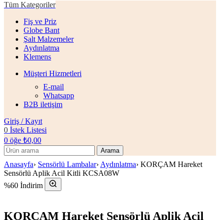
Tüm Kategoriler
Fiş ve Priz
Globe Bant
Şalt Malzemeler
Aydınlatma
Klemens
Müşteri Hizmetleri
E-mail
Whatsapp
B2B iletişim
Giriş / Kayıt
0
İstek Listesi
0
öğe
₺
0,00
Arama
Anasayfa
›
Sensörlü Lambalar
›
Aydınlatma
›
KORÇAM Hareket
Sensörlü Aplik Acil Kitli KCSA08W
%60 İndirim
KORÇAM Hareket Sensörlü Aplik Acil