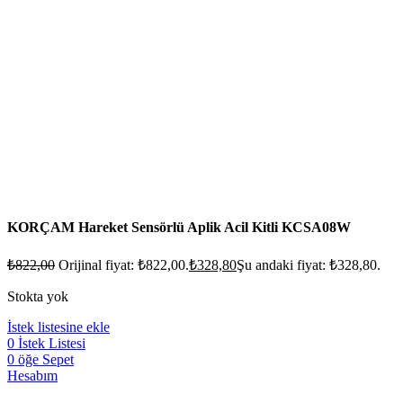
KORÇAM Hareket Sensörlü Aplik Acil Kitli KCSA08W
₺
822,00
Orijinal fiyat: ₺822,00.
₺
328,80
Şu andaki fiyat: ₺328,80.
Stokta yok
İstek listesine ekle
0
İstek Listesi
0
öğe
Sepet
Hesabım