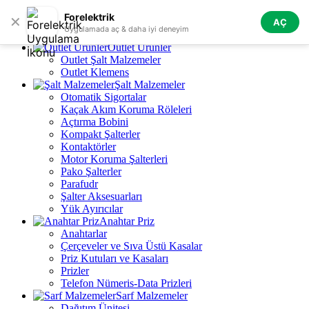
Skip to navigation
Skip to main content
Forelektrik
✕
AÇ
Tüm Kategoriler
Uygulamada aç & daha iyi deneyim
Outlet Ürünler
Outlet Şalt Malzemeler
Outlet Klemens
Şalt Malzemeler
Otomatik Sigortalar
Kaçak Akım Koruma Röleleri
Açtırma Bobini
Kompakt Şalterler
Kontaktörler
Motor Koruma Şalterleri
Pako Şalterler
Parafudr
Şalter Aksesuarları
Yük Ayırıcılar
Anahtar Priz
Anahtarlar
Çerçeveler ve Sıva Üstü Kasalar
Priz Kutuları ve Kasaları
Prizler
Telefon Nümeris-Data Prizleri
Sarf Malzemeler
Dağıtım Ünitesi