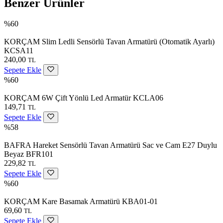
Benzer Ürünler
%60
KORÇAM Slim Ledli Sensörlü Tavan Armatürü (Otomatik Ayarlı)
KCSA11
240,00
TL
Sepete Ekle
%60
KORÇAM 6W Çift Yönlü Led Armatür KCLA06
149,71
TL
Sepete Ekle
%58
BAFRA Hareket Sensörlü Tavan Armatürü Sac ve Cam E27 Duylu
Beyaz BFR101
229,82
TL
Sepete Ekle
%60
KORÇAM Kare Basamak Armatürü KBA01-01
69,60
TL
Sepete Ekle