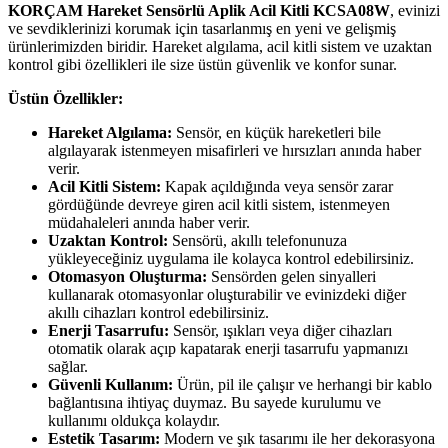
KORÇAM Hareket Sensörlü Aplik Acil Kitli KCSA08W
, evinizi
ve sevdiklerinizi korumak için tasarlanmış en yeni ve gelişmiş
ürünlerimizden biridir. Hareket algılama, acil kitli sistem ve uzaktan
kontrol gibi özellikleri ile size üstün güvenlik ve konfor sunar.
Üstün Özellikler:
Hareket Algılama:
Sensör, en küçük hareketleri bile
algılayarak istenmeyen misafirleri ve hırsızları anında haber
verir.
Acil Kitli Sistem:
Kapak açıldığında veya sensör zarar
gördüğünde devreye giren acil kitli sistem, istenmeyen
müdahaleleri anında haber verir.
Uzaktan Kontrol:
Sensörü, akıllı telefonunuza
yükleyeceğiniz uygulama ile kolayca kontrol edebilirsiniz.
Otomasyon Oluşturma:
Sensörden gelen sinyalleri
kullanarak otomasyonlar oluşturabilir ve evinizdeki diğer
akıllı cihazları kontrol edebilirsiniz.
Enerji Tasarrufu:
Sensör, ışıkları veya diğer cihazları
otomatik olarak açıp kapatarak enerji tasarrufu yapmanızı
sağlar.
Güvenli Kullanım:
Ürün, pil ile çalışır ve herhangi bir kablo
bağlantısına ihtiyaç duymaz. Bu sayede kurulumu ve
kullanımı oldukça kolaydır.
Estetik Tasarım:
Modern ve şık tasarımı ile her dekorasyona