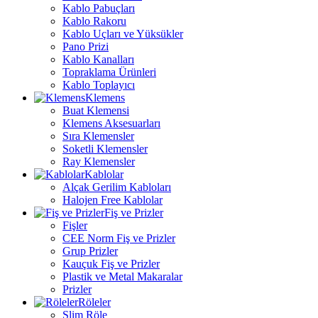
Kablo Pabuçları
Kablo Rakoru
Kablo Uçları ve Yüksükler
Pano Prizi
Kablo Kanalları
Topraklama Ürünleri
Kablo Toplayıcı
Klemens
Buat Klemensi
Klemens Aksesuarları
Sıra Klemensler
Soketli Klemensler
Ray Klemensler
Kablolar
Alçak Gerilim Kabloları
Halojen Free Kablolar
Fiş ve Prizler
Fişler
CEE Norm Fiş ve Prizler
Grup Prizler
Kauçuk Fiş ve Prizler
Plastik ve Metal Makaralar
Prizler
Röleler
Slim Röle