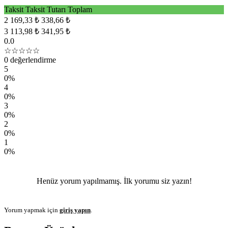
Taksit
Taksit Tutarı
Toplam
2
169,33 ₺
338,66 ₺
3
113,98 ₺
341,95 ₺
0.0
☆☆☆☆☆
0 değerlendirme
5
0%
4
0%
3
0%
2
0%
1
0%
Henüz yorum yapılmamış. İlk yorumu siz yazın!
Yorum yapmak için
giriş yapın
.