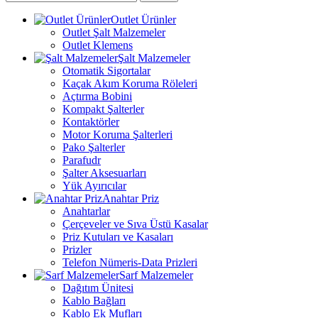
Outlet Ürünler
Outlet Şalt Malzemeler
Outlet Klemens
Şalt Malzemeler
Otomatik Sigortalar
Kaçak Akım Koruma Röleleri
Açtırma Bobini
Kompakt Şalterler
Kontaktörler
Motor Koruma Şalterleri
Pako Şalterler
Parafudr
Şalter Aksesuarları
Yük Ayırıcılar
Anahtar Priz
Anahtarlar
Çerçeveler ve Sıva Üstü Kasalar
Priz Kutuları ve Kasaları
Prizler
Telefon Nümeris-Data Prizleri
Sarf Malzemeler
Dağıtım Ünitesi
Kablo Bağları
Kablo Ek Mufları