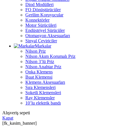
Diod Modülleri
FO Dönüştürücüler
Gerilim Koruyucular
Konnektörler
Motor Sürücüleri
Endüstriyel Sürücüler
Otomasyon Aksesuarları
Sinyal Çeviriciler
Markalar
Nilson Priz
Nilson Akım Korumalı Priz
Nilson 3’lü Priz
Nilson Anahtar Priz
Onka Klemens
Buat Klemensi
Klemens Aksesuarları
Sıra Klemensleri
Soketli Klemensleri
Ray Klemensler
10’lu elektrik bandı
Alışveriş sepeti
Kapat
[fk_kasim_banner]