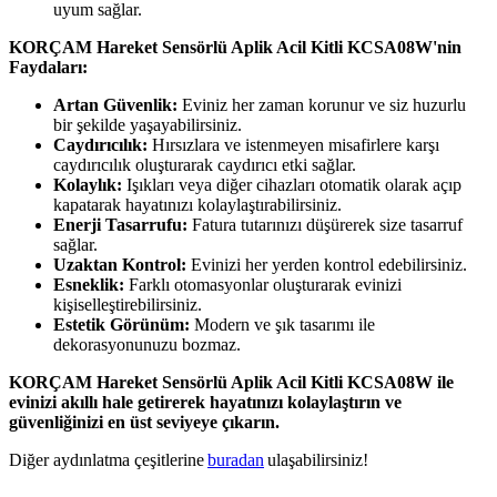
uyum sağlar.
KORÇAM Hareket Sensörlü Aplik Acil Kitli KCSA08W'nin
Faydaları:
Artan Güvenlik:
Eviniz her zaman korunur ve siz huzurlu
bir şekilde yaşayabilirsiniz.
Caydırıcılık:
Hırsızlara ve istenmeyen misafirlere karşı
caydırıcılık oluşturarak caydırıcı etki sağlar.
Kolaylık:
Işıkları veya diğer cihazları otomatik olarak açıp
kapatarak hayatınızı kolaylaştırabilirsiniz.
Enerji Tasarrufu:
Fatura tutarınızı düşürerek size tasarruf
sağlar.
Uzaktan Kontrol:
Evinizi her yerden kontrol edebilirsiniz.
Esneklik:
Farklı otomasyonlar oluşturarak evinizi
kişiselleştirebilirsiniz.
Estetik Görünüm:
Modern ve şık tasarımı ile
dekorasyonunuzu bozmaz.
KORÇAM Hareket Sensörlü Aplik Acil Kitli KCSA08W ile
evinizi akıllı hale getirerek hayatınızı kolaylaştırın ve
güvenliğinizi en üst seviyeye çıkarın.
Diğer
aydınlatma
çeşitlerine
buradan
ulaşabilirsiniz!