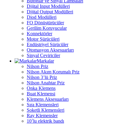
Butonlar ve Sinyal Lambaları
Dijital Input Modülleri
Dijital Output Modülleri
Diod Modülleri
FO Dönüştürücüler
Gerilim Koruyucular
Konnektörler
Motor Sürücüleri
Endüstriyel Sürücüler
Otomasyon Aksesuarları
Sinyal Çeviriciler
Markalar
Nilson Priz
Nilson Akım Korumalı Priz
Nilson 3’lü Priz
Nilson Anahtar Priz
Onka Klemens
Buat Klemensi
Klemens Aksesuarları
Sıra Klemensleri
Soketli Klemensleri
Ray Klemensler
10’lu elektrik bandı