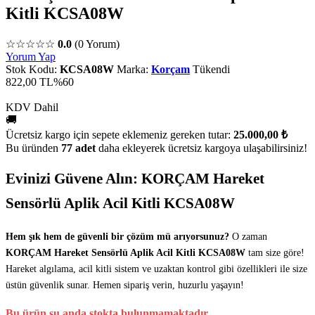
Kitli KCSA08W
☆☆☆☆☆
0.0
(0 Yorum)
Yorum Yap
Stok Kodu:
KCSA08W
Marka:
Korçam
Tükendi
822,00 TL
%60
KDV Dahil
🚚
Ücretsiz kargo için sepete eklemeniz gereken tutar:
25.000,00 ₺
Bu üründen
77 adet
daha ekleyerek ücretsiz kargoya ulaşabilirsiniz!
Evinizi Güvene Alın: KORÇAM Hareket
Sensörlü Aplik Acil Kitli KCSA08W
Hem şık hem de güvenli bir çözüm mü arıyorsunuz?
O zaman
KORÇAM Hareket Sensörlü Aplik Acil Kitli KCSA08W
tam size göre!
Hareket algılama, acil kitli sistem ve uzaktan kontrol gibi özellikleri ile size
üstün güvenlik sunar. Hemen sipariş verin, huzurlu yaşayın!
Bu ürün şu anda stokta bulunmamaktadır.