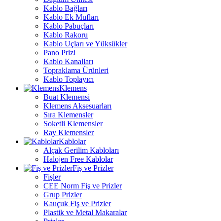
Kablo Bağları
Kablo Ek Mufları
Kablo Pabuçları
Kablo Rakoru
Kablo Uçları ve Yüksükler
Pano Prizi
Kablo Kanalları
Topraklama Ürünleri
Kablo Toplayıcı
Klemens
Buat Klemensi
Klemens Aksesuarları
Sıra Klemensler
Soketli Klemensler
Ray Klemensler
Kablolar
Alçak Gerilim Kabloları
Halojen Free Kablolar
Fiş ve Prizler
Fişler
CEE Norm Fiş ve Prizler
Grup Prizler
Kauçuk Fiş ve Prizler
Plastik ve Metal Makaralar