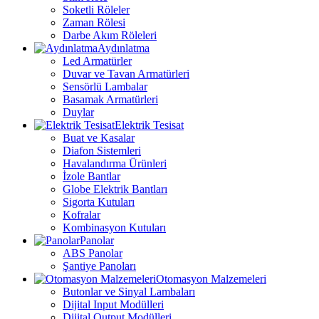
Soketli Röleler
Zaman Rölesi
Darbe Akım Röleleri
Aydınlatma
Led Armatürler
Duvar ve Tavan Armatürleri
Sensörlü Lambalar
Basamak Armatürleri
Duylar
Elektrik Tesisat
Buat ve Kasalar
Diafon Sistemleri
Havalandırma Ürünleri
İzole Bantlar
Globe Elektrik Bantları
Sigorta Kutuları
Kofralar
Kombinasyon Kutuları
Panolar
ABS Panolar
Şantiye Panoları
Otomasyon Malzemeleri
Butonlar ve Sinyal Lambaları
Dijital Input Modülleri
Dijital Output Modülleri