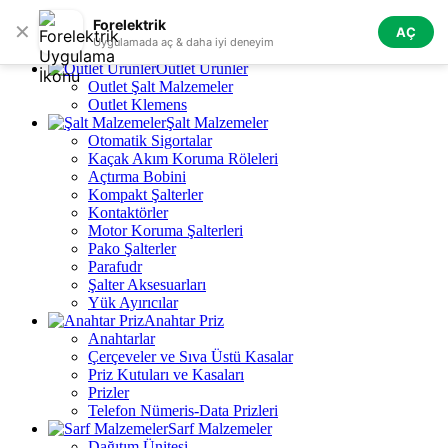
Skip to navigation
Skip to main content
Forelektrik
✕
AÇ
Tüm Kategoriler
Uygulamada aç & daha iyi deneyim
Outlet Ürünler
Outlet Şalt Malzemeler
Outlet Klemens
Şalt Malzemeler
Otomatik Sigortalar
Kaçak Akım Koruma Röleleri
Açtırma Bobini
Kompakt Şalterler
Kontaktörler
Motor Koruma Şalterleri
Pako Şalterler
Parafudr
Şalter Aksesuarları
Yük Ayırıcılar
Anahtar Priz
Anahtarlar
Çerçeveler ve Sıva Üstü Kasalar
Priz Kutuları ve Kasaları
Prizler
Telefon Nümeris-Data Prizleri
Sarf Malzemeler
Dağıtım Ünitesi