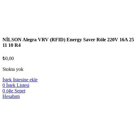
NİLSON Alegra VRV (RFID) Energy Saver Röle 220V 16A 25
11 10 R4
₺
0,00
Stokta yok
İstek listesine ekle
0
İstek Listesi
0
öğe
Sepet
Hesabım