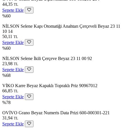
44,35
TL
Sepete Ekle
%60
NİLSON Selene Kapı Otomatiği Anahtarı Çerçeveli Beyaz 23 11
10 14
50,11
TL
Sepete Ekle
%60
NİLSON Selene İkili Çerçeve Beyaz 23 11 00 92
23,98
TL
Sepete Ekle
%68
VİKO Karre Beyaz Kapaklı Topraklı Priz 90967012
66,85
TL
Sepete Ekle
%78
OVİVO Grano Beyaz Numeris Data Prizi 600-000301-221
31,94
TL
Sepete Ekle