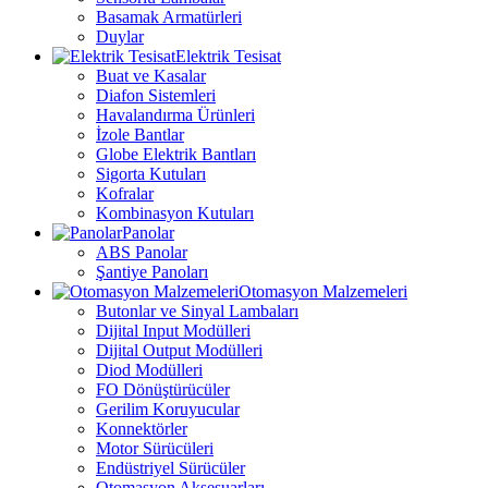
Basamak Armatürleri
Duylar
Elektrik Tesisat
Buat ve Kasalar
Diafon Sistemleri
Havalandırma Ürünleri
İzole Bantlar
Globe Elektrik Bantları
Sigorta Kutuları
Kofralar
Kombinasyon Kutuları
Panolar
ABS Panolar
Şantiye Panoları
Otomasyon Malzemeleri
Butonlar ve Sinyal Lambaları
Dijital Input Modülleri
Dijital Output Modülleri
Diod Modülleri
FO Dönüştürücüler
Gerilim Koruyucular
Konnektörler
Motor Sürücüleri
Endüstriyel Sürücüler
Otomasyon Aksesuarları