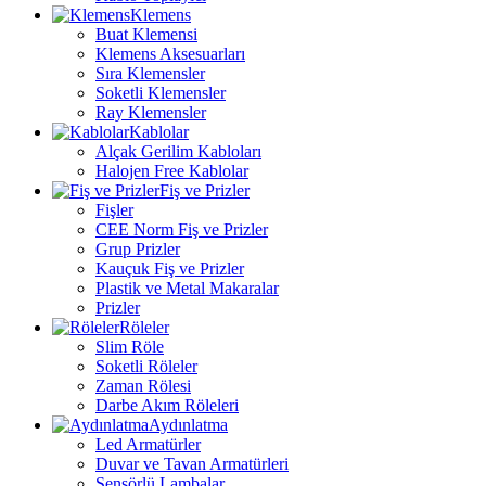
Klemens
Buat Klemensi
Klemens Aksesuarları
Sıra Klemensler
Soketli Klemensler
Ray Klemensler
Kablolar
Alçak Gerilim Kabloları
Halojen Free Kablolar
Fiş ve Prizler
Fişler
CEE Norm Fiş ve Prizler
Grup Prizler
Kauçuk Fiş ve Prizler
Plastik ve Metal Makaralar
Prizler
Röleler
Slim Röle
Soketli Röleler
Zaman Rölesi
Darbe Akım Röleleri
Aydınlatma
Led Armatürler
Duvar ve Tavan Armatürleri
Sensörlü Lambalar