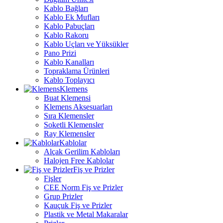
Kablo Bağları
Kablo Ek Mufları
Kablo Pabuçları
Kablo Rakoru
Kablo Uçları ve Yüksükler
Pano Prizi
Kablo Kanalları
Topraklama Ürünleri
Kablo Toplayıcı
Klemens
Buat Klemensi
Klemens Aksesuarları
Sıra Klemensler
Soketli Klemensler
Ray Klemensler
Kablolar
Alçak Gerilim Kabloları
Halojen Free Kablolar
Fiş ve Prizler
Fişler
CEE Norm Fiş ve Prizler
Grup Prizler
Kauçuk Fiş ve Prizler
Plastik ve Metal Makaralar