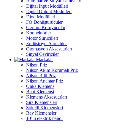
Butonlar ve Sinyal Lambaları
Dijital Input Modülleri
Dijital Output Modülleri
Diod Modülleri
FO Dönüştürücüler
Gerilim Koruyucular
Konnektörler
Motor Sürücüleri
Endüstriyel Sürücüler
Otomasyon Aksesuarları
Sinyal Çeviriciler
Markalar
Nilson Priz
Nilson Akım Korumalı Priz
Nilson 3’lü Priz
Nilson Anahtar Priz
Onka Klemens
Buat Klemensi
Klemens Aksesuarları
Sıra Klemensleri
Soketli Klemensleri
Ray Klemensler
10’lu elektrik bandı