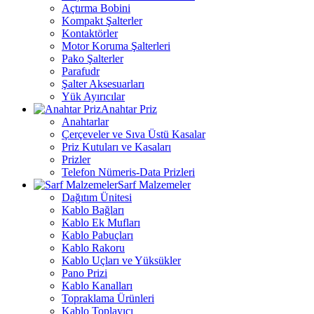
Açtırma Bobini
Kompakt Şalterler
Kontaktörler
Motor Koruma Şalterleri
Pako Şalterler
Parafudr
Şalter Aksesuarları
Yük Ayırıcılar
Anahtar Priz
Anahtarlar
Çerçeveler ve Sıva Üstü Kasalar
Priz Kutuları ve Kasaları
Prizler
Telefon Nümeris-Data Prizleri
Sarf Malzemeler
Dağıtım Ünitesi
Kablo Bağları
Kablo Ek Mufları
Kablo Pabuçları
Kablo Rakoru
Kablo Uçları ve Yüksükler
Pano Prizi
Kablo Kanalları
Topraklama Ürünleri
Kablo Toplayıcı