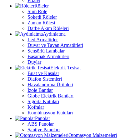
Prizler
Röleler
Slim Röle
Soketli Röleler
Zaman Rölesi
Darbe Akım Röleleri
Aydınlatma
Led Armatürler
Duvar ve Tavan Armatürleri
Sensörlü Lambalar
Basamak Armatürleri
Duylar
Elektrik Tesisat
Buat ve Kasalar
Diafon Sistemleri
Havalandırma Ürünleri
İzole Bantlar
Globe Elektrik Bantları
Sigorta Kutuları
Kofralar
Kombinasyon Kutuları
Panolar
ABS Panolar
Şantiye Panoları
Otomasyon Malzemeleri