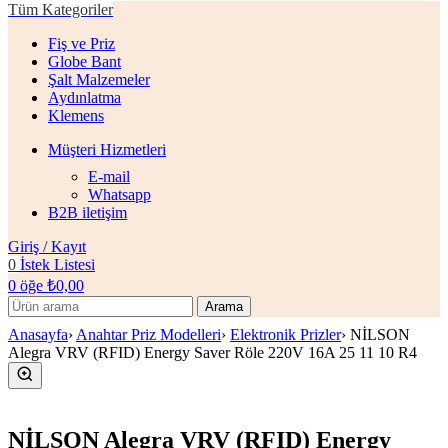
Tüm Kategoriler
Fiş ve Priz
Globe Bant
Şalt Malzemeler
Aydınlatma
Klemens
Müşteri Hizmetleri
E-mail
Whatsapp
B2B iletişim
Giriş / Kayıt
0
İstek Listesi
0
öğe
₺
0,00
Arama
Anasayfa
›
Anahtar Priz Modelleri
›
Elektronik Prizler
›
NİLSON
Alegra VRV (RFID) Energy Saver Röle 220V 16A 25 11 10 R4
NİLSON Alegra VRV (RFID) Energy