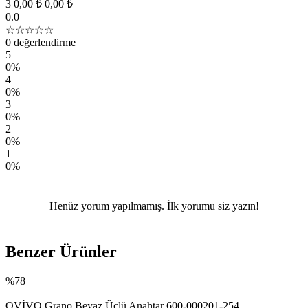
3
0,00 ₺
0,00 ₺
0.0
☆☆☆☆☆
0 değerlendirme
5
0%
4
0%
3
0%
2
0%
1
0%
Henüz yorum yapılmamış. İlk yorumu siz yazın!
Benzer Ürünler
%78
OVİVO Grano Beyaz Üçlü Anahtar 600-000201-254