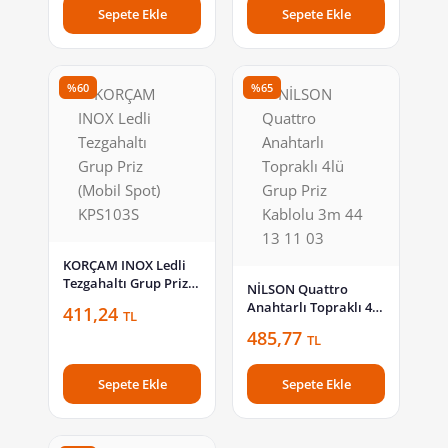
Sepete Ekle
Sepete Ekle
%60
%65
KORÇAM INOX Ledli
Tezgahaltı Grup Priz
NİLSON Quattro
(Mobil Spot) KPS103S
Anahtarlı Topraklı 4lü
411,24
TL
Grup Priz Kablolu 3m
485,77
TL
44 13 11 03
Sepete Ekle
Sepete Ekle