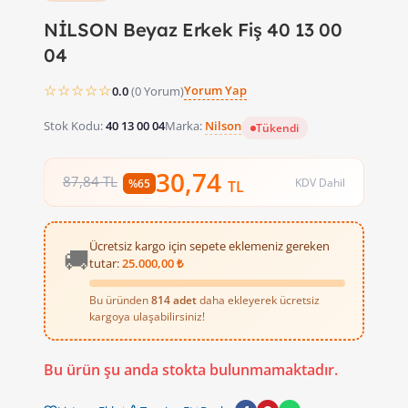
NİLSON Beyaz Erkek Fiş 40 13 00
04
☆☆☆☆☆
Yorum Yap
0.0
(0 Yorum)
Stok Kodu:
40 13 00 04
Marka:
Nilson
Tükendi
30,74
87,84 TL
KDV Dahil
%65
TL
Ücretsiz kargo için sepete eklemeniz gereken
🚚
tutar:
25.000,00 ₺
Bu üründen
814 adet
daha ekleyerek ücretsiz
kargoya ulaşabilirsiniz!
Bu ürün şu anda stokta bulunmamaktadır.