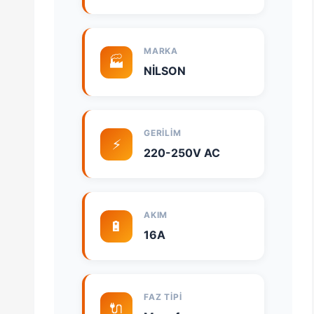
MARKA
🏭
NİLSON
GERILIM
⚡
220-250V AC
AKIM
🔋
16A
FAZ TIPI
🔌