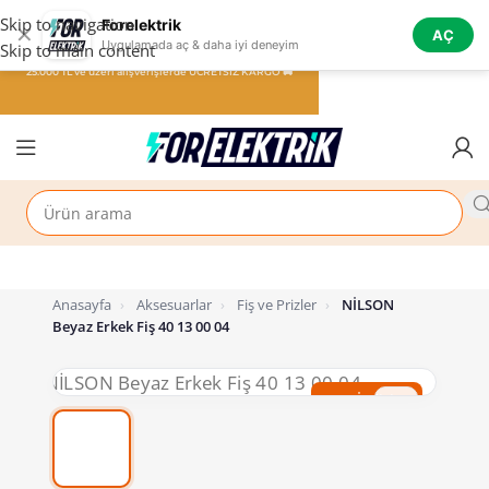
Skip to navigation
Forelektrik
✕
AÇ
Uygulamada aç & daha iyi deneyim
Skip to main content
25.000 TL ve üzeri alışverişlerde ÜCRETSİZ KARGO 🚚
Anasayfa
›
Aksesuarlar
›
Fiş ve Prizler
›
NİLSON
Beyaz Erkek Fiş 40 13 00 04
%65 İndirim