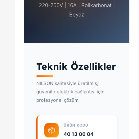
220-250V | 16A | Polikarbonat |
Beyaz
Teknik Özellikler
NİLSON kalitesiyle üretilmiş,
güvenilir elektrik bağlantısı için
profesyonel çözüm
ÜRÜN KODU
📦
40 13 00 04