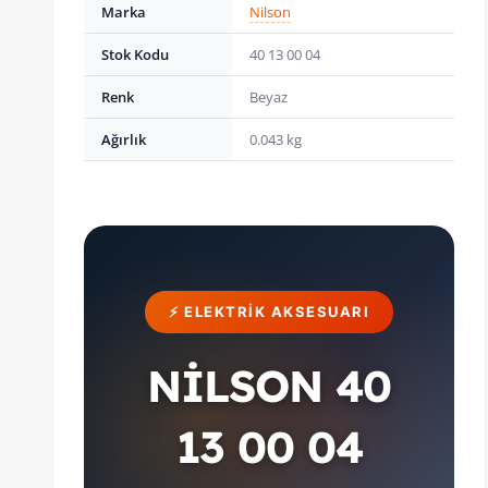
Marka
Nilson
Stok Kodu
40 13 00 04
Renk
Beyaz
Ağırlık
0.043 kg
⚡ ELEKTRIK AKSESUARI
NİLSON 40
13 00 04