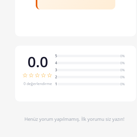
0.0
5
0%
4
0%
3
0%
☆☆☆☆☆
2
0%
0 değerlendirme
1
0%
Henüz yorum yapılmamış. İlk yorumu siz yazın!