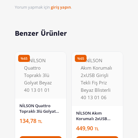
Yorum yapmak için
giriş yapın
.
Benzer Ürünler
%65
%65
NİLSON Quattro
Topraklı 3lü Golyat
NİLSON Akım
Beyaz 40 13 01 01
Korumalı 2xUSB
134,78
TL
Girişli Tekli Fiş Priz
449,90
TL
Beyaz Blisterli 40 13
01 06