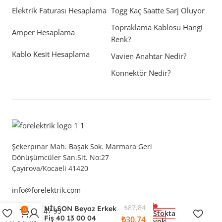
Elektrik Faturası Hesaplama
Togg Kaç Saatte Sarj Oluyor
Topraklama Kablosu Hangi
Amper Hesaplama
Renk?
Kablo Kesit Hesaplama
Vavien Anahtar Nedir?
Konnektör Nedir?
Şekerpınar Mah. Başak Sok. Marmara Geri
Dönüşümcüler San.Sit. No:27
Çayırova/Kocaeli 41420
info@forelektrik.com
₺
87,84
NİLSON Beyaz Erkek
0850 305 47 95
0
Stokta
Fiş 40 13 00 04
₺
30,74
yok