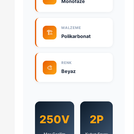
Monofaze
MALZEME
🏗️
Polikarbonat
RENK
🎨
Beyaz
250V
2P