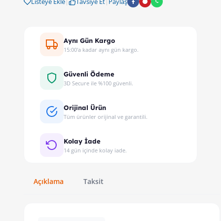
Listeye Ekle
|
Tavsiye Et
|
Paylaş
Aynı Gün Kargo
15:00'a kadar aynı gün kargo.
Güvenli Ödeme
3D Secure ile %100 güvenli.
Orijinal Ürün
Tüm ürünler orijinal ve garantili.
Kolay İade
14 gün içinde kolay iade.
Açıklama
Taksit