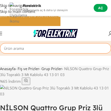
Skip to navigation
Forelektrik
✕
AÇ
Uygulamada aç & daha iyi deneyim
Skip to main content
25.000 TL ve üzeri alışverişlerde ÜCRETSİZ KARGO 🚚
Anasayfa
›
Fiş ve Prizler
›
Grup Prizler
›
NİLSON Quattro Grup Priz
3lü Topraklı 3 Mt Kablolu 43 13 01 03
%65 İndirim
NİLSON Quattro Grup Priz 3lü