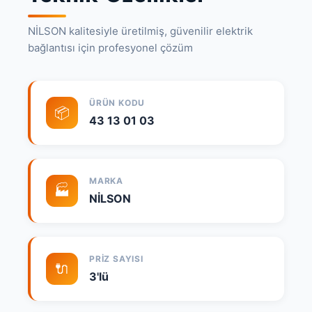
NİLSON kalitesiyle üretilmiş, güvenilir elektrik
bağlantısı için profesyonel çözüm
ÜRÜN KODU
📦
43 13 01 03
MARKA
🏭
NİLSON
PRIZ SAYISI
🔌
3'lü