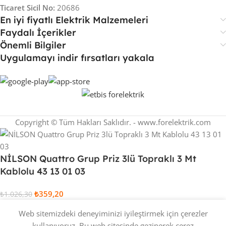
Ticaret Sicil No:
20686
En iyi fiyatlı Elektrik Malzemeleri
Faydalı İçerikler
Önemli Bilgiler
Uygulamayı indir fırsatları yakala
Copyright © Tüm Hakları Saklıdır. - www.forelektrik.com
NİLSON Quattro Grup Priz 3lü Topraklı 3 Mt
Kablolu 43 13 01 03
₺
359,20
₺
1.026,30
Stokta yok
Web sitemizdeki deneyiminizi iyileştirmek için çerezler
kullanıyoruz. Bu web sitesinde gezinerek çerez