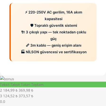
⚡ 220-250V AC gerilim, 16A akım
kapasitesi
🛡️ Topraklı güvenlik sistemi
🔌 3 çıkışlı yapı — tek noktadan çoklu
güç
📏 3m kablo — geniş erişim alanı
🏭 NİLSON güvencesi ve sertifikasyon
Taksit
Taksit Tutarı
Toplam
2
184,99 ₺
369,98 ₺
3
124,52 ₺
373,57 ₺
0.0