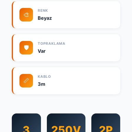
RENK
🎨
Beyaz
TOPRAKLAMA
🛡️
Var
KABLO
📏
3m
3
250V
2P