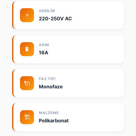
GERILIM
⚡
220-250V AC
AKIM
🔋
16A
FAZ TIPI
🔌
Monofaze
MALZEME
🏗️
Polikarbonat