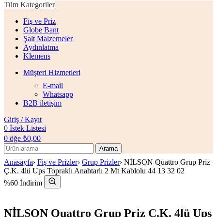
Tüm Kategoriler
Fiş ve Priz
Globe Bant
Şalt Malzemeler
Aydınlatma
Klemens
Müşteri Hizmetleri
E-mail
Whatsapp
B2B iletişim
Giriş / Kayıt
0
İstek Listesi
0
öğe
₺
0,00
Arama
Anasayfa
›
Fiş ve Prizler
›
Grup Prizler
›
NİLSON Quattro Grup Priz
Ç.K. 4lü Ups Topraklı Anahtarlı 2 Mt Kablolu 44 13 32 02
%60 İndirim
NİLSON Quattro Grup Priz Ç.K. 4lü Ups