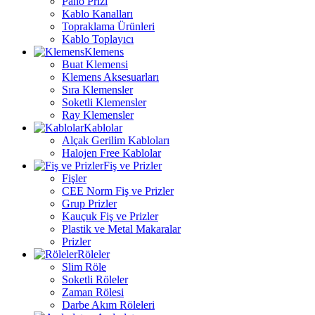
Pano Prizi
Kablo Kanalları
Topraklama Ürünleri
Kablo Toplayıcı
Klemens
Buat Klemensi
Klemens Aksesuarları
Sıra Klemensler
Soketli Klemensler
Ray Klemensler
Kablolar
Alçak Gerilim Kabloları
Halojen Free Kablolar
Fiş ve Prizler
Fişler
CEE Norm Fiş ve Prizler
Grup Prizler
Kauçuk Fiş ve Prizler
Plastik ve Metal Makaralar
Prizler
Röleler
Slim Röle
Soketli Röleler
Zaman Rölesi
Darbe Akım Röleleri