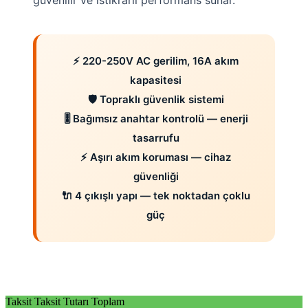
⚡ 220-250V AC gerilim, 16A akım
kapasitesi
🛡️ Topraklı güvenlik sistemi
🎚️ Bağımsız anahtar kontrolü — enerji
tasarrufu
⚡ Aşırı akım koruması — cihaz
güvenliği
🔌 4 çıkışlı yapı — tek noktadan çoklu
güç
Taksit
Taksit Tutarı
Toplam