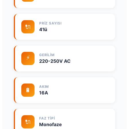
PRIZ SAYISI
🔌
4'lü
GERILIM
⚡
220-250V AC
AKIM
🔋
16A
FAZ TIPI
🔌
Monofaze