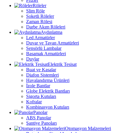
Prizler
Röleler
Slim Röle
Soketli Röleler
Zaman Rölesi
Darbe Akım Röleleri
Aydınlatma
Led Armatürler
Duvar ve Tavan Armatürleri
Sensörlü Lambalar
Basamak Armatürleri
Duylar
Elektrik Tesisat
Buat ve Kasalar
Diafon Sistemleri
Havalandırma Ürünleri
İzole Bantlar
Globe Elektrik Bantları
Sigorta Kutuları
Kofralar
Kombinasyon Kutuları
Panolar
ABS Panolar
Şantiye Panoları
Otomasyon Malzemeleri