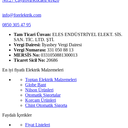
No:27 Çayırova/Kocaeli 41420
info@forelektrik.com
0850 305 47 95
Tam Ticari Ünvan:
ELES ENDÜSTRİYEL ELEKT. SİS.
SAN. TİC. LTD. ŞTİ.
Vergi Dairesi:
İlyasbey Vergi Dairesi
Vergi Numarası:
331 050 88 13
MERSİS No:
0331050881300013
Ticaret Sicil No:
20686
En iyi fiyatlı Elektrik Malzemeleri
Toptan Elektrik Malzemeleri
Globe Bant
Nilson Ürünleri
Otomatik Sigortalar
Korçam Ürünleri
Chint Otomatik Sigorta
Faydalı İçerikler
Fiyat Listeleri