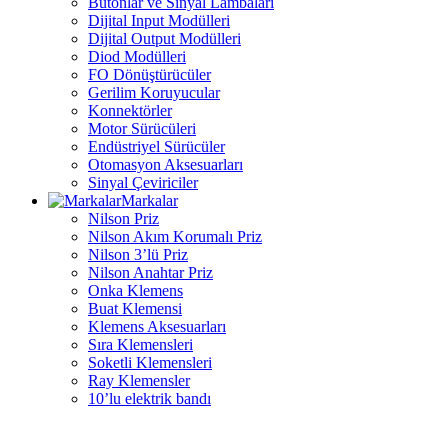
Butonlar ve Sinyal Lambaları
Dijital Input Modülleri
Dijital Output Modülleri
Diod Modülleri
FO Dönüştürücüler
Gerilim Koruyucular
Konnektörler
Motor Sürücüleri
Endüstriyel Sürücüler
Otomasyon Aksesuarları
Sinyal Çeviriciler
Markalar
Nilson Priz
Nilson Akım Korumalı Priz
Nilson 3’lü Priz
Nilson Anahtar Priz
Onka Klemens
Buat Klemensi
Klemens Aksesuarları
Sıra Klemensleri
Soketli Klemensleri
Ray Klemensler
10’lu elektrik bandı