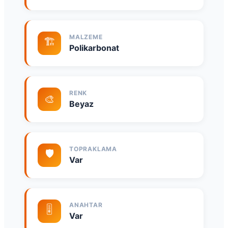
MALZEME
🏗️
Polikarbonat
RENK
🎨
Beyaz
TOPRAKLAMA
🛡️
Var
ANAHTAR
🎚️
Var