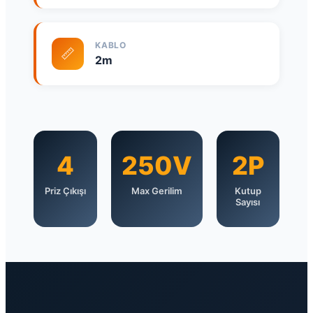
KABLO
📏
2m
4
250V
2P
Priz Çıkışı
Max Gerilim
Kutup
Sayısı