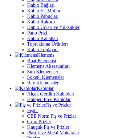
Kablo Bağları
Kablo Ek Mufları
Kablo Pabuçları
Kablo Rakoru
Kablo Uçları ve Yüksükler
Pano Prizi
Kablo Kanalları
Topraklama Ürünleri
Kablo Toplayıcı
Klemens
Buat Klemensi
Klemens Aksesuarları
Sıra Klemensler
Soketli Klemensler
Ray Klemensler
Kablolar
Alçak Gerilim Kabloları
Halojen Free Kablolar
Fiş ve Prizler
Fişler
CEE Norm Fiş ve Prizler
Grup Prizler
Kauçuk Fiş ve Prizler
Plastik ve Metal Makaralar