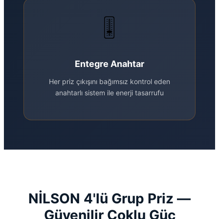
🎚️
Entegre Anahtar
Her priz çıkışını bağımsız kontrol eden
anahtarlı sistem ile enerji tasarrufu
NİLSON 4'lü Grup Priz —
Güvenilir Çoklu Güç