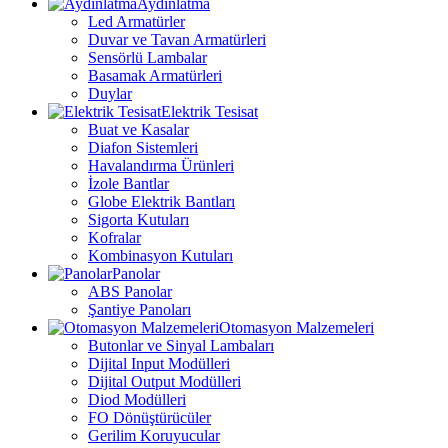
Aydınlatma
Led Armatürler
Duvar ve Tavan Armatürleri
Sensörlü Lambalar
Basamak Armatürleri
Duylar
Elektrik Tesisat
Buat ve Kasalar
Diafon Sistemleri
Havalandırma Ürünleri
İzole Bantlar
Globe Elektrik Bantları
Sigorta Kutuları
Kofralar
Kombinasyon Kutuları
Panolar
ABS Panolar
Şantiye Panoları
Otomasyon Malzemeleri
Butonlar ve Sinyal Lambaları
Dijital Input Modülleri
Dijital Output Modülleri
Diod Modülleri
FO Dönüştürücüler
Gerilim Koruyucular