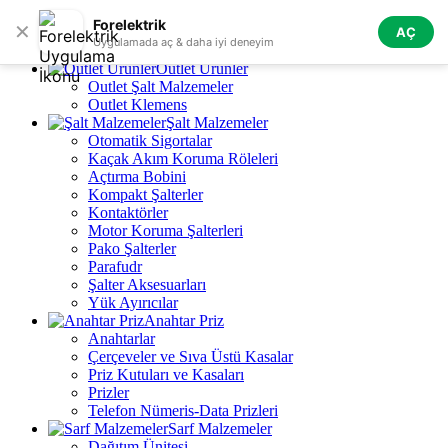
Skip to navigation
Skip to main content
Forelektrik
✕
AÇ
Tüm Kategoriler
Uygulamada aç & daha iyi deneyim
Outlet Ürünler
Outlet Şalt Malzemeler
Outlet Klemens
Şalt Malzemeler
Otomatik Sigortalar
Kaçak Akım Koruma Röleleri
Açtırma Bobini
Kompakt Şalterler
Kontaktörler
Motor Koruma Şalterleri
Pako Şalterler
Parafudr
Şalter Aksesuarları
Yük Ayırıcılar
Anahtar Priz
Anahtarlar
Çerçeveler ve Sıva Üstü Kasalar
Priz Kutuları ve Kasaları
Prizler
Telefon Nümeris-Data Prizleri
Sarf Malzemeler
Dağıtım Ünitesi