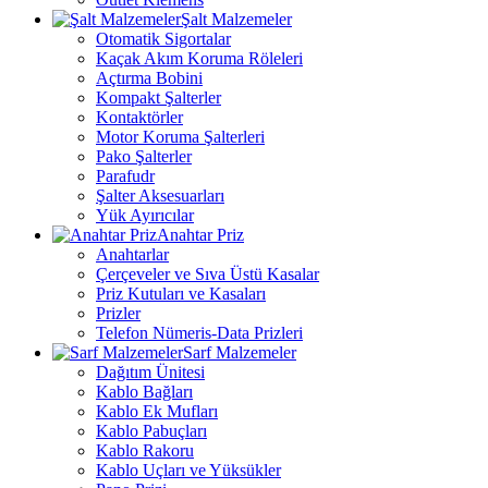
Şalt Malzemeler
Otomatik Sigortalar
Kaçak Akım Koruma Röleleri
Açtırma Bobini
Kompakt Şalterler
Kontaktörler
Motor Koruma Şalterleri
Pako Şalterler
Parafudr
Şalter Aksesuarları
Yük Ayırıcılar
Anahtar Priz
Anahtarlar
Çerçeveler ve Sıva Üstü Kasalar
Priz Kutuları ve Kasaları
Prizler
Telefon Nümeris-Data Prizleri
Sarf Malzemeler
Dağıtım Ünitesi
Kablo Bağları
Kablo Ek Mufları
Kablo Pabuçları
Kablo Rakoru
Kablo Uçları ve Yüksükler