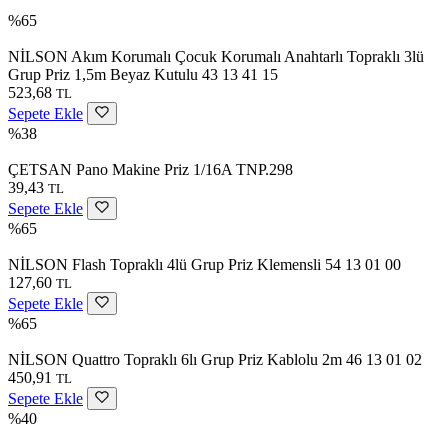
%65
NİLSON Akım Korumalı Çocuk Korumalı Anahtarlı Topraklı 3lü
Grup Priz 1,5m Beyaz Kutulu 43 13 41 15
523,68
TL
Sepete Ekle
%38
ÇETSAN Pano Makine Priz 1/16A TNP.298
39,43
TL
Sepete Ekle
%65
NİLSON Flash Topraklı 4lü Grup Priz Klemensli 54 13 01 00
127,60
TL
Sepete Ekle
%65
NİLSON Quattro Topraklı 6lı Grup Priz Kablolu 2m 46 13 01 02
450,91
TL
Sepete Ekle
%40