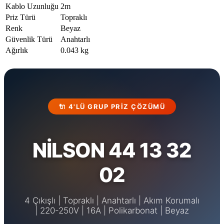
Kablo Uzunluğu
2m
Priz Türü
Topraklı
Renk
Beyaz
Güvenlik Türü
Anahtarlı
Ağırlık
0.043 kg
🔌 4'LÜ GRUP PRIZ ÇÖZÜMÜ
NİLSON 44 13 32
02
4 Çıkışlı | Topraklı | Anahtarlı | Akım Korumalı
| 220-250V | 16A | Polikarbonat | Beyaz