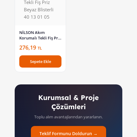
NİLSON Akım
Korumalı Tekli Fiş Priz
Beyaz Blisterli 40 13
276,19
TL
01 05
Sepete Ekle
Kurumsal & Proje
Çözümleri
Toplu alım avantajlarından yararlanın.
Teklif Formunu Doldurun →