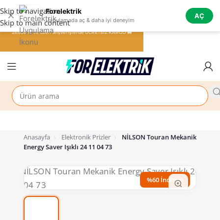
Skip to navigation
Forelektrik
✕
AÇ
Uygulamada aç & daha iyi deneyim
Skip to main content
25.000 TL ve üzeri alışverişlerde ÜCRETSİZ KARGO 🚚
Anasayfa
›
Elektronik Prizler
›
NİLSON Touran Mekanik
Energy Saver Işıklı 24 11 04 73
%60 İndirim