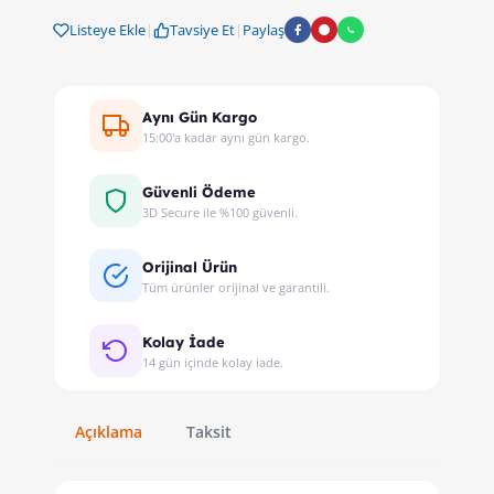
Listeye Ekle
|
Tavsiye Et
|
Paylaş
Aynı Gün Kargo
15:00'a kadar aynı gün kargo.
Güvenli Ödeme
3D Secure ile %100 güvenli.
Orijinal Ürün
Tüm ürünler orijinal ve garantili.
Kolay İade
14 gün içinde kolay iade.
Açıklama
Taksit