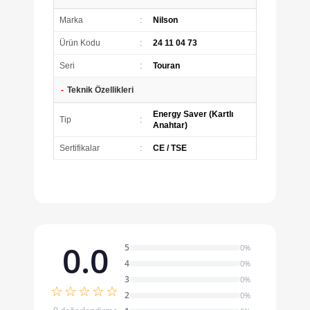
Marka
:
Nilson
Ürün Kodu
:
24 11 04 73
Seri
:
Touran
-
Teknik Özellikleri
Energy Saver (Kartlı
Tip
:
Anahtar)
Sertifikalar
:
CE / TSE
0.0
5
0%
4
0%
3
0%
☆☆☆☆☆
2
0%