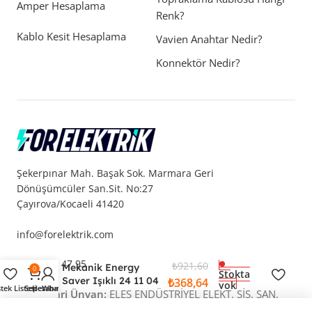
Amper Hesaplama
Renk?
Kablo Kesit Hesaplama
Vavien Anahtar Nedir?
Konnektör Nedir?
Şekerpınar Mah. Başak Sok. Marmara Geri
Dönüşümcüler San.Sit. No:27
Çayırova/Kocaeli 41420
info@forelektrik.com
NİLSON Touran
0850 305 47 95
₺
921,60
Mekanik Energy
0
Stokta
Saver Işıklı 24 11 04
₺
368,64
yok
stek Listesi
Sepet
Hesabım
Whatsapp
Tam Ticari Ünvan:
ELES ENDÜSTRİYEL ELEKT. SİS. SAN.
73
TİC. LTD. ŞTİ.