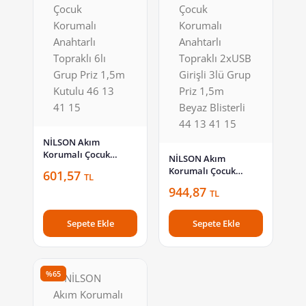
NİLSON Akım
Korumalı Çocuk
NİLSON Akım
Korumalı Anahtarlı
Korumalı Çocuk
601,57
TL
Topraklı 6lı Grup Priz
Korumalı Anahtarlı
944,87
1,5m Kutulu 46 13 41
TL
Topraklı 2xUSB Girişli
15
3lü Grup Priz 1,5m
Beyaz Blisterli 44 13
Sepete Ekle
Sepete Ekle
41 15
%65