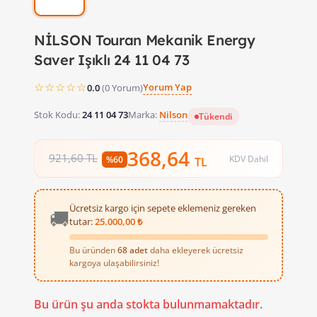
NİLSON Touran Mekanik Energy
Saver Işıklı 24 11 04 73
☆☆☆☆☆
Yorum Yap
0.0
(0 Yorum)
Stok Kodu:
24 11 04 73
Marka:
Nilson
Tükendi
368,64
921,60 TL
KDV Dahil
%60
TL
Ücretsiz kargo için sepete eklemeniz gereken
🚚
tutar:
25.000,00 ₺
Bu üründen
68 adet
daha ekleyerek ücretsiz
kargoya ulaşabilirsiniz!
Bu ürün şu anda stokta bulunmamaktadır.