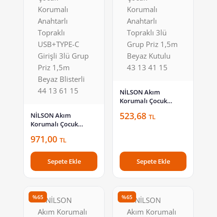
NİLSON Akım
Korumalı Çocuk
Korumalı Anahtarlı
523,68
NİLSON Akım
TL
Topraklı 3lü Grup Priz
Korumalı Çocuk
1,5m Beyaz Kutulu 43
Korumalı Anahtarlı
13 41 15
971,00
TL
Topraklı USB+TYPE-C
Girişli 3lü Grup Priz
1,5m Beyaz Blisterli
Sepete Ekle
Sepete Ekle
44 13 61 15
%65
%65