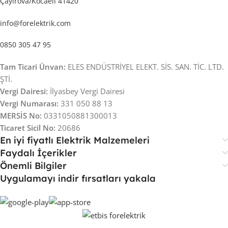
Çayırova/Kocaeli 41420
info@forelektrik.com
0850 305 47 95
Tam Ticari Ünvan:
ELES ENDÜSTRİYEL ELEKT. SİS. SAN. TİC. LTD.
ŞTİ.
Vergi Dairesi:
İlyasbey Vergi Dairesi
Vergi Numarası:
331 050 88 13
MERSİS No:
0331050881300013
Ticaret Sicil No:
20686
En iyi fiyatlı Elektrik Malzemeleri
Faydalı İçerikler
Önemli Bilgiler
Uygulamayı indir fırsatları yakala