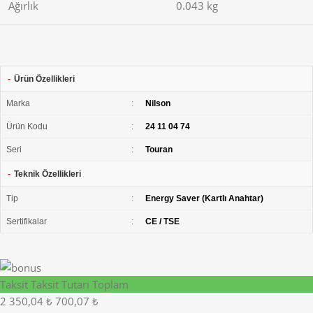
Ağırlık
0.043 kg
-
Ürün Özellikleri
Marka
:
Nilson
Ürün Kodu
:
24 11 04 74
Seri
:
Touran
-
Teknik Özellikleri
Tip
:
Energy Saver (Kartlı Anahtar)
Sertifikalar
:
CE / TSE
Taksit
Taksit Tutarı
Toplam
2
350,04 ₺
700,07 ₺