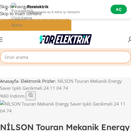
Skip to navigation
Forelektrik
✕
AÇ
Uygulamada aç & daha iyi deneyim
Skip to main content
25.000 TL ve üzeri alışverişlerde ÜCRETSİZ KARGO 🚚
Anasayfa
›
Elektronik Prizler
›
NİLSON Touran Mekanik Energy
Saver Işıklı Gecikmeli 24 11 04 74
%60 İndirim
NİLSON Touran Mekanik Energy