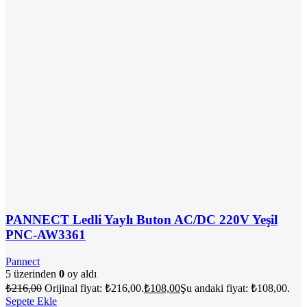
PANNECT Ledli Yaylı Buton AC/DC 220V Yeşil
PNC-AW3361
Pannect
5 üzerinden
0
oy aldı
₺
216,00
Orijinal fiyat: ₺216,00.
₺
108,00
Şu andaki fiyat: ₺108,00.
Sepete Ekle