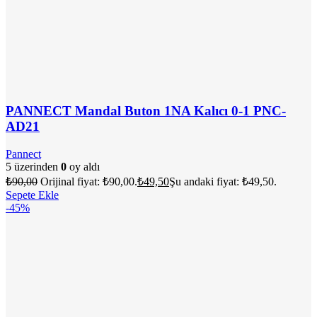
PANNECT Mandal Buton 1NA Kalıcı 0-1 PNC-
AD21
Pannect
5 üzerinden
0
oy aldı
₺
90,00
Orijinal fiyat: ₺90,00.
₺
49,50
Şu andaki fiyat: ₺49,50.
Sepete Ekle
-45%