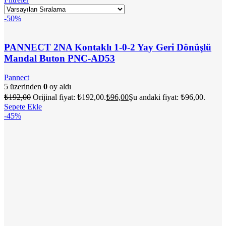
-50%
PANNECT 2NA Kontaklı 1-0-2 Yay Geri Dönüşlü
Mandal Buton PNC-AD53
Pannect
5 üzerinden
0
oy aldı
₺
192,00
Orijinal fiyat: ₺192,00.
₺
96,00
Şu andaki fiyat: ₺96,00.
Sepete Ekle
-45%