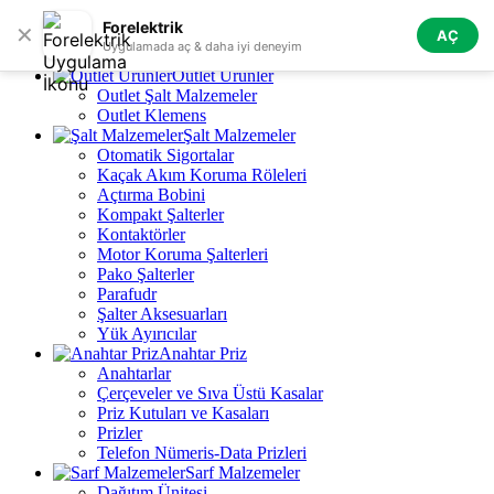
0
Skip to navigation
Skip to main content
Forelektrik
✕
AÇ
Tüm Kategoriler
Uygulamada aç & daha iyi deneyim
Outlet Ürünler
Outlet Şalt Malzemeler
Outlet Klemens
Şalt Malzemeler
Otomatik Sigortalar
Kaçak Akım Koruma Röleleri
Açtırma Bobini
Kompakt Şalterler
Kontaktörler
Motor Koruma Şalterleri
Pako Şalterler
Parafudr
Şalter Aksesuarları
Yük Ayırıcılar
Anahtar Priz
Anahtarlar
Çerçeveler ve Sıva Üstü Kasalar
Priz Kutuları ve Kasaları
Prizler
Telefon Nümeris-Data Prizleri
Sarf Malzemeler
Dağıtım Ünitesi