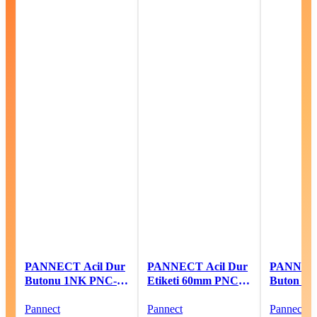
PANNECT Acil Dur
PANNECT Acil Dur
PANNEC
Butonu 1NK PNC-
Etiketi 60mm PNC-
Buton 1NA
AS542
ER60
PNC-AD
Pannect
Pannect
Pannect