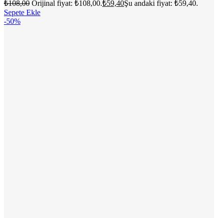
₺
108,00
Orijinal fiyat: ₺108,00.
₺
59,40
Şu andaki fiyat: ₺59,40.
Sepete Ekle
-50%