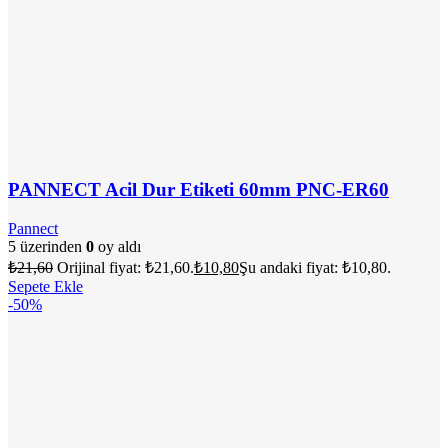
PANNECT Acil Dur Etiketi 60mm PNC-ER60
Pannect
5 üzerinden
0
oy aldı
₺
21,60
Orijinal fiyat: ₺21,60.
₺
10,80
Şu andaki fiyat: ₺10,80.
Sepete Ekle
-50%