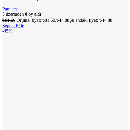
Pannect
5 üzerinden
0
oy aldı
₺
81,60
Orijinal fiyat: ₺81,60.
₺
44,88
Şu andaki fiyat: ₺44,88.
Sepete Ekle
-45%