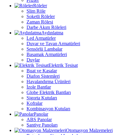
Prizler
Röleler
Slim Röle
Soketli Röleler
Zaman Rölesi
Darbe Akım Röleleri
Aydınlatma
Led Armatürler
Duvar ve Tavan Armatürleri
Sensörlü Lambalar
Basamak Armatürleri
Duylar
Elektrik Tesisat
Buat ve Kasalar
Diafon Sistemleri
Havalandırma Ürünleri
İzole Bantlar
Globe Elektrik Bantları
Sigorta Kutuları
Kofralar
Kombinasyon Kutuları
Panolar
ABS Panolar
Şantiye Panoları
Otomasyon Malzemeleri