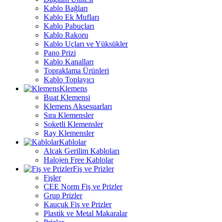
Kablo Bağları
Kablo Ek Mufları
Kablo Pabuçları
Kablo Rakoru
Kablo Uçları ve Yüksükler
Pano Prizi
Kablo Kanalları
Topraklama Ürünleri
Kablo Toplayıcı
Klemens
Buat Klemensi
Klemens Aksesuarları
Sıra Klemensler
Soketli Klemensler
Ray Klemensler
Kablolar
Alçak Gerilim Kabloları
Halojen Free Kablolar
Fiş ve Prizler
Fişler
CEE Norm Fiş ve Prizler
Grup Prizler
Kauçuk Fiş ve Prizler
Plastik ve Metal Makaralar