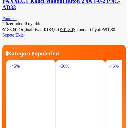
PANNECT Kalıcı Mandal Buton 2NA 1-0-2 PNC-
AD33
Pannect
5 üzerinden
0
oy aldı
₺
183,60
Orijinal fiyat: ₺183,60.
₺
91,80
Şu andaki fiyat: ₺91,80.
Sepete Ekle
Kategori Popülerleri
-45%
-50%
-45%