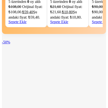
5 üzerinden
0
oy aldı
5 üzerinden
0
oy aldı
5 üzerind
₺
108,00
Orijinal fiyat:
₺
21,60
Orijinal fiyat:
₺
90,00
Ori
₺108,00.
₺
59,40
Şu
₺21,60.
₺
10,80
Şu
₺90,00.
₺
4
andaki fiyat: ₺59,40.
andaki fiyat: ₺10,80.
andaki fiy
Sepete Ekle
Sepete Ekle
Sepete Ek
-50%