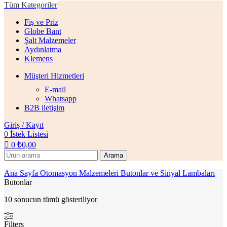
Tüm Kategoriler
Fiş ve Priz
Globe Bant
Şalt Malzemeler
Aydınlatma
Klemens
Müşteri Hizmetleri
E-mail
Whatsapp
B2B iletişim
Giriş / Kayıt
0
İstek Listesi
0
₺
0,00
Arama
Ana Sayfa
Otomasyon Malzemeleri
Butonlar ve Sinyal Lambaları
Butonlar
10 sonucun tümü gösteriliyor
Filters