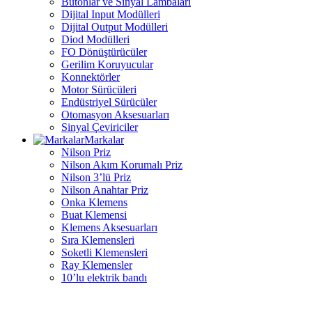
Butonlar ve Sinyal Lambaları
Dijital Input Modülleri
Dijital Output Modülleri
Diod Modülleri
FO Dönüştürücüler
Gerilim Koruyucular
Konnektörler
Motor Sürücüleri
Endüstriyel Sürücüler
Otomasyon Aksesuarları
Sinyal Çeviriciler
Markalar
Nilson Priz
Nilson Akım Korumalı Priz
Nilson 3’lü Priz
Nilson Anahtar Priz
Onka Klemens
Buat Klemensi
Klemens Aksesuarları
Sıra Klemensleri
Soketli Klemensleri
Ray Klemensler
10’lu elektrik bandı