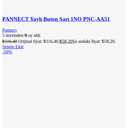
PANNECT Yaylı Buton Sarı 1NO PNC-AA51
Pannect
5 üzerinden
0
oy aldı
₺
116,40
Orijinal fiyat: ₺116,40.
₺
58,20
Şu andaki fiyat: ₺58,20.
Sepete Ekle
-50%