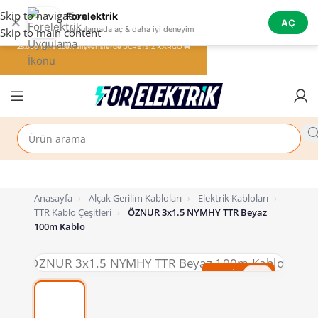
Skip to navigation
Forelektrik
✕
AÇ
Uygulamada aç & daha iyi deneyim
Skip to main content
25.000 TL ve üzeri alışverişlerde ÜCRETSİZ KARGO 🚚
Anasayfa
›
Alçak Gerilim Kabloları
›
Elektrik Kabloları
›
TTR Kablo Çeşitleri
›
ÖZNUR 3x1.5 NYMHY TTR Beyaz
100m Kablo
%50 İndirim