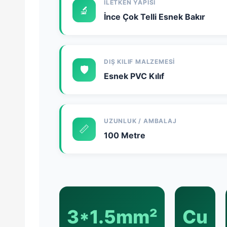
İLETKEN YAPISI
🔬
İnce Çok Telli Esnek Bakır
DIŞ KILIF MALZEMESI
🛡️
Esnek PVC Kılıf
UZUNLUK / AMBALAJ
📏
100 Metre
3*1.5mm²
Cu