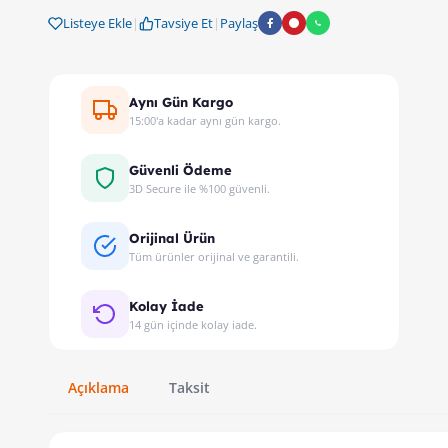
Ev, işyeri veya atölyelerinizde elektrik tesisatı kurmak mı 
Listeye Ekle
|
Tavsiye Et
|
Paylaş
Aynı Gün Kargo
15:00'a kadar aynı gün kargo.
Güvenli Ödeme
3D Secure ile %100 güvenli.
Orijinal Ürün
Tüm ürünler orijinal ve garantili.
Kolay İade
14 gün içinde kolay iade.
Açıklama
Taksit