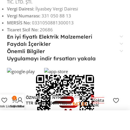
TİC. LTD. ŞTİ.
Vergi Dairesi:
İlyasbey Vergi Dairesi
Vergi Numarası:
331 050 88 13
MERSİS No:
0331050881300013
Ticaret Sicil No:
20686
En iyi fiyatlı Elektrik Malzemeleri
Faydalı İçerikler
Önemli Bilgiler
Uygulamayı indir fırsatları yakala
₺
96,60
ÖZNUR 3×1.5 NYMHY
0
Stokta
TTR Beyaz 100m Kablo
₺
47,82
yok
stek Listesi
Sepet
Hesabım
Whatsapp
ÖZNUR 3x1.5 NYMHY TTR Beyaz 100m Kablo
47,82 TL