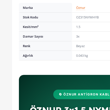
Marka
Öznur
Stok Kodu
OZ315NYMHYB
Kesit/mm²
1.5
Damar Sayısı
3x
Renk
Beyaz
Ağırlık
0.043 kg
🔄 ÖZNUR ANTIGRON KAB