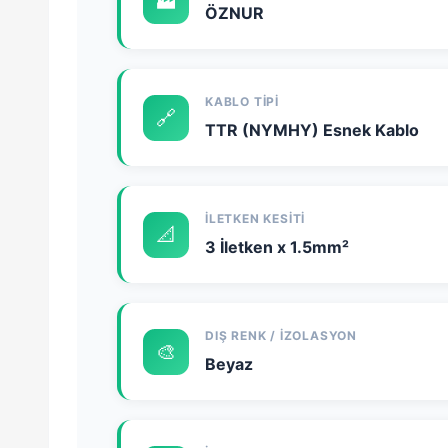
🏭
ÖZNUR
KABLO TIPI
🔗
TTR (NYMHY) Esnek Kablo
İLETKEN KESITI
📐
3 İletken x 1.5mm²
DIŞ RENK / İZOLASYON
🎨
Beyaz