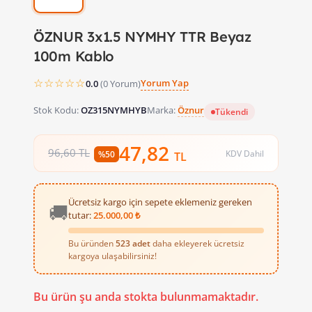
ÖZNUR 3x1.5 NYMHY TTR Beyaz
100m Kablo
☆☆☆☆☆
Yorum Yap
0.0
(0 Yorum)
Stok Kodu:
OZ315NYMHYB
Marka:
Öznur
Tükendi
47,82
96,60 TL
KDV Dahil
%50
TL
Ücretsiz kargo için sepete eklemeniz gereken
🚚
tutar:
25.000,00 ₺
Bu üründen
523 adet
daha ekleyerek ücretsiz
kargoya ulaşabilirsiniz!
3x1.5 NYMHY TTR Beyaz 100m Kablo 
Bu ürün şu anda stokta bulunmamaktadır.