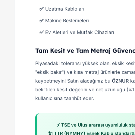
✅
Uzatma Kabloları
✅
Makine Beslemeleri
✅
Ev Aletleri ve Mutfak Cihazları
Tam Kesit ve Tam Metraj Güvenc
Piyasadaki toleransı yüksek olan, eksik kesi
"eksik bakır") ve kısa metraj ürünlerle zam
kaybetmeyin! Satın alacağınız bu
ÖZNUR
ka
belirtilen kesit değerini ve net uzunluğu (%
kullanıcısına taahhüt eder.
⚡ TSE ve Uluslararası uyumluluk sta
🔌 TTR (NYMHY) Esnek Kablo standartl