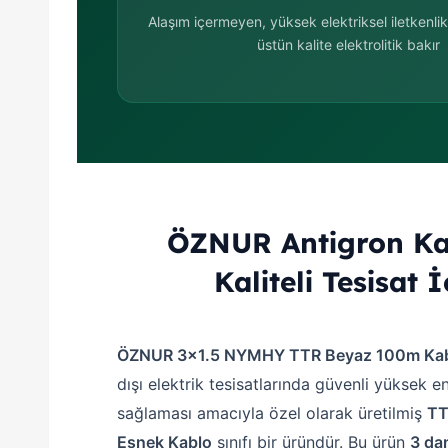
Alaşım içermeyen, yüksek elektriksel iletkenli
üstün kalite elektrolitik bakır
ÖZNUR Antigron Ka
Kaliteli Tesisat İ
ÖZNUR 3x1.5 NYMHY TTR Beyaz 100m Ka
dışı elektrik tesisatlarında güvenli yüksek en
sağlaması amacıyla özel olarak üretilmiş
TT
Esnek Kablo
sınıfı bir üründür. Bu ürün
3 da