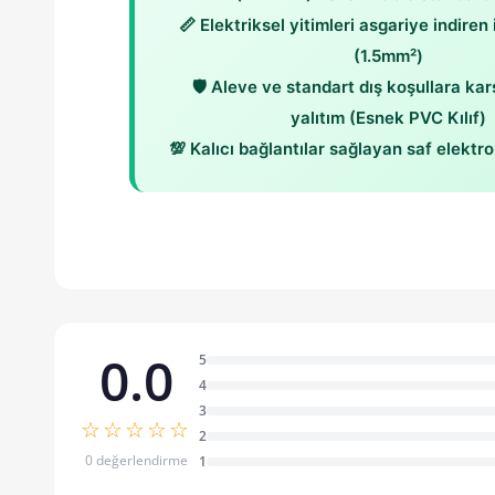
📏 Elektriksel yitimleri asgariye indiren 
(1.5mm²)
🛡️ Aleve ve standart dış koşullara kar
yalıtım (Esnek PVC Kılıf)
💯 Kalıcı bağlantılar sağlayan saf elektrol
0.0
5
4
3
☆☆☆☆☆
2
0 değerlendirme
1