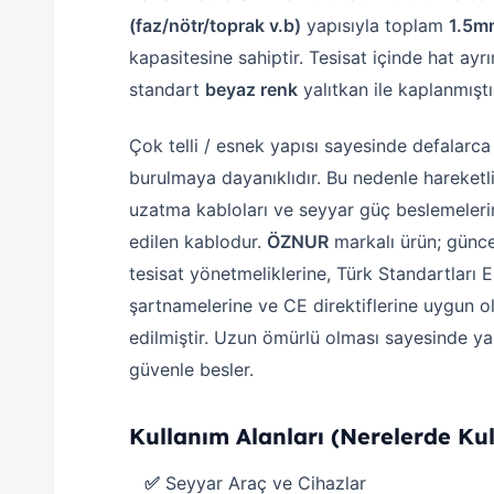
(faz/nötr/toprak v.b)
yapısıyla toplam
1.5m
kapasitesine sahiptir. Tesisat içinde hat ayrı
standart
beyaz renk
yalıtkan ile kaplanmıştı
Çok telli / esnek yapısı sayesinde defalarca
burulmaya dayanıklıdır. Bu nedenle hareketli
uzatma kabloları ve seyyar güç beslemelerin
edilen kablodur.
ÖZNUR
markalı ürün; güncel
tesisat yönetmeliklerine, Türk Standartları 
şartnamelerine ve CE direktiflerine uygun o
edilmiştir. Uzun ömürlü olması sayesinde yapı
güvenle besler.
Kullanım Alanları (Nerelerde Kull
✅
Seyyar Araç ve Cihazlar