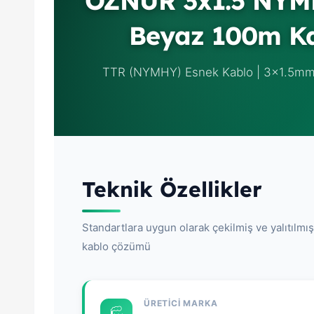
ÖZNUR 3x1.5 NYM
Beyaz 100m K
TTR (NYMHY) Esnek Kablo | 3x1.5mm²
Teknik Özellikler
Standartlara uygun olarak çekilmiş ve yalıtılmış
kablo çözümü
ÜRETICI MARKA