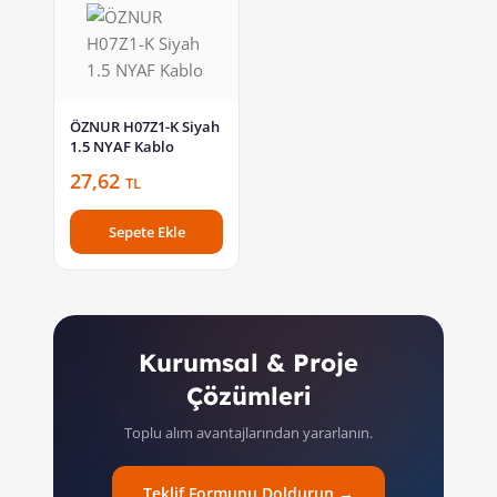
ÖZNUR H07Z1-K Siyah
1.5 NYAF Kablo
27,62
TL
Sepete Ekle
Kurumsal & Proje
Çözümleri
Toplu alım avantajlarından yararlanın.
Teklif Formunu Doldurun →