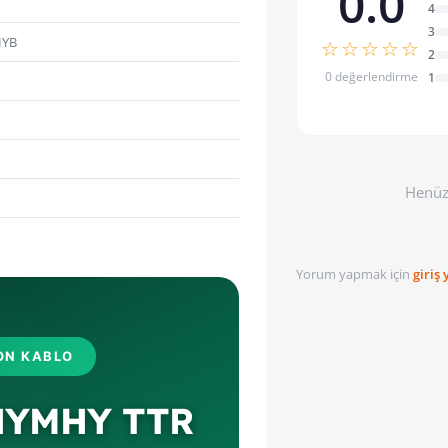
0.0
4
3
HYB
☆☆☆☆☆
2
0 değerlendirme
1
Henüz
Yorum yapmak için
giriş
ON KABLO
NYMHY TTR