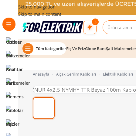
25.000 TL ve üzeri alışverişlerde ÜCRE
Skip to navigation
Skip to main content
3
Tüm Kategoriler
Fiş Ve Priz
Globe Bant
Şalt Malzemele
Anasayfa
›
Alçak Gerilim Kabloları
›
Elektrik Kabloları