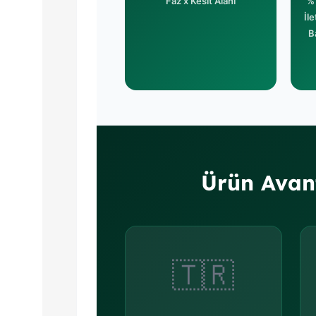
Faz x Kesit Alanı
%
İl
B
Ürün Avant
🇹🇷