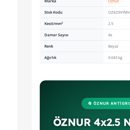
Marka
Öznur
Stok Kodu
OZ425NYM
Kesit/mm²
2.5
Damar Sayısı
4x
Renk
Beyaz
Ağırlık
0.043 kg
🔄 ÖZNUR ANTIGR
ÖZNUR 4x2.5 