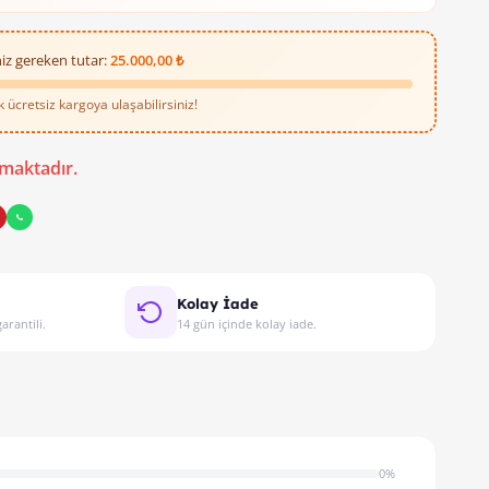
iz gereken tutar:
25.000,00 ₺
ücretsiz kargoya ulaşabilirsiniz!
R Beyaz 100m Kablo ile Evinizde Kali
maktadır.
 tesisatı kurmak mı istiyorsunuz?
Kolay İade
arantili.
14 gün içinde kolay iade.
0%