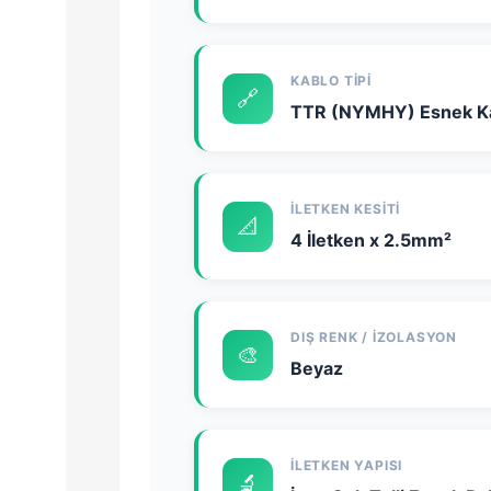
KABLO TIPI
🔗
TTR (NYMHY) Esnek K
İLETKEN KESITI
📐
4 İletken x 2.5mm²
DIŞ RENK / İZOLASYON
🎨
Beyaz
İLETKEN YAPISI
🔬