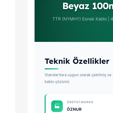
Beyaz 100
TTR (NYMHY) Esnek Kablo | 4
Teknik Özellikler
Standartlara uygun olarak çekilmiş ve y
kablo çözümü
ÜRETICI MARKA
🏭
ÖZNUR