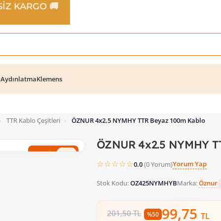
TSİZ KARGO 🚚
r
Aydınlatma
Klemens
›
TTR Kablo Çeşitleri
›
ÖZNUR 4x2.5 NYMHY TTR Beyaz 100m Kablo
ÖZNUR 4x2.5 NYMHY TT
%50 İndirim
☆☆☆☆☆
Yorum Yap
0.0
(0 Yorum)
Stok Kodu:
OZ425NYMHYB
Marka:
Öznur
99,75
201,50 TL
%50
TL