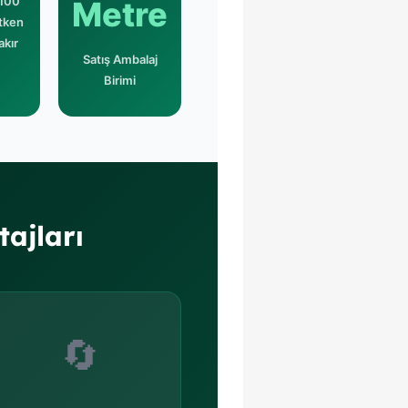
100
Metre
etken
akır
Satış Ambalaj
Birimi
ajları
🔄