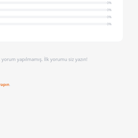
0%
0%
0%
0%
 yorum yapılmamış. İlk yorumu siz yazın!
 yapın
.