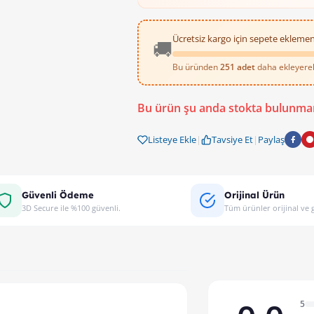
Ücretsiz kargo için sepete eklemen
🚚
Bu üründen
251 adet
daha ekleyerek 
ÖZNUR 4x2.5 NYMHY TT
Bu ürün şu anda stokta bulunma
Ev, işyeri veya binalarınızda elektrik
Listeye Ekle
|
Tavsiye Et
|
Paylaş
Güvenli Ödeme
Orijinal Ürün
3D Secure ile %100 güvenli.
Tüm ürünler orijinal ve g
5