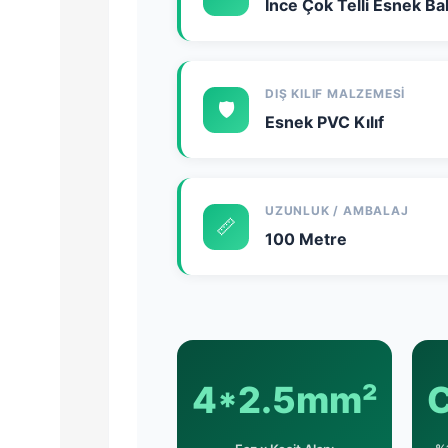
İnce Çok Telli Esnek Ba
DIŞ KILIF MALZEMESI
🛡️
Esnek PVC Kılıf
UZUNLUK / AMBALAJ
📏
100 Metre
4*2.5mm²