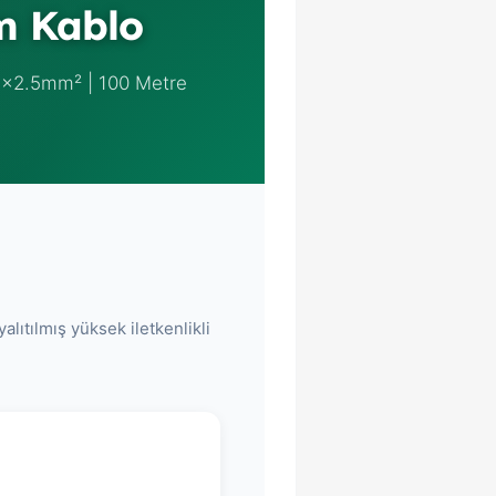
m Kablo
x2.5mm² | 100 Metre
alıtılmış yüksek iletkenlikli