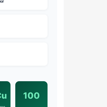
kır
Cu
100