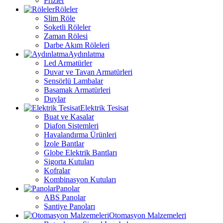
Prizler
Röleler
Slim Röle
Soketli Röleler
Zaman Rölesi
Darbe Akım Röleleri
Aydınlatma
Led Armatürler
Duvar ve Tavan Armatürleri
Sensörlü Lambalar
Basamak Armatürleri
Duylar
Elektrik Tesisat
Buat ve Kasalar
Diafon Sistemleri
Havalandırma Ürünleri
İzole Bantlar
Globe Elektrik Bantları
Sigorta Kutuları
Kofralar
Kombinasyon Kutuları
Panolar
ABS Panolar
Şantiye Panoları
Otomasyon Malzemeleri