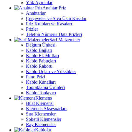
Yük Ayırıcılar
Anahtar Priz
Anahtarlar
Çerçeveler ve Sıva Üstü Kasalar
Priz Kutuları ve Kasaları
Prizler
Telefon Nümeris-Data Prizleri
Sarf Malzemeler
Dağıtım Ünitesi
Kablo Bağları
Kablo Ek Mufları
Kablo Pabuçları
Kablo Rakoru
Kablo Uçları ve Yüksükler
Pano Prizi
Kablo Kanalları
Topraklama Ürünleri
Kablo Toplayıcı
Klemens
Buat Klemensi
Klemens Aksesuarları
Sıra Klemensler
Soketli Klemensler
Ray Klemensler
Kablolar