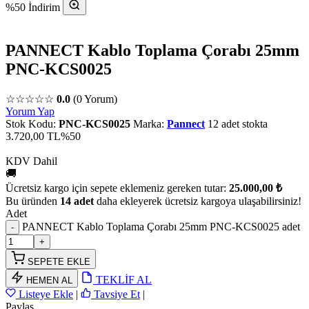
%50 İndirim
PANNECT Kablo Toplama Çorabı 25mm
PNC-KCS0025
☆☆☆☆☆
0.0
(0 Yorum)
Yorum Yap
Stok Kodu:
PNC-KCS0025
Marka:
Pannect
12 adet stokta
3.720,00 TL
%50
KDV Dahil
🚚
Ücretsiz kargo için sepete eklemeniz gereken tutar:
25.000,00 ₺
Bu üründen
14 adet
daha ekleyerek ücretsiz kargoya ulaşabilirsiniz!
Adet
PANNECT Kablo Toplama Çorabı 25mm PNC-KCS0025 adet
SEPETE EKLE
TEKLİF AL
HEMEN AL
Listeye Ekle
|
Tavsiye Et
|
Paylaş