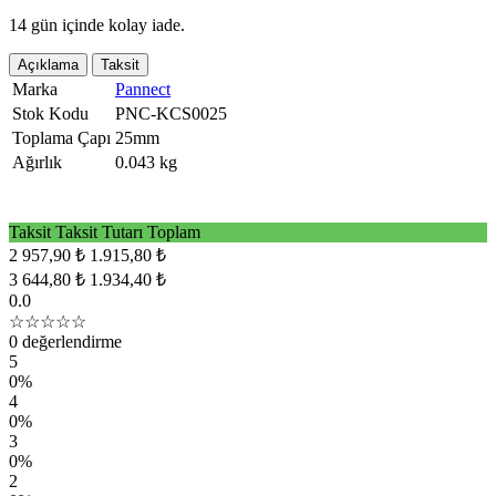
14 gün içinde kolay iade.
Açıklama
Taksit
Marka
Pannect
Stok Kodu
PNC-KCS0025
Toplama Çapı
25mm
Ağırlık
0.043 kg
Taksit
Taksit Tutarı
Toplam
2
957,90 ₺
1.915,80 ₺
3
644,80 ₺
1.934,40 ₺
0.0
☆☆☆☆☆
0 değerlendirme
5
0%
4
0%
3
0%
2