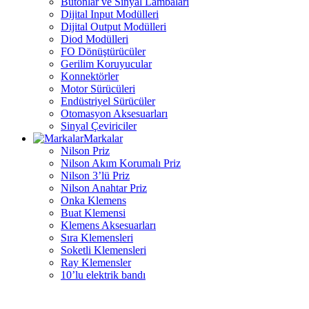
Butonlar ve Sinyal Lambaları
Dijital Input Modülleri
Dijital Output Modülleri
Diod Modülleri
FO Dönüştürücüler
Gerilim Koruyucular
Konnektörler
Motor Sürücüleri
Endüstriyel Sürücüler
Otomasyon Aksesuarları
Sinyal Çeviriciler
Markalar
Nilson Priz
Nilson Akım Korumalı Priz
Nilson 3’lü Priz
Nilson Anahtar Priz
Onka Klemens
Buat Klemensi
Klemens Aksesuarları
Sıra Klemensleri
Soketli Klemensleri
Ray Klemensler
10’lu elektrik bandı