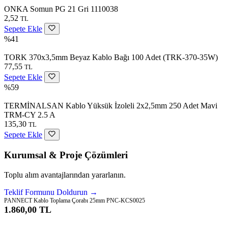
ONKA Somun PG 21 Gri 1110038
2,52
TL
Sepete Ekle
%41
TORK 370x3,5mm Beyaz Kablo Bağı 100 Adet (TRK-370-35W)
77,55
TL
Sepete Ekle
%59
TERMİNALSAN Kablo Yüksük İzoleli 2x2,5mm 250 Adet Mavi
TRM-CY 2.5 A
135,30
TL
Sepete Ekle
Kurumsal & Proje Çözümleri
Toplu alım avantajlarından yararlanın.
Teklif Formunu Doldurun →
PANNECT Kablo Toplama Çorabı 25mm PNC-KCS0025
1.860,00 TL
Sepete Ekle