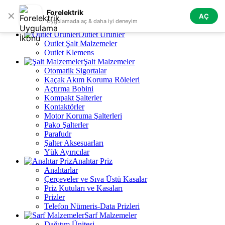
Skip to navigation
Skip to main content
Forelektrik
✕
AÇ
Tüm Kategoriler
Uygulamada aç & daha iyi deneyim
Outlet Ürünler
Outlet Şalt Malzemeler
Outlet Klemens
Şalt Malzemeler
Otomatik Sigortalar
Kaçak Akım Koruma Röleleri
Açtırma Bobini
Kompakt Şalterler
Kontaktörler
Motor Koruma Şalterleri
Pako Şalterler
Parafudr
Şalter Aksesuarları
Yük Ayırıcılar
Anahtar Priz
Anahtarlar
Çerçeveler ve Sıva Üstü Kasalar
Priz Kutuları ve Kasaları
Prizler
Telefon Nümeris-Data Prizleri
Sarf Malzemeler
Dağıtım Ünitesi