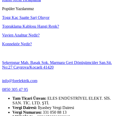
Popüler Yazılarımız
Togg Kaç Saatte Sarj Oluyor
Topraklama Kablosu Hangi Renk?
Vavien Anahtar Nedir?
Konnektör Nedir?
Şekerpınar Mah. Başak Sok. Marmara Geri Dönüşümcüler San.Sit.
No:27 Çayırova/Kocaeli 41420
info@forelektrik.com
0850 305 47 95
Tam Ticari Ünvan:
ELES ENDÜSTRİYEL ELEKT. SİS.
SAN. TİC. LTD. ŞTİ.
Vergi Dairesi:
İlyasbey Vergi Dairesi
Vergi Numarası:
331 050 88 13