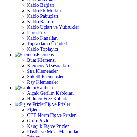
Kablo Bağları
Kablo Ek Mufları
Kablo Pabuçları
Kablo Rakoru
Kablo Uçları ve Yüksükler
Pano Prizi
Kablo Kanalları
Topraklama Ürünleri
Kablo Toplayıcı
Klemens
Buat Klemensi
Klemens Aksesuarları
Sıra Klemensler
Soketli Klemensler
Ray Klemensler
Kablolar
Alçak Gerilim Kabloları
Halojen Free Kablolar
Fiş ve Prizler
Fişler
CEE Norm Fiş ve Prizler
Grup Prizler
Kauçuk Fiş ve Prizler
Plastik ve Metal Makaralar