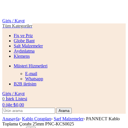
Giriş / Kayıt
Tüm Kategoriler
Fiş ve Priz
Globe Bant
Şalt Malzemeler
Aydınlatma
Klemens
Müşteri Hizmetleri
E-mail
Whatsapp
B2B iletişim
Giriş / Kayıt
0
İstek Listesi
0
öğe
₺
0,00
Arama
Anasayfa
›
Kablo Çorapları
›
Sarf Malzemeler
›
PANNECT Kablo
Toplama Çorabı 25mm PNC-KCS0025