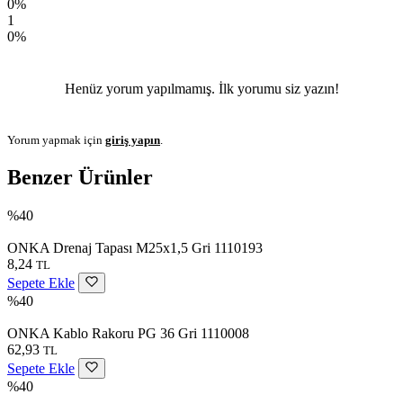
0%
1
0%
Henüz yorum yapılmamış. İlk yorumu siz yazın!
Yorum yapmak için
giriş yapın
.
Benzer Ürünler
%40
ONKA Drenaj Tapası M25x1,5 Gri 1110193
8,24
TL
Sepete Ekle
%40
ONKA Kablo Rakoru PG 36 Gri 1110008
62,93
TL
Sepete Ekle
%40