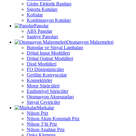
Globe Elektrik Bantları
Sigorta Kutuları
Kofralar
Kombinasyon Kutuları
Panolar
ABS Panolar
Şantiye Panoları
Otomasyon Malzemeleri
Butonlar ve Sinyal Lambaları
Dijital Input Modülleri
Dijital Output Modülleri
Diod Modülleri
FO Dönüştürücüler
Gerilim Koruyucular
Konnektörler
Motor Sürücüleri
Endüstriyel Sürücüler
Otomasyon Aksesuarları
Sinyal Çeviriciler
Markalar
Nilson Priz
Nilson Akım Korumalı Priz
Nilson 3’lü Priz
Nilson Anahtar Priz
Onka Klemens