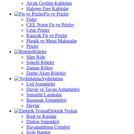
Alçak Gerilim Kabloları
Halojen Free Kablolar
Fiş ve Prizler
Fişler
CEE Norm Fiş ve Prizler
Grup Prizler
Kauçuk Fiş ve Prizler
Plastik ve Metal Makaralar
Prizler
Röleler
Slim Röle
Soketli Röleler
Zaman Rölesi
Darbe Akım Röleleri
Aydınlatma
Led Armatürler
Duvar ve Tavan Armatürleri
Sensörlü Lambalar
Basamak Armatürleri
Duylar
Elektrik Tesisat
Buat ve Kasalar
Diafon Sistemleri
Havalandırma Ürünleri
İzole Bantlar