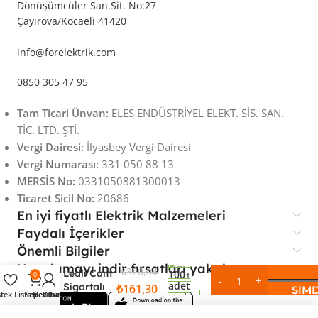
Dönüşümcüler San.Sit. No:27
Çayırova/Kocaeli 41420
info@forelektrik.com
0850 305 47 95
Tam Ticari Ünvan:
ELES ENDÜSTRİYEL ELEKT. SİS. SAN.
TİC. LTD. ŞTİ.
Vergi Dairesi:
İlyasbey Vergi Dairesi
Vergi Numarası:
331 050 88 13
MERSİS No:
0331050881300013
Ticaret Sicil No:
20686
En iyi fiyatlı Elektrik Malzemeleri
PHOENIX
Faydalı İçerikler
Klemens
Vida
Önemli Bilgiler
Bağlantılı
Uygulamayı indir fırsatları yakala
₺
320,04
Ledli Cam
100+
0
adet
Sigortalı
₺
161,30
ŞIMD
stek Listesi
Sepet
Hesabım
Whatsapp
stokta
24VAC/DC
4mm