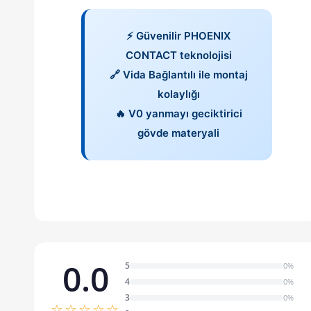
⚡ Güvenilir PHOENIX
CONTACT teknolojisi
🔗 Vida Bağlantılı ile montaj
kolaylığı
🔥 V0 yanmayı geciktirici
gövde materyali
0.0
5
0%
4
0%
3
0%
☆☆☆☆☆