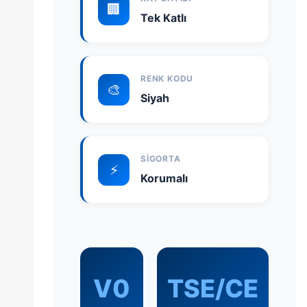
🏢
Tek Katlı
RENK KODU
🎨
Siyah
SIGORTA
⚡
Korumalı
V0
TSE/CE