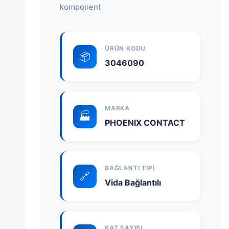
komponent
ÜRÜN KODU
📦
3046090
MARKA
🏭
PHOENIX CONTACT
BAĞLANTI TIPI
🔗
Vida Bağlantılı
KAT SAYISI