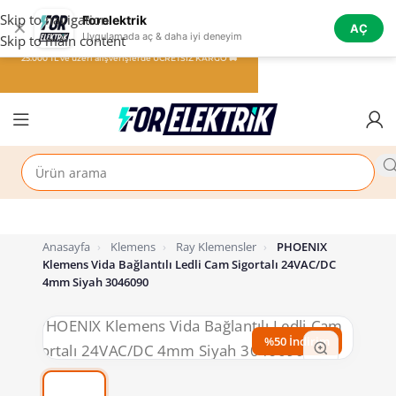
Skip to navigation
Forelektrik
✕
AÇ
Uygulamada aç & daha iyi deneyim
Skip to main content
25.000 TL ve üzeri alışverişlerde ÜCRETSİZ KARGO 🚚
Anasayfa
›
Klemens
›
Ray Klemensler
›
PHOENIX
Klemens Vida Bağlantılı Ledli Cam Sigortalı 24VAC/DC
4mm Siyah 3046090
%50 İndirim