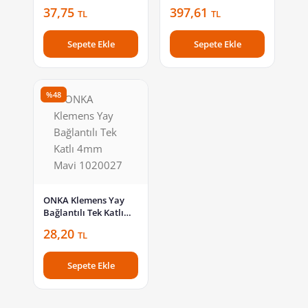
6mm Gri 1010032
50mm Sarı 1010098
37,75
397,61
TL
TL
Sepete Ekle
Sepete Ekle
%48
ONKA Klemens Yay
Bağlantılı Tek Katlı
4mm Mavi 1020027
28,20
TL
Sepete Ekle