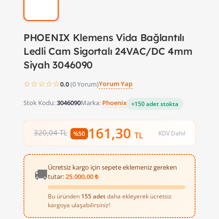
PHOENIX Klemens Vida Bağlantılı
Ledli Cam Sigortalı 24VAC/DC 4mm
Siyah 3046090
☆☆☆☆☆
Yorum Yap
0.0
(0 Yorum)
Stok Kodu:
3046090
Marka:
Phoenix
150 adet stokta
161,30
320,04 TL
KDV Dahil
%50
TL
Ücretsiz kargo için sepete eklemeniz gereken
🚚
tutar:
25.000,00 ₺
Bu üründen
155 adet
daha ekleyerek ücretsiz
kargoya ulaşabilirsiniz!