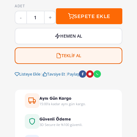
ADET
SEPETE EKLE
HEMEN AL
TEKLİF AL
Listeye Ekle
|
Tavsiye Et
|
Paylaş
Aynı Gün Kargo
15:00'a kadar aynı gün kargo.
Güvenli Ödeme
3D Secure ile %100 güvenli.