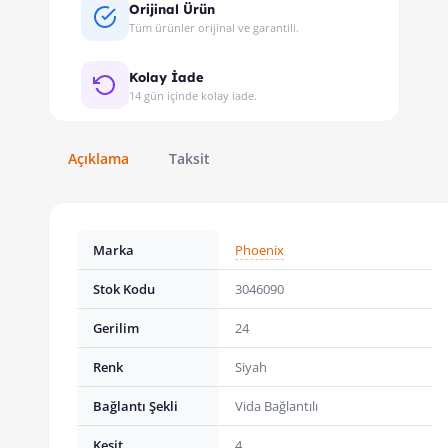
Orijinal Ürün
Tüm ürünler orijinal ve garantili.
Kolay İade
14 gün içinde kolay iade.
Açıklama
Taksit
Marka
Phoenix
Stok Kodu
3046090
Gerilim
24
Renk
Siyah
Bağlantı Şekli
Vida Bağlantılı
Kesit
4