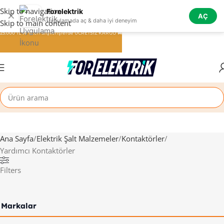
Skip to navigation
Forelektrik
✕
AÇ
Uygulamada aç & daha iyi deneyim
Skip to main content
25.000 TL ve üzeri alışverişlerde ÜCRETSİZ KARGO 🚚
Ana Sayfa
Elektrik Şalt Malzemeler
Kontaktörler
Yardımcı Kontaktörler
Filters
Markalar