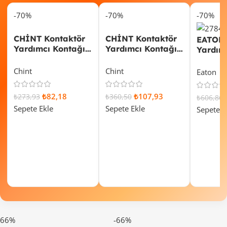
-70%
-70%
-70%
CHİNT Kontaktör
CHİNT Kontaktör
EATON 
Yardımcı Kontağı
Yardımcı Kontağı
Yardım
1NA+1NK 257022
1NA+1NK 938256
1NA-1N
Chint
Chint
Eaton
₺
82,18
₺
107,93
₺
273,93
₺
360,50
₺
606,86
Sepete Ekle
Sepete Ekle
Sepete E
-66%
-66%