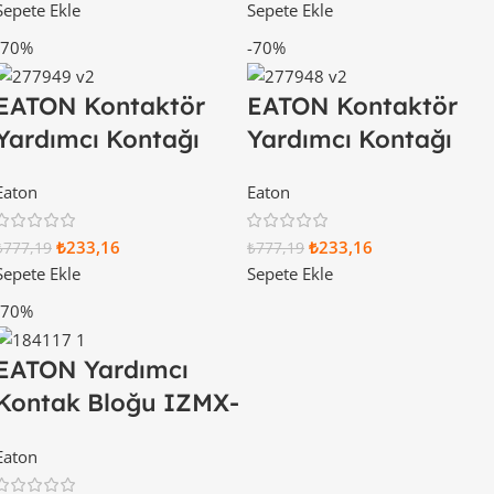
Sepete Ekle
Sepete Ekle
-70%
-70%
EATON Kontaktör
EATON Kontaktör
Yardımcı Kontağı
Yardımcı Kontağı
3NA-1NK 277949
4NA 277948
Eaton
Eaton
₺
233,16
₺
233,16
₺
777,19
₺
777,19
Sepete Ekle
Sepete Ekle
-70%
EATON Yardımcı
Kontak Bloğu IZMX-
16 (IZMX-OTS16-1)
Eaton
184117