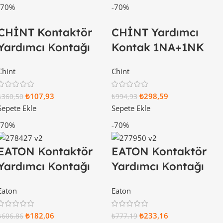
-70%
-70%
CHİNT Kontaktör
CHİNT Yardımcı
Yardımcı Kontağı
Kontak 1NA+1NK
1NA+1NK 938256
495972
Chint
Chint
₺
107,93
₺
298,59
₺
360,50
₺
994,93
Sepete Ekle
Sepete Ekle
-70%
-70%
EATON Kontaktör
EATON Kontaktör
Yardımcı Kontağı
Yardımcı Kontağı
1NA-1NK 278427
2NA-2NK 277950
Eaton
Eaton
₺
182,06
₺
233,16
₺
606,86
₺
777,19