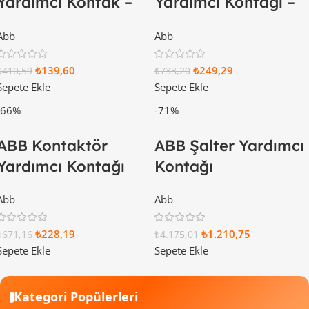
Yardımcı Kontak –
Yardımcı Kontağı –
Kenarına 3NA+1NK
Kenarına 1NA+1NK
Abb
Abb
1SFN010820R1011
1SBN010020R1011
₺
139,60
₺
249,29
₺
410,59
₺
733,20
Sepete Ekle
Sepete Ekle
-66%
-71%
ABB Kontaktör
ABB Şalter Yardımcı
Yardımcı Kontağı
Kontağı
1NA-1NK
1SDA066149R1
Abb
Abb
1SBN010120R1011
₺
228,19
₺
1.210,75
₺
671,16
₺
4.175,01
Sepete Ekle
Sepete Ekle
Kategori Popülerleri