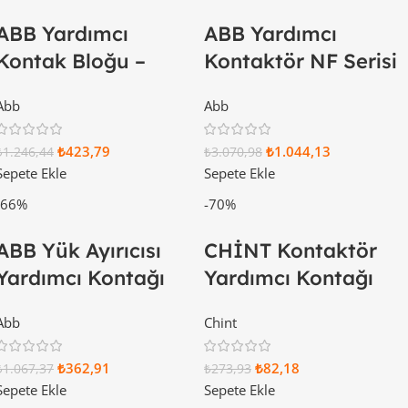
ABB Yardımcı
ABB Yardımcı
Kontak Bloğu –
Kontaktör NF Serisi
Üzerine 3NA+1NK
7NA-1NK
Abb
Abb
1SBN010140R1031
1SBH137001R1371
₺
423,79
₺
1.044,13
₺
1.246,44
₺
3.070,98
Sepete Ekle
Sepete Ekle
-66%
-70%
ABB Yük Ayırıcısı
CHİNT Kontaktör
Yardımcı Kontağı
Yardımcı Kontağı
1NK
1NA+1NK 257022
Abb
Chint
1SCA022456R7410
₺
362,91
₺
82,18
₺
1.067,37
₺
273,93
Sepete Ekle
Sepete Ekle