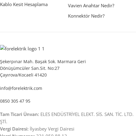
Kablo Kesit Hesaplama
Vavien Anahtar Nedir?
Konnektör Nedir?
Şekerpınar Mah. Başak Sok. Marmara Geri
Dönüşümcüler San.Sit. No:27
Çayırova/Kocaeli 41420
info@forelektrik.com
0850 305 47 95
Tam Ticari Ünvan:
ELES ENDÜSTRİYEL ELEKT. SİS. SAN. TİC. LTD.
ŞTİ.
Vergi Dairesi:
İlyasbey Vergi Dairesi
Vergi Numarası:
331 050 88 13