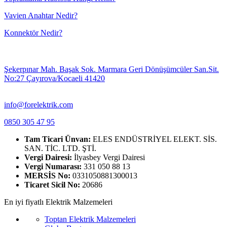
Vavien Anahtar Nedir?
Konnektör Nedir?
Şekerpınar Mah. Başak Sok. Marmara Geri Dönüşümcüler San.Sit.
No:27 Çayırova/Kocaeli 41420
info@forelektrik.com
0850 305 47 95
Tam Ticari Ünvan:
ELES ENDÜSTRİYEL ELEKT. SİS.
SAN. TİC. LTD. ŞTİ.
Vergi Dairesi:
İlyasbey Vergi Dairesi
Vergi Numarası:
331 050 88 13
MERSİS No:
0331050881300013
Ticaret Sicil No:
20686
En iyi fiyatlı Elektrik Malzemeleri
Toptan Elektrik Malzemeleri