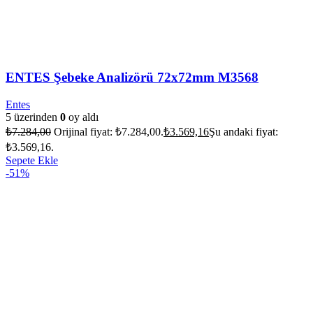
ENTES Şebeke Analizörü 72x72mm M3568
Entes
5 üzerinden
0
oy aldı
₺
7.284,00
Orijinal fiyat: ₺7.284,00.
₺
3.569,16
Şu andaki fiyat:
₺3.569,16.
Sepete Ekle
-51%