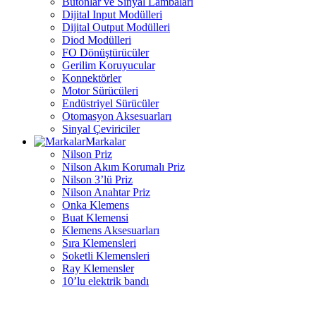
Butonlar ve Sinyal Lambaları
Dijital Input Modülleri
Dijital Output Modülleri
Diod Modülleri
FO Dönüştürücüler
Gerilim Koruyucular
Konnektörler
Motor Sürücüleri
Endüstriyel Sürücüler
Otomasyon Aksesuarları
Sinyal Çeviriciler
Markalar
Nilson Priz
Nilson Akım Korumalı Priz
Nilson 3’lü Priz
Nilson Anahtar Priz
Onka Klemens
Buat Klemensi
Klemens Aksesuarları
Sıra Klemensleri
Soketli Klemensleri
Ray Klemensler
10’lu elektrik bandı