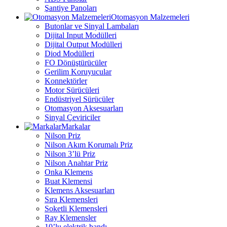
Şantiye Panoları
Otomasyon Malzemeleri
Butonlar ve Sinyal Lambaları
Dijital Input Modülleri
Dijital Output Modülleri
Diod Modülleri
FO Dönüştürücüler
Gerilim Koruyucular
Konnektörler
Motor Sürücüleri
Endüstriyel Sürücüler
Otomasyon Aksesuarları
Sinyal Çeviriciler
Markalar
Nilson Priz
Nilson Akım Korumalı Priz
Nilson 3’lü Priz
Nilson Anahtar Priz
Onka Klemens
Buat Klemensi
Klemens Aksesuarları
Sıra Klemensleri
Soketli Klemensleri
Ray Klemensler
10’lu elektrik bandı