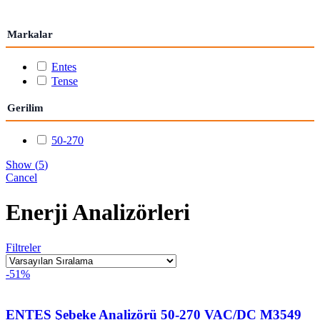
Markalar
Entes
Tense
Gerilim
50-270
Show
(
5
)
Cancel
Enerji Analizörleri
Filtreler
-51%
ENTES Şebeke Analizörü 50-270 VAC/DC M3549