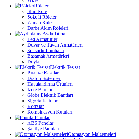
Prizler
Röleler
Slim Röle
Soketli Röleler
Zaman Rölesi
Darbe Akım Röleleri
Aydınlatma
Led Armatürler
Duvar ve Tavan Armatürleri
Sensörlü Lambalar
Basamak Armatürleri
Duylar
Elektrik Tesisat
Buat ve Kasalar
Diafon Sistemleri
Havalandırma Ürünleri
İzole Bantlar
Globe Elektrik Bantları
Sigorta Kutuları
Kofralar
Kombinasyon Kutuları
Panolar
ABS Panolar
Şantiye Panoları
Otomasyon Malzemeleri