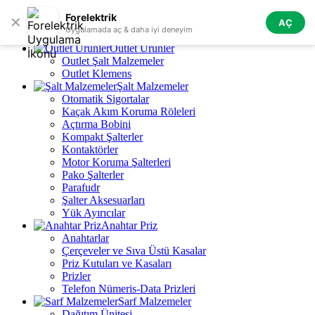
Skip to navigation
Skip to main content
Forelektrik
✕
AÇ
Tüm Kategoriler
Uygulamada aç & daha iyi deneyim
Outlet Ürünler
Outlet Şalt Malzemeler
Outlet Klemens
Şalt Malzemeler
Otomatik Sigortalar
Kaçak Akım Koruma Röleleri
Açtırma Bobini
Kompakt Şalterler
Kontaktörler
Motor Koruma Şalterleri
Pako Şalterler
Parafudr
Şalter Aksesuarları
Yük Ayırıcılar
Anahtar Priz
Anahtarlar
Çerçeveler ve Sıva Üstü Kasalar
Priz Kutuları ve Kasaları
Prizler
Telefon Nümeris-Data Prizleri
Sarf Malzemeler
Dağıtım Ünitesi