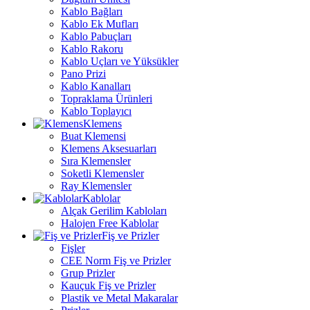
Kablo Bağları
Kablo Ek Mufları
Kablo Pabuçları
Kablo Rakoru
Kablo Uçları ve Yüksükler
Pano Prizi
Kablo Kanalları
Topraklama Ürünleri
Kablo Toplayıcı
Klemens
Buat Klemensi
Klemens Aksesuarları
Sıra Klemensler
Soketli Klemensler
Ray Klemensler
Kablolar
Alçak Gerilim Kabloları
Halojen Free Kablolar
Fiş ve Prizler
Fişler
CEE Norm Fiş ve Prizler
Grup Prizler
Kauçuk Fiş ve Prizler
Plastik ve Metal Makaralar