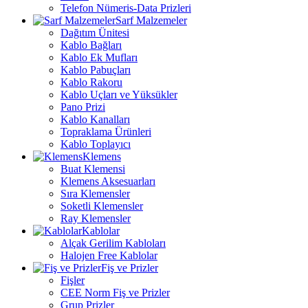
Telefon Nümeris-Data Prizleri
Sarf Malzemeler
Dağıtım Ünitesi
Kablo Bağları
Kablo Ek Mufları
Kablo Pabuçları
Kablo Rakoru
Kablo Uçları ve Yüksükler
Pano Prizi
Kablo Kanalları
Topraklama Ürünleri
Kablo Toplayıcı
Klemens
Buat Klemensi
Klemens Aksesuarları
Sıra Klemensler
Soketli Klemensler
Ray Klemensler
Kablolar
Alçak Gerilim Kabloları
Halojen Free Kablolar
Fiş ve Prizler
Fişler
CEE Norm Fiş ve Prizler
Grup Prizler