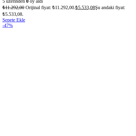
5 üzerinden
0
oy aldı
₺
11.292,00
Orijinal fiyat: ₺11.292,00.
₺
5.533,08
Şu andaki fiyat:
₺5.533,08.
Sepete Ekle
-47%