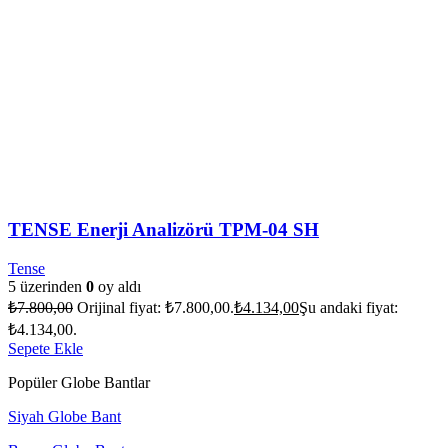
TENSE Enerji Analizörü TPM-04 SH
Tense
5 üzerinden
0
oy aldı
₺
7.800,00
Orijinal fiyat: ₺7.800,00.
₺
4.134,00
Şu andaki fiyat:
₺4.134,00.
Sepete Ekle
Popüler Globe Bantlar
Siyah Globe Bant