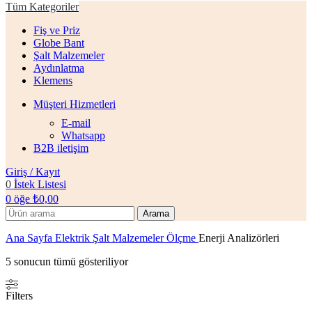
Tüm Kategoriler
Fiş ve Priz
Globe Bant
Şalt Malzemeler
Aydınlatma
Klemens
Müşteri Hizmetleri
E-mail
Whatsapp
B2B iletişim
Giriş / Kayıt
0
İstek Listesi
0
öğe
₺
0,00
Arama
Ana Sayfa
Elektrik Şalt Malzemeler
Ölçme
Enerji Analizörleri
5 sonucun tümü gösteriliyor
Filters