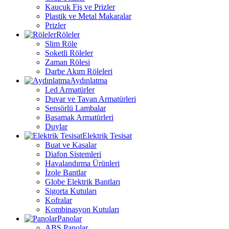
Kauçuk Fiş ve Prizler
Plastik ve Metal Makaralar
Prizler
Röleler
Slim Röle
Soketli Röleler
Zaman Rölesi
Darbe Akım Röleleri
Aydınlatma
Led Armatürler
Duvar ve Tavan Armatürleri
Sensörlü Lambalar
Basamak Armatürleri
Duylar
Elektrik Tesisat
Buat ve Kasalar
Diafon Sistemleri
Havalandırma Ürünleri
İzole Bantlar
Globe Elektrik Bantları
Sigorta Kutuları
Kofralar
Kombinasyon Kutuları
Panolar
ABS Panolar