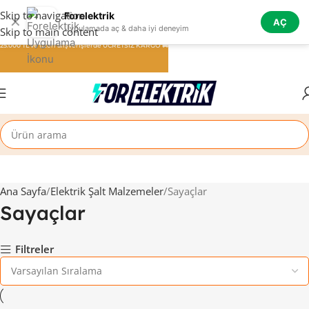
Skip to navigation
Forelektrik
✕
AÇ
Uygulamada aç & daha iyi deneyim
Skip to main content
25.000 TL ve üzeri alışverişlerde ÜCRETSİZ KARGO 🚚
Ana Sayfa
Elektrik Şalt Malzemeler
Sayaçlar
Sayaçlar
Filtreler