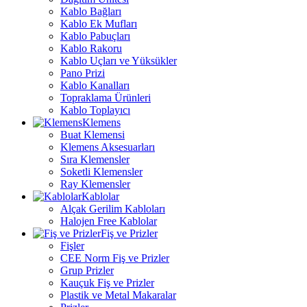
Kablo Bağları
Kablo Ek Mufları
Kablo Pabuçları
Kablo Rakoru
Kablo Uçları ve Yüksükler
Pano Prizi
Kablo Kanalları
Topraklama Ürünleri
Kablo Toplayıcı
Klemens
Buat Klemensi
Klemens Aksesuarları
Sıra Klemensler
Soketli Klemensler
Ray Klemensler
Kablolar
Alçak Gerilim Kabloları
Halojen Free Kablolar
Fiş ve Prizler
Fişler
CEE Norm Fiş ve Prizler
Grup Prizler
Kauçuk Fiş ve Prizler
Plastik ve Metal Makaralar