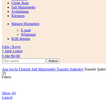
Globe Bant
Şalt Malzemeler
Aydınlatma
Klemens
Müşteri Hizmetleri
E-mail
Whatsapp
B2B iletişim
Giriş / Kayıt
0
İstek Listesi
0
öğe
₺
0,00
Arama
Ana Sayfa
Elektrik Şalt Malzemeler
Transfer Şalterleri
Transfer Şalter
Filters
Show
(
0
)
Cancel