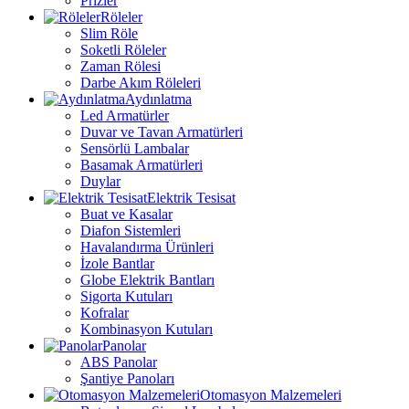
Prizler
Röleler
Slim Röle
Soketli Röleler
Zaman Rölesi
Darbe Akım Röleleri
Aydınlatma
Led Armatürler
Duvar ve Tavan Armatürleri
Sensörlü Lambalar
Basamak Armatürleri
Duylar
Elektrik Tesisat
Buat ve Kasalar
Diafon Sistemleri
Havalandırma Ürünleri
İzole Bantlar
Globe Elektrik Bantları
Sigorta Kutuları
Kofralar
Kombinasyon Kutuları
Panolar
ABS Panolar
Şantiye Panoları
Otomasyon Malzemeleri