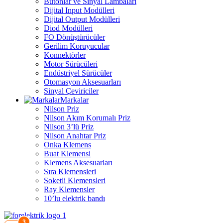
Butonlar ve Sinyal Lambaları
Dijital Input Modülleri
Dijital Output Modülleri
Diod Modülleri
FO Dönüştürücüler
Gerilim Koruyucular
Konnektörler
Motor Sürücüleri
Endüstriyel Sürücüler
Otomasyon Aksesuarları
Sinyal Çeviriciler
Markalar
Nilson Priz
Nilson Akım Korumalı Priz
Nilson 3’lü Priz
Nilson Anahtar Priz
Onka Klemens
Buat Klemensi
Klemens Aksesuarları
Sıra Klemensleri
Soketli Klemensleri
Ray Klemensler
10’lu elektrik bandı
3