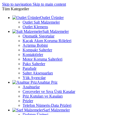
Skip to navigation
Skip to main content
Tüm Kategoriler
Outlet Ürünler
Outlet Şalt Malzemeler
Outlet Klemens
Şalt Malzemeler
Otomatik Sigortalar
Kaçak Akım Koruma Röleleri
Açtırma Bobini
Kompakt Şalterler
Kontaktörler
Motor Koruma Şalterleri
Pako Şalterler
Parafudr
Şalter Aksesuarları
Yük Ayırıcılar
Anahtar Priz
Anahtarlar
Çerçeveler ve Sıva Üstü Kasalar
Priz Kutuları ve Kasaları
Prizler
Telefon Nümeris-Data Prizleri
Sarf Malzemeler
Dağıtım Ünitesi