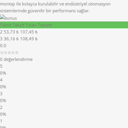
montajı ile kolayca kurulabilir ve endüstriyel otomasyon
sistemlerinde güvenilir bir performans sağlar.
Taksit
Taksit Tutarı
Toplam
2
53,73 ₺
107,45 ₺
3
36,16 ₺
108,49 ₺
0.0
☆☆☆☆☆
0 değerlendirme
5
0%
4
0%
3
0%
2
0%
1
0%