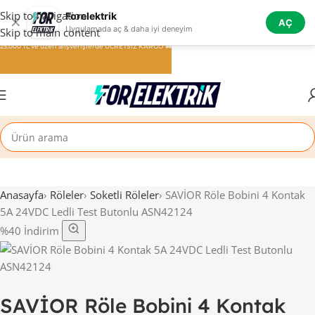
Skip to navigation
Forelektrik
✕
AÇ
Uygulamada aç & daha iyi deneyim
Skip to main content
25.000 TL ve üzeri alışverişlerde ÜCRETSİZ KARGO 🚚
Anasayfa
›
Röleler
›
Soketli Röleler
›
SAVİOR Röle Bobini 4 Kontak
5A 24VDC Ledli Test Butonlu ASN42124
%40 İndirim
SAVİOR Röle Bobini 4 Kontak