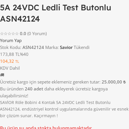
5A 24VDC Ledli Test Butonlu
ASN42124
☆☆☆☆☆
0.0
(0 Yorum)
Yorum Yap
Stok Kodu:
ASN42124
Marka:
Savior
Tükendi
173,88 TL
%40
104,32
TL
KDV Dahil
🚚
Ücretsiz kargo için sepete eklemeniz gereken tutar:
25.000,00 ₺
Bu üründen
240 adet
daha ekleyerek ücretsiz kargoya
ulaşabilirsiniz!
SAVİOR Röle Bobini 4 Kontak 5A 24VDC Ledli Test Butonlu
ASN42124, endüstriyel kontrol uygulamalarında güvenilir ve esnek
bir çözüm sunar. Kaçırmayın !
Bu ürün şu anda stokta bulunmamaktadır.