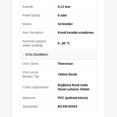
Kalınlık
:
0,13 mm
Paket İçeriği
:
8 adet
Marka
:
Schneider
Alev Geciktirici
:
Kendi kendini söndürme
Nominal çalışma
:
0...90 °C
ortam sıcaklığı
-
Ürün Özellikleri
Ürün Serisi
:
Thorsman
Ürün ya da
:
Yalıtım Bandı
Bileşen Tipi
Bağlama Renk kodu
Cihaz Uygulaması
:
Genel çalışma Yalıtım
Malzeme
:
PVC (polivinil klorür)
Standartlar
:
BS EN 60454