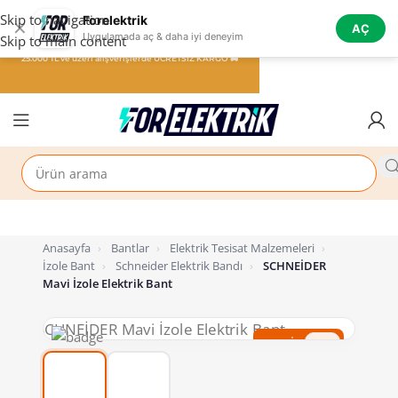
Skip to navigation
Forelektrik
✕
AÇ
Uygulamada aç & daha iyi deneyim
Skip to main content
25.000 TL ve üzeri alışverişlerde ÜCRETSİZ KARGO 🚚
Anasayfa
›
Bantlar
›
Elektrik Tesisat Malzemeleri
›
İzole Bant
›
Schneider Elektrik Bandı
›
SCHNEİDER
Mavi İzole Elektrik Bant
%43 İndirim