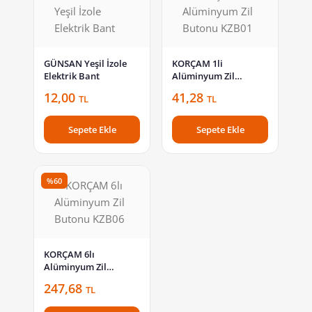
GÜNSAN Yeşil İzole
KORÇAM 1li
Elektrik Bant
Alüminyum Zil
Butonu KZB01
12,00
41,28
TL
TL
Sepete Ekle
Sepete Ekle
%60
KORÇAM 6lı
Alüminyum Zil
Butonu KZB06
247,68
TL