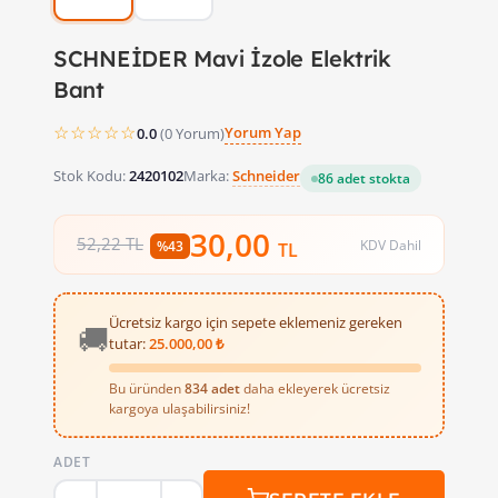
SCHNEİDER Mavi İzole Elektrik
Bant
☆☆☆☆☆
Yorum Yap
0.0
(0 Yorum)
Stok Kodu:
2420102
Marka:
Schneider
86 adet stokta
30,00
52,22 TL
KDV Dahil
%43
TL
Ücretsiz kargo için sepete eklemeniz gereken
🚚
tutar:
25.000,00 ₺
Bu üründen
834 adet
daha ekleyerek ücretsiz
kargoya ulaşabilirsiniz!
Schneider Mavi Elektrik İzolasyon Bant, elektrik kablolarını
ADET