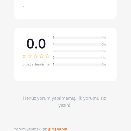
"
0.0
5
0%
4
0%
3
0%
☆☆☆☆☆
2
0%
0 değerlendirme
1
0%
Henüz yorum yapılmamış. İlk yorumu siz
yazın!
Yorum yapmak için
giriş yapın
.