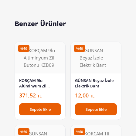
Benzer Ürünler
%60
%60
KORÇAM 9lu
GÜNSAN Beyaz İzole
Alüminyum Zil
Elektrik Bant
Butonu KZB09
371,52
12,00
TL
TL
Sepete Ekle
Sepete Ekle
%60
%60