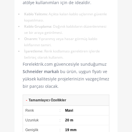
atölye kullanımları için de idealdir.
Kablo Yalıtımı:
Açıkta kalan kablo uçlarının güvenle
kapatılması.
Kablo Gruplama:
Dağınık kabloların düzenlenmesi
ve bir araya getirilmesi.
Onarım:
Yıpranmış veya hasar görmüş kablo
kılıflarının tamiri.
İşaretleme:
Renk kodlaması gerektiren işlerde
belirteç olarak kullanım.
Forelektrik.com güvencesiyle sunduğumuz
Schneider markalı
bu ürün, uygun fiyatı ve
yüksek kalitesiyle projelerinizin vazgeçilmez
bir parçası olacak.
-
Tamamlayıcı Özellikler
Renk
:
Mavi
Uzunluk
:
20 m
Genişlik
:
19 mm