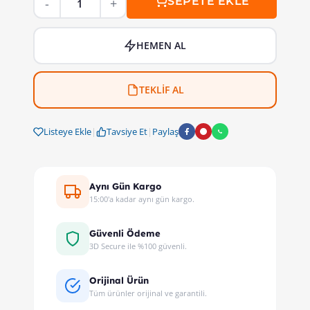
SEPETE EKLE
HEMEN AL
TEKLİF AL
Listeye Ekle
|
Tavsiye Et
|
Paylaş
Aynı Gün Kargo
15:00'a kadar aynı gün kargo.
Güvenli Ödeme
3D Secure ile %100 güvenli.
Orijinal Ürün
Tüm ürünler orijinal ve garantili.