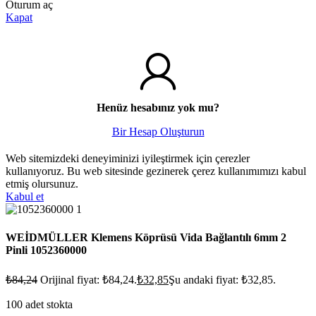
Oturum aç
Kapat
Henüz hesabınız yok mu?
Bir Hesap Oluşturun
Web sitemizdeki deneyiminizi iyileştirmek için çerezler
kullanıyoruz. Bu web sitesinde gezinerek çerez kullanımımızı kabul
etmiş olursunuz.
Kabul et
WEİDMÜLLER Klemens Köprüsü Vida Bağlantılı 6mm 2
Pinli 1052360000
₺
84,24
Orijinal fiyat: ₺84,24.
₺
32,85
Şu andaki fiyat: ₺32,85.
100 adet stokta