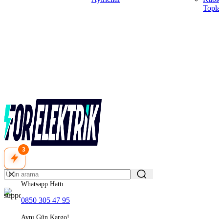
Topla
3
Whatsapp Hattı
0850 305 47 95
Aynı Gün Kargo!