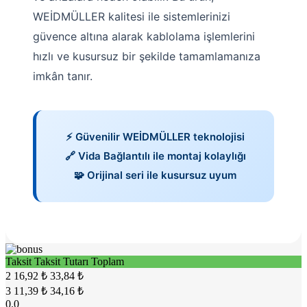
WEİDMÜLLER kalitesi ile sistemlerinizi
güvence altına alarak kablolama işlemlerini
hızlı ve kusursuz bir şekilde tamamlamanıza
imkân tanır.
⚡ Güvenilir WEİDMÜLLER teknolojisi
🔗 Vida Bağlantılı ile montaj kolaylığı
🧩 Orijinal seri ile kusursuz uyum
Taksit
Taksit Tutarı
Toplam
2
16,92 ₺
33,84 ₺
3
11,39 ₺
34,16 ₺
0.0