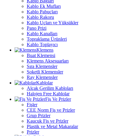
Kablo Bağları
Kablo Ek Mufları
Kablo Pabuçları
Kablo Rakoru
Kablo Uçları ve Yüksükler
Pano Prizi
Kablo Kanalları
Topraklama Ürünleri
Kablo Toplayıcı
Klemens
Buat Klemensi
Klemens Aksesuarları
Sıra Klemensler
Soketli Klemensler
Ray Klemensler
Kablolar
Alçak Gerilim Kabloları
Halojen Free Kablolar
Fiş Ve Prizler
Fişler
CEE Norm Fiş ve Prizler
Grup Prizler
Kauçuk Fiş ve Prizler
Plastik ve Metal Makaralar
Prizler