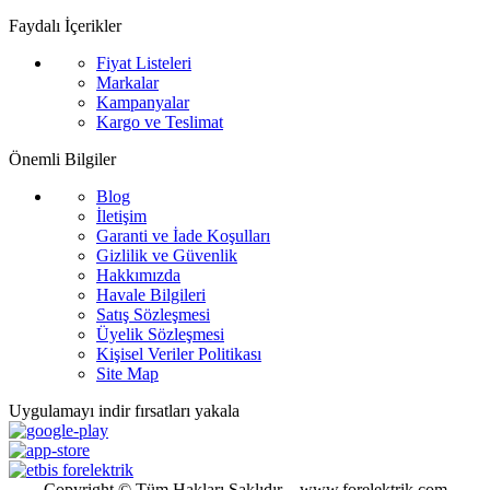
Faydalı İçerikler
Fiyat Listeleri
Markalar
Kampanyalar
Kargo ve Teslimat
Önemli Bilgiler
Blog
İletişim
Garanti ve İade Koşulları
Gizlilik ve Güvenlik
Hakkımızda
Havale Bilgileri
Satış Sözleşmesi
Üyelik Sözleşmesi
Kişisel Veriler Politikası
Site Map
Uygulamayı indir fırsatları yakala
Copyright © Tüm Hakları Saklıdır. - www.forelektrik.com