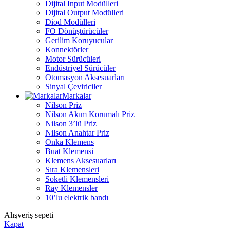
Dijital Input Modülleri
Dijital Output Modülleri
Diod Modülleri
FO Dönüştürücüler
Gerilim Koruyucular
Konnektörler
Motor Sürücüleri
Endüstriyel Sürücüler
Otomasyon Aksesuarları
Sinyal Çeviriciler
Markalar
Nilson Priz
Nilson Akım Korumalı Priz
Nilson 3’lü Priz
Nilson Anahtar Priz
Onka Klemens
Buat Klemensi
Klemens Aksesuarları
Sıra Klemensleri
Soketli Klemensleri
Ray Klemensler
10’lu elektrik bandı
Alışveriş sepeti
Kapat