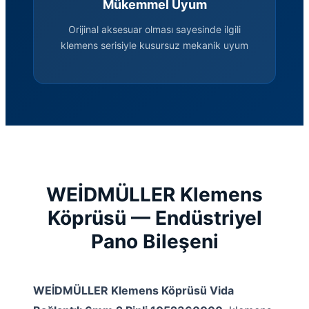
Mükemmel Uyum
Orijinal aksesuar olması sayesinde ilgili
klemens serisiyle kusursuz mekanik uyum
WEİDMÜLLER Klemens
Köprüsü — Endüstriyel
Pano Bileşeni
WEİDMÜLLER Klemens Köprüsü Vida