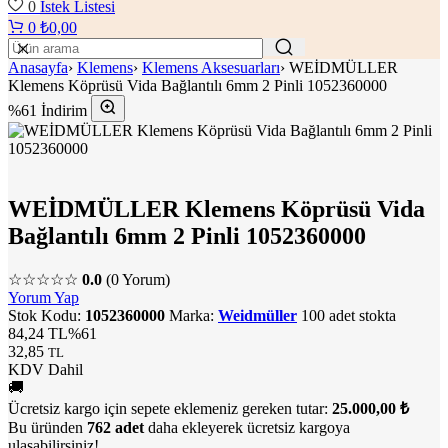
0
İstek Listesi
0
₺
0,00
Anasayfa
›
Klemens
›
Klemens Aksesuarları
›
WEİDMÜLLER
Klemens Köprüsü Vida Bağlantılı 6mm 2 Pinli 1052360000
%61 İndirim
WEİDMÜLLER Klemens Köprüsü Vida
Bağlantılı 6mm 2 Pinli 1052360000
☆☆☆☆☆
0.0
(0 Yorum)
Yorum Yap
Stok Kodu:
1052360000
Marka:
Weidmüller
100 adet stokta
84,24 TL
%61
32,85
TL
KDV Dahil
🚚
Ücretsiz kargo için sepete eklemeniz gereken tutar:
25.000,00 ₺
Bu üründen
762 adet
daha ekleyerek ücretsiz kargoya
ulaşabilirsiniz!