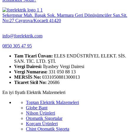
Şekerpınar Mah. Başak Sok. Marmara Geri Dönüşümcüler San.Sit.
No:27 Çayırova/Kocaeli 41420
info@forelektrik.com
0850 305 47 95
Tam Ticari Ünvan:
ELES ENDÜSTRİYEL ELEKT. SİS.
SAN. TİC. LTD. ŞTİ.
Vergi Dairesi:
İlyasbey Vergi Dairesi
Vergi Numarası:
331 050 88 13
MERSİS No:
0331050881300013
Ticaret Sicil No:
20686
En iyi fiyatlı Elektrik Malzemeleri
Toptan Elektrik Malzemeleri
Globe Bant
Nilson Ürünleri
Otomatik Sigortalar
Korçam Ürünleri
Chint Otomatik Sigorta