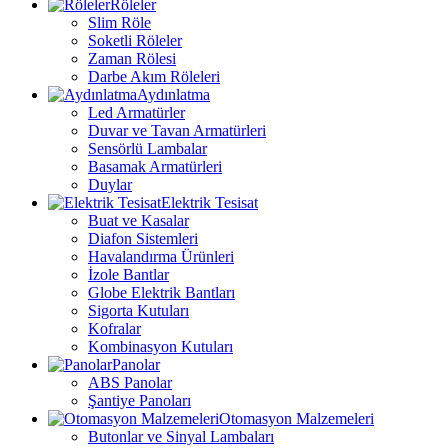
Röleler
Slim Röle
Soketli Röleler
Zaman Rölesi
Darbe Akım Röleleri
Aydınlatma
Led Armatürler
Duvar ve Tavan Armatürleri
Sensörlü Lambalar
Basamak Armatürleri
Duylar
Elektrik Tesisat
Buat ve Kasalar
Diafon Sistemleri
Havalandırma Ürünleri
İzole Bantlar
Globe Elektrik Bantları
Sigorta Kutuları
Kofralar
Kombinasyon Kutuları
Panolar
ABS Panolar
Şantiye Panoları
Otomasyon Malzemeleri
Butonlar ve Sinyal Lambaları