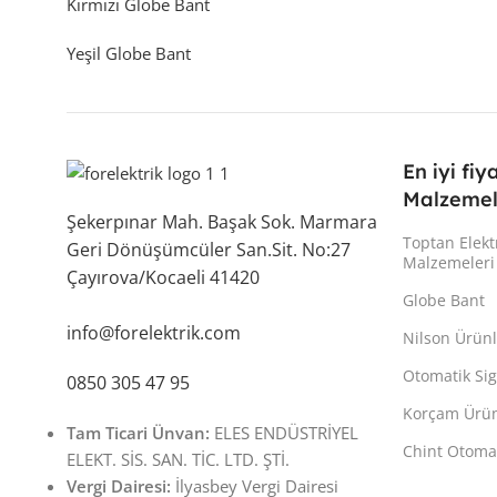
Kırmızı Globe Bant
Yeşil Globe Bant
En iyi fiy
Malzemel
Şekerpınar Mah. Başak Sok. Marmara
Toptan Elekt
Geri Dönüşümcüler San.Sit. No:27
Malzemeleri
Çayırova/Kocaeli 41420
Globe Bant
info@forelektrik.com
Nilson Ürünl
Otomatik Sig
0850 305 47 95
Korçam Ürün
Tam Ticari Ünvan:
ELES ENDÜSTRİYEL
Chint Otomat
ELEKT. SİS. SAN. TİC. LTD. ŞTİ.
Vergi Dairesi:
İlyasbey Vergi Dairesi