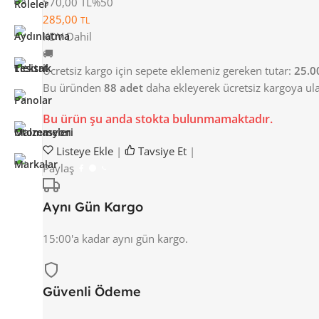
570,00 TL
%50
285,00
TL
KDV Dahil
🚚
Ücretsiz kargo için sepete eklemeniz gereken tutar:
25.0
Bu üründen
88 adet
daha ekleyerek ücretsiz kargoya ulaş
Bu ürün şu anda stokta bulunmamaktadır.
Listeye Ekle
|
Tavsiye Et
|
Paylaş
Aynı Gün Kargo
15:00'a kadar aynı gün kargo.
Güvenli Ödeme