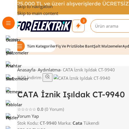
25.000 TL ve üzeri alışverişlerde ÜCRETSİ
Skip to navigation
Skip to main content
3
Tüm Kategoriler
Fiş Ve Priz
Globe Bant
Şalt Malzemeler
Ayd
Anasayfa
›
Aydınlatma
›
CATA İznik Işıldak CT-9940
%50 İndirim
CATA İznik Işıldak CT-9940
☆☆☆☆☆
0.0
(0 Yorum)
Yorum Yap
Stok Kodu:
CT-9940
Marka:
Cata
Tükendi