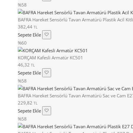
%58
BAFRA Hareket Sensörlü Tavan Armatürü Plastik Acil Kit
382,44
TL
Sepete Ekle
%60
KORÇAM Kafesli Armatür KC501
46,32
TL
Sepete Ekle
%58
BAFRA Hareket Sensörlü Tavan Armatürü Sac ve Cam E
229,82
TL
Sepete Ekle
%58