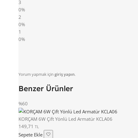
3
0%
2
0%
1
0%
Yorum yapmak için
giriş yapın
.
Benzer Ürünler
%60
KORÇAM 6W Çift Yönlü Led Armatür KCLA06
149,71
TL
Sepete Ekle