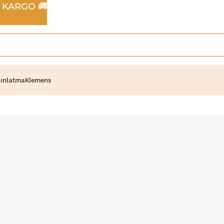
Z KARGO 🚚
ınlatma
Klemens