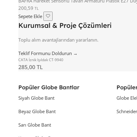
BAFRA Hareket Sensörlü Tavan Armatürü Plastik E27 D
200,59
TL
Sepete Ekle
Kurumsal & Proje Çözümleri
Toplu alım avantajlarından yararlanın.
Teklif Formunu Doldurun →
CATA İznik Işıldak CT-9940
285,00 TL
Popüler Globe Bantlar
Popüler
Siyah Globe Bant
Globe Ele
Beyaz Globe Bant
Schneider
Sarı Globe Bant