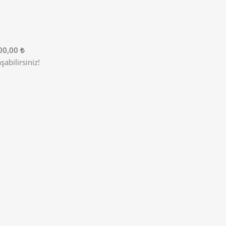
00,00 ₺
abilirsiniz!