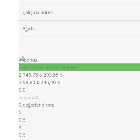
Çalışma Süresi
Ağırlık
Taksit
Taksit Tutarı
Toplam
2
146,78 ₺
293,55 ₺
3
98,80 ₺
296,40 ₺
0.0
☆☆☆☆☆
0 değerlendirme
5
0%
4
0%