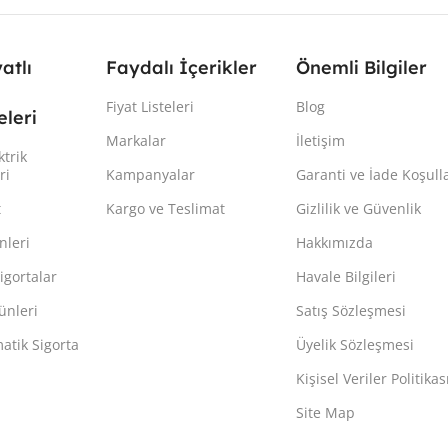
yatlı
Faydalı İçerikler
Önemli Bilgiler
Fiyat Listeleri
Blog
leri
Markalar
İletişim
ktrik
ri
Kampanyalar
Garanti ve İade Koşulla
t
Kargo ve Teslimat
Gizlilik ve Güvenlik
nleri
Hakkımızda
igortalar
Havale Bilgileri
ünleri
Satış Sözleşmesi
atik Sigorta
Üyelik Sözleşmesi
Kişisel Veriler Politikas
Site Map