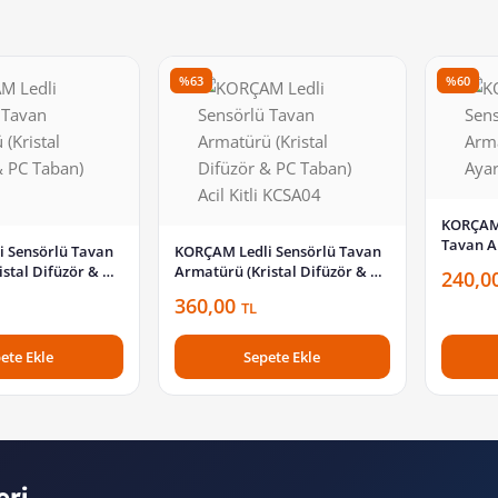
%63
%60
KORÇAM 
Tavan A
 Sensörlü Tavan
KORÇAM Ledli Sensörlü Tavan
Ayarlı)
stal Difüzör & PC
Armatürü (Kristal Difüzör & PC
240,0
03
Taban) Acil Kitli KCSA04
360,00
TL
ete Ekle
Sepete Ekle
eri