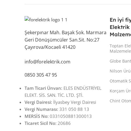
En iyi fi
Elektrik
Şekerpınar Mah. Başak Sok. Marmara
Malzeme
Geri Dönüşümcüler San.Sit. No:27
Toptan Ele
Çayırova/Kocaeli 41420
Malzemele
Globe Ban
info@forelektrik.com
Nilson Ürü
0850 305 47 95
Otomatik S
Tam Ticari Ünvan:
ELES ENDÜSTRİYEL
Korçam Ür
ELEKT. SİS. SAN. TİC. LTD. ŞTİ.
Chint Otom
Vergi Dairesi:
İlyasbey Vergi Dairesi
Vergi Numarası:
331 050 88 13
MERSİS No:
0331050881300013
Ticaret Sicil No:
20686