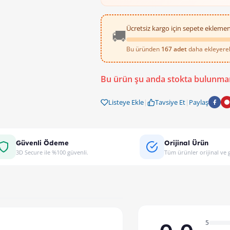
Ücretsiz kargo için sepete eklemen
🚚
Bu üründen
167 adet
daha ekleyerek 
Bu ürün şu anda stokta bulunma
Listeye Ekle
|
Tavsiye Et
|
Paylaş
Güvenli Ödeme
Orijinal Ürün
3D Secure ile %100 güvenli.
Tüm ürünler orijinal ve g
5