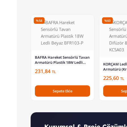
%58
%60
BAFRA Hareket Sensörlü Tavan
Armatürü Plastik 18W Ledli
KORÇAM Ledli
Beyaz BFR103-P
Armatürü (Kri
231,84
TL
Taban) KCSA
225,60
TL
Sepete Ekle
Sep
Kurumsal & Proje Çözüml