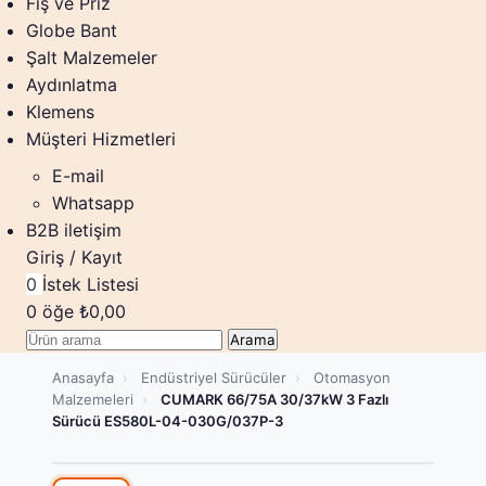
Fiş ve Priz
Globe Bant
Şalt Malzemeler
Aydınlatma
Klemens
Müşteri Hizmetleri
E-mail
Whatsapp
B2B iletişim
Giriş / Kayıt
0
İstek Listesi
0
öğe
₺
0,00
Arama
Anasayfa
›
Endüstriyel Sürücüler
›
Otomasyon
Malzemeleri
›
CUMARK 66/75A 30/37kW 3 Fazlı
Sürücü ES580L-04-030G/037P-3