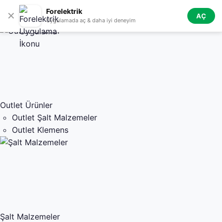
Skip to navigation
Skip to main content
Forelektrik
✕
AÇ
Tüm Kategoriler
Uygulamada aç & daha iyi deneyim
Outlet Ürünler
Outlet Şalt Malzemeler
Outlet Klemens
Şalt Malzemeler