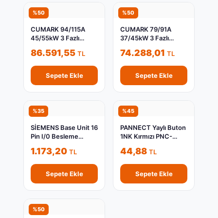
%50
%50
CUMARK 94/115A
CUMARK 79/91A
45/55kW 3 Fazlı
37/45kW 3 Fazlı
Sürücü ES580L-04-
Sürücü ES580L-04-
86.591,55
74.288,01
TL
TL
045G/055P-3
037G/045P-3
Sepete Ekle
Sepete Ekle
%35
%45
SİEMENS Base Unit 16
PANNECT Yaylı Buton
Pin I/0 Besleme
1NK Kırmızı PNC-
Aktarmalı Beyaz
AA42
1.173,20
44,88
TL
TL
6ES7193-6BP00-
0DA0
Sepete Ekle
Sepete Ekle
%50