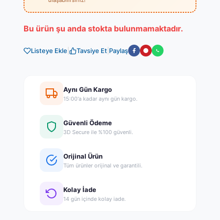
Bu ürün şu anda stokta bulunmamaktadır.
Listeye Ekle
|
Tavsiye Et
|
Paylaş
Aynı Gün Kargo
15:00'a kadar aynı gün kargo.
Güvenli Ödeme
3D Secure ile %100 güvenli.
Orijinal Ürün
Tüm ürünler orijinal ve garantili.
Kolay İade
14 gün içinde kolay iade.