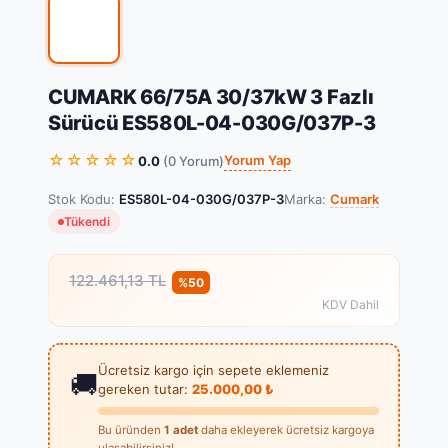
%50 İndirim
CUMARK 66/75A 30/37kW 3 Fazlı
Sürücü ES580L-04-030G/037P-3
☆☆☆☆☆
Yorum Yap
0.0
(0 Yorum)
Stok Kodu:
ES580L-04-030G/037P-3
Marka:
Cumark
Tükendi
122.461,13 TL
%50
KDV Dahil
Ücretsiz kargo için sepete eklemeniz
🚚
gereken tutar:
25.000,00 ₺
Bu üründen
1 adet
daha ekleyerek ücretsiz kargoya
ulaşabilirsiniz!