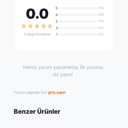
0.0
5
0%
4
0%
3
0%
☆☆☆☆☆
2
0%
0 değerlendirme
1
0%
Henüz yorum yapılmamış. İlk yorumu
siz yazın!
Yorum yapmak için
giriş yapın
.
Benzer Ürünler