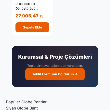
PHOENIX FO
Dönüştürücü
2708274
27.905,47
TL
Sepete Ekle
Kurumsal & Proje Çözümleri
Toplu alım avantajlarından yararlanın.
Teklif Formunu Doldurun →
Popüler Globe Bantlar
Siyah Globe Bant