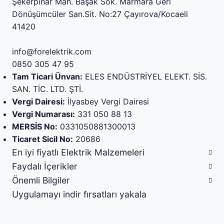
Şekerpınar Mah. Başak Sok. Marmara Geri
Dönüşümcüler San.Sit. No:27 Çayırova/Kocaeli
41420
info@forelektrik.com
0850 305 47 95
Tam Ticari Ünvan:
ELES ENDÜSTRİYEL ELEKT. SİS.
SAN. TİC. LTD. ŞTİ.
Vergi Dairesi:
İlyasbey Vergi Dairesi
Vergi Numarası:
331 050 88 13
MERSİS No:
0331050881300013
Ticaret Sicil No:
20686
En iyi fiyatlı Elektrik Malzemeleri
Faydalı İçerikler
Önemli Bilgiler
Uygulamayı indir fırsatları yakala