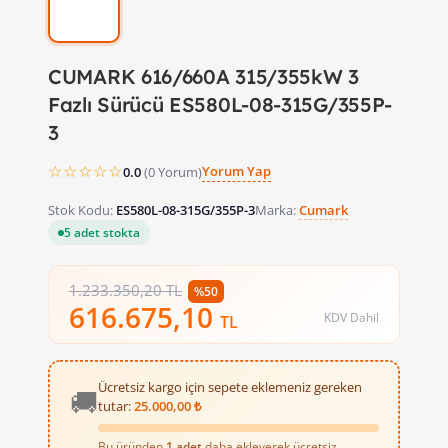
CUMARK 616/660A 315/355kW 3
Fazlı Sürücü ES580L-08-315G/355P-
3
☆☆☆☆☆
Yorum Yap
0.0
(0 Yorum)
Stok Kodu:
ES580L-08-315G/355P-3
Marka:
Cumark
5 adet stokta
1.233.350,20 TL
%50
616.675,10
KDV Dahil
TL
Ücretsiz kargo için sepete eklemeniz gereken
🚚
tutar:
25.000,00 ₺
Bu üründen
1 adet
daha ekleyerek ücretsiz