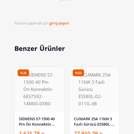
Yorum yapmak için
giriş yapın
.
Benzer Ürünler
%35
%50
SİEMENS S7-1500 40
CUMARK 25A 11kW 3
Pin Ön Konnektör
Fazlı Sürücü ES580L-
6ES7592-1AM00-0XB0
02-011G-3B
1.621,78
27.910,29