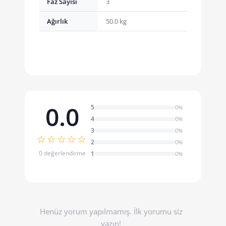
Faz Sayısı
3
Ağırlık
50.0 kg
0.0
5
0%
4
0%
3
0%
☆☆☆☆☆
2
0%
0 değerlendirme
1
0%
Henüz yorum yapılmamış. İlk yorumu siz
yazın!