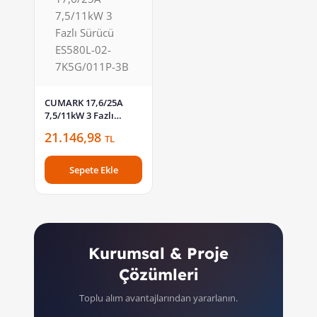
CUMARK 17,6/25A
7,5/11kW 3 Fazlı
Sürücü ES580L-02-
21.146,98
TL
7K5G/011P-3B
Sepete Ekle
Kurumsal & Proje
Çözümleri
Toplu alım avantajlarından yararlanın.