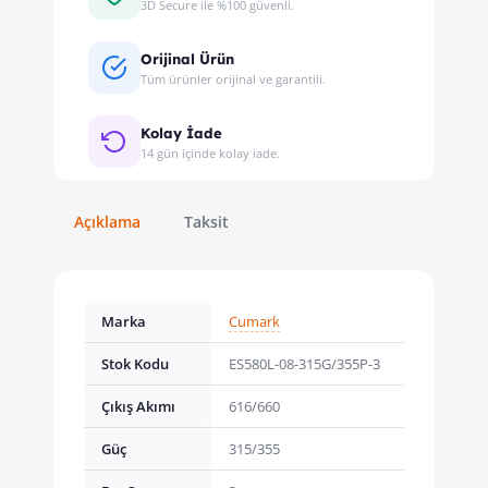
3D Secure ile %100 güvenli.
Orijinal Ürün
Tüm ürünler orijinal ve garantili.
Kolay İade
14 gün içinde kolay iade.
Açıklama
Taksit
Marka
Cumark
Stok Kodu
ES580L-08-315G/355P-3
Çıkış Akımı
616/660
Güç
315/355