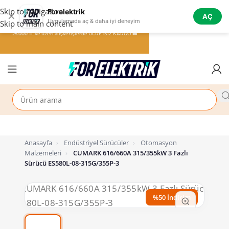
Skip to navigation
Forelektrik
✕
AÇ
Uygulamada aç & daha iyi deneyim
Skip to main content
25.000 TL ve üzeri alışverişlerde ÜCRETSİZ KARGO 🚚
Anasayfa
›
Endüstriyel Sürücüler
›
Otomasyon
Malzemeleri
›
CUMARK 616/660A 315/355kW 3 Fazlı
Sürücü ES580L-08-315G/355P-3
%50 İndirim