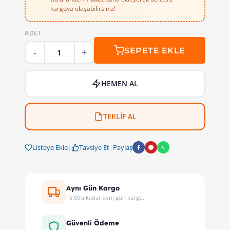
kargoya ulaşabilirsiniz!
ADET
SEPETE EKLE
HEMEN AL
TEKLİF AL
Listeye Ekle
|
Tavsiye Et
|
Paylaş
Aynı Gün Kargo
15:00'a kadar aynı gün kargo.
Güvenli Ödeme