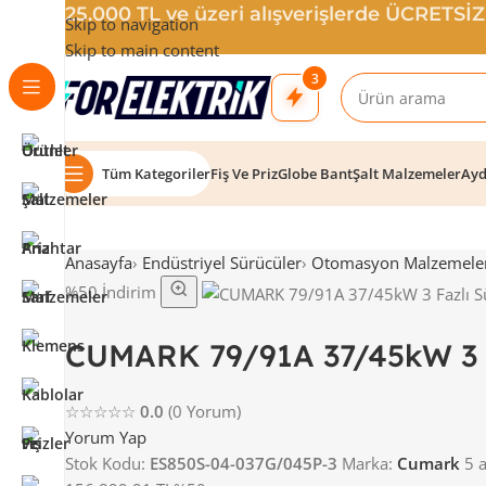
25.000 TL ve üzeri alışverişlerde ÜCRETSİ
Skip to navigation
Skip to main content
3
Tüm Kategoriler
Fiş Ve Priz
Globe Bant
Şalt Malzemeler
Ayd
Anasayfa
›
Endüstriyel Sürücüler
›
Otomasyon Malzemeler
%50 İndirim
CUMARK 79/91A 37/45kW 3 
☆☆☆☆☆
0.0
(0 Yorum)
Yorum Yap
Stok Kodu:
ES850S-04-037G/045P-3
Marka:
Cumark
5 