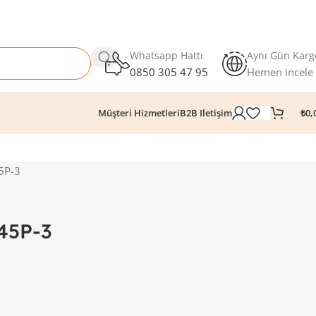
Whatsapp Hattı
Aynı Gün Karg
0850 305 47 95
Hemen incele
₺
0,
Müşteri Hizmetleri
B2B Iletişim
5P-3
45P-3