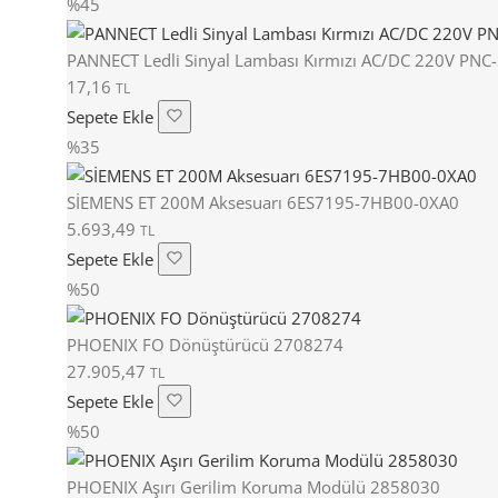
%45
PANNECT Ledli Sinyal Lambası Kırmızı AC/DC 220V PN
17,16
TL
Sepete Ekle
%35
SİEMENS ET 200M Aksesuarı 6ES7195-7HB00-0XA0
5.693,49
TL
Sepete Ekle
%50
PHOENIX FO Dönüştürücü 2708274
27.905,47
TL
Sepete Ekle
%50
PHOENIX Aşırı Gerilim Koruma Modülü 2858030