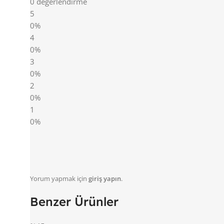
0 değerlendirme
5
0%
4
0%
3
0%
2
0%
1
0%
Yorum yapmak için
giriş yapın
.
Benzer Ürünler