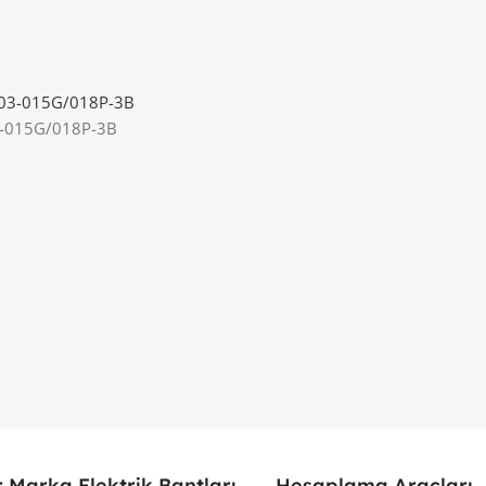
3-015G/018P-3B
 Marka Elektrik Bantları
Hesaplama Araçları