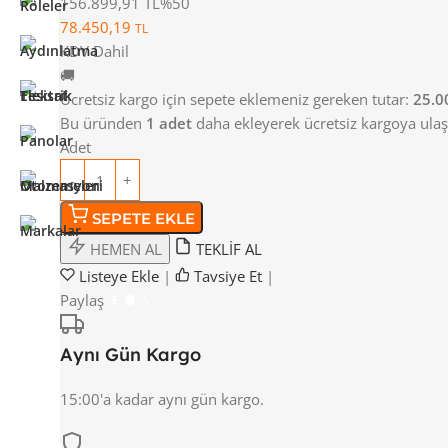
156.899,91 TL
%50
78.450,19
TL
KDV Dahil
🚚
Ücretsiz kargo için sepete eklemeniz gereken tutar:
25.0
Bu üründen
1 adet
daha ekleyerek ücretsiz kargoya ulaşa
Adet
SEPETE EKLE
HEMEN AL
TEKLİF AL
Listeye Ekle
|
Tavsiye Et
|
Paylaş
Aynı Gün Kargo
15:00'a kadar aynı gün kargo.