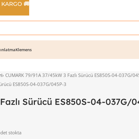
Z KARGO 🚚
ınlatma
Klemens
i
›
CUMARK 79/91A 37/45kW 3 Fazlı Sürücü ES850S-04-037G/04
Fazlı Sürücü ES850S-04-037G/0
adet stokta