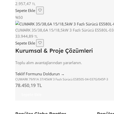
2.957,47
TL
Sepete Ekle
%50
CUMARK 35/38,6A 15/18,5kW 3 Fazlı Sürücü ES580L-0
33.944,89
TL
Sepete Ekle
Kurumsal & Proje Çözümleri
Toplu alım avantajlarından yararlanın.
Teklif Formunu Doldurun →
CUMARK 79/91A 37/45kW 3 Fazlı Sürücü ES850S-04-037G/045P-3
78.450,19 TL
Sepete Ekle
Popüler Globe Bantlar
Popüler