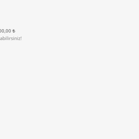
00,00 ₺
bilirsiniz!