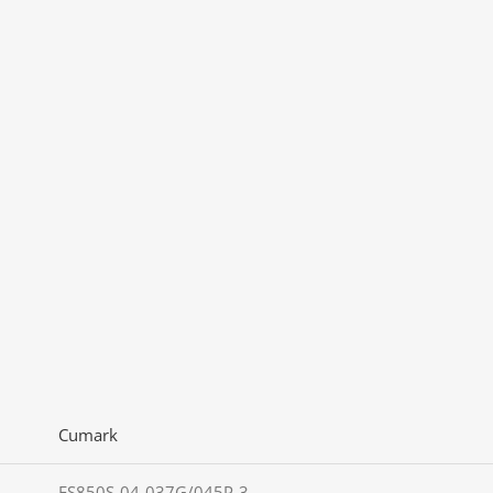
Cumark
ES850S-04-037G/045P-3