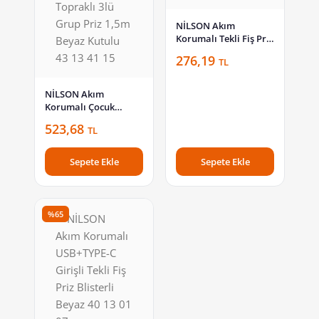
NİLSON Akım
Korumalı Tekli Fiş Priz
Beyaz Blisterli 40 13
276,19
TL
01 05
NİLSON Akım
Korumalı Çocuk
Korumalı Anahtarlı
523,68
TL
Topraklı 3lü Grup Priz
1,5m Beyaz Kutulu 43
13 41 15
Sepete Ekle
Sepete Ekle
%65