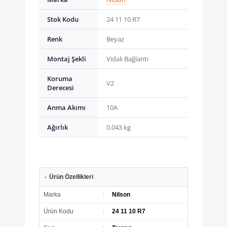
Stok Kodu
24 11 10 R7
Renk
Beyaz
Montaj Şekli
Vidalı Bağlantı
Koruma
V2
Derecesi
Anma Akımı
10A
Ağırlık
0.043 kg
-
Ürün Özellikleri
Marka
:
Nilson
Ürün Kodu
:
24 11 10 R7