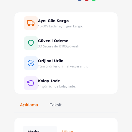
Aynı Gün Kargo
15:00'a kadar aynı gün kargo.
Güvenli Ödeme
3D Secure ile %100 güvenli.
Orijinal Ürün
Tüm ürünler orijinal ve garantili.
Kolay İade
14 gün içinde kolay iade.
Açıklama
Taksit
Marka
Nilson