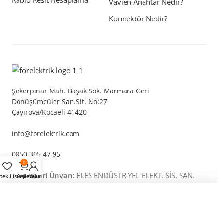
Kablo Kesit Hesaplama
Vavien Anahtar Nedir?
Konnektör Nedir?
Şekerpınar Mah. Başak Sok. Marmara Geri
Dönüşümcüler San.Sit. No:27
Çayırova/Kocaeli 41420
info@forelektrik.com
0850 305 47 95
0
Tam Ticari Ünvan:
ELES ENDÜSTRİYEL ELEKT. SİS. SAN.
stek Listesi
Sepet
Hesabım
Whatsapp
TİC. LTD. ŞTİ.
NİLSON Touran 11 Pinli Standart Röle 1x10A 24 11 10 R7
Vergi Dairesi:
İlyasbey Vergi Dairesi
0,00 TL
Vergi Numarası:
331 050 88 13