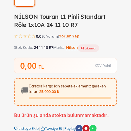
NİLSON Touran 11 Pinli Standart
Röle 1x10A 24 11 10 R7
☆☆☆☆☆
Yorum Yap
0.0
(0 Yorum)
Stok Kodu:
24 11 10 R7
Marka:
Nilson
Tükendi
0,00
KDV Dahil
TL
Ücretsiz kargo için sepete eklemeniz gereken
🚚
tutar:
25.000,00 ₺
Bu ürün şu anda stokta bulunmamaktadır.
Listeye Ekle
|
Tavsiye Et
|
Paylaş