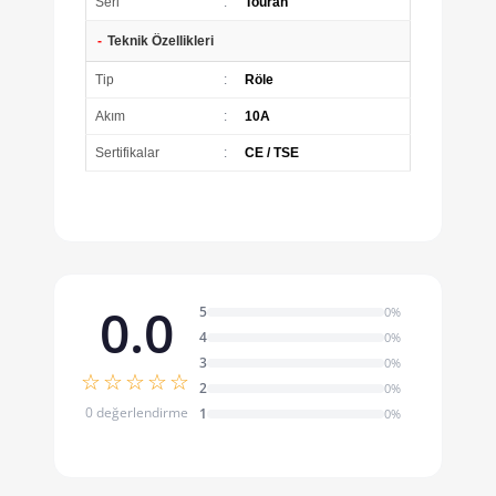
Seri
:
Touran
-
Teknik Özellikleri
Tip
:
Röle
Akım
:
10A
Sertifikalar
:
CE / TSE
0.0
5
0%
4
0%
3
0%
☆☆☆☆☆
2
0%
0 değerlendirme
1
0%