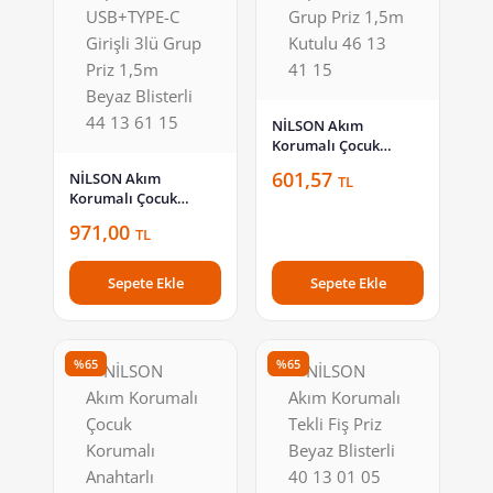
NİLSON Akım
Korumalı Çocuk
Korumalı Anahtarlı
601,57
NİLSON Akım
TL
Topraklı 6lı Grup Priz
Korumalı Çocuk
1,5m Kutulu 46 13 41
Korumalı Anahtarlı
15
971,00
TL
Topraklı USB+TYPE-C
Girişli 3lü Grup Priz
1,5m Beyaz Blisterli
Sepete Ekle
Sepete Ekle
44 13 61 15
%65
%65