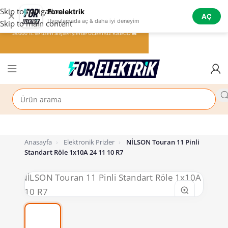
Skip to navigation
Forelektrik
✕
AÇ
Uygulamada aç & daha iyi deneyim
Skip to main content
25.000 TL ve üzeri alışverişlerde ÜCRETSİZ KARGO 🚚
Anasayfa
›
Elektronik Prizler
›
NİLSON Touran 11 Pinli
Standart Röle 1x10A 24 11 10 R7